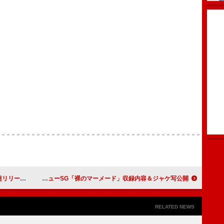
リリース決定
豆柴の大群、ニューSG「裸のマーメード」収録内容＆ジャケ写公開
RELATED NEWS