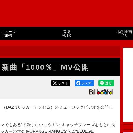
ニュース
音楽
特別企画
NEWS
MUSIC
PR
E、新曲「1000％」MV公開
ポスト
シェア
送る
0％」（DAZNサッカーアンセム）のミュージックビデオを公開し
でもある“ド派手にいこう！”のキャッチフレーズをもとに制
ーの大会をORANGE RANGEならぬ“BLUEGE