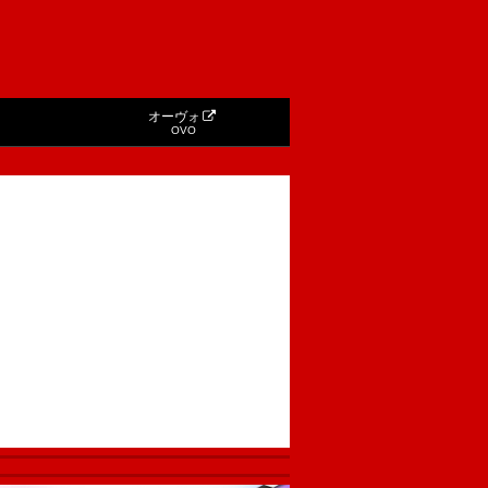
オーヴォ
OVO