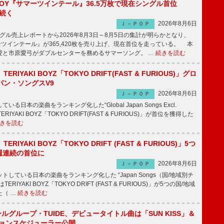
JOY『サマーツインテール』36.5万枚で現在シングル首位
が続く
2026年8月6日
Ｊ－ＰＯＰ
ル売上レポートから2026年8月3日～8月5日の集計が明らかとなり、
ーツインテール』が365,420枚を売り上げ、現在首位を走っている。 本
愛と市原愛弓がダブルセンターを務めるサマーソング。 …
続きを読む
RIYAKI BOYZ「TOKYO DRIFT(FAST & FURIOUS)」グロ
パン・ソングスV9
2026年8月6日
Ｊ－ＰＯＰ
日本の楽曲をランキング化した“Global Japan Songs Excl.
ERIYAKI BOYZ「TOKYO DRIFT(FAST & FURIOUS)」が首位を獲得した
きを読む
RIYAKI BOYZ「TOKYO DRIFT (FAST & FURIOUS)」5つ
週連続の首位に
2026年8月6日
Ｊ－ＰＯＰ
している日本の楽曲をランキング化した “Japan Songs（国/地域別チ
RIYAKI BOYZ「TOKYO DRIFT (FAST & FURIOUS)」が5つの国/地域
た（ …
続きを読む
ールグループ・TUIDE、デビュータイトル曲は「SUN KISS」＆
ションスケジューラー公開