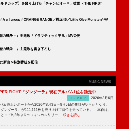
Aワールドカップ】を盛り上げた「チャンピオーネ」披露 ＜THE FIRST
! group／ORANGE RANGE／櫻坂46／Little Glee Monsterが登
－超能力戦争－』主題歌「ドラマティック平凡」MV公開
－超能力戦争－』主題歌を書き下ろし
念日に新曲＆特別番組を配信
MUSIC NEWS
PER EIGHT『ダンダーラ』現在アルバム1位を独走中
2026年8月6日
Ｊ－ＰＯＰ
ム売上レポートから2026年8月3日～8月5日の集計が明らかとなり、
GHT『ダンダーラ』が111,111枚を売り上げて首位を走っている。 本作は、
HTにとって約2年ぶりのフィジカルリリー …
続きを読む