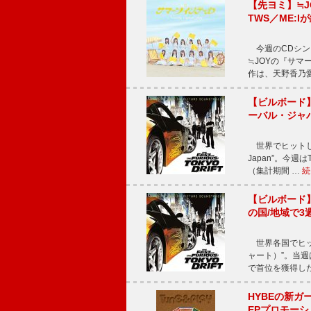
【先ヨミ】≒
TWS／ME:I
今週のCDシング
≒JOYの『サマ
作は、天野香乃
【ビルボード】TE
ーバル・ジャ
世界でヒットしている
Japan”。今週はT
（集計期間 …
続
【ビルボード】TE
の国/地域で3
世界各国でヒット
ャート）”。当週はTE
で首位を獲得し
HYBEの新ガ
EPプロモー