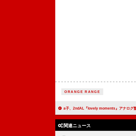
ORANGE RANGE
a子、2ndAL『lovely moments』アナログ盤
関連ニュース