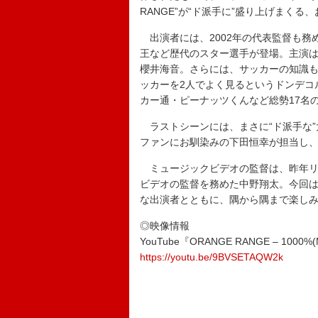
RANGE”が“ド派手に”盛り上げまく
出演者には、2002年の代表監督も務
王など歴代のスター選手が登場。主演
櫻井海音。さらには、サッカーの知識
ッカーを2人でよく見るというドンデコル
カー通・ピーナッツくんなど総勢17名
ラストシーンには、まさに“ド派手な”
ファンにお馴染みの下田恒幸が担当し
ミュージックビデオの監督は、昨年リ
ビデオの監督を務めた中野翔太。今回
な出演者とともに、隅から隅まで楽し
◎映像情報
YouTube『ORANGE RANGE – 1000%(M
https://youtu.be/9BVSETAQW2k