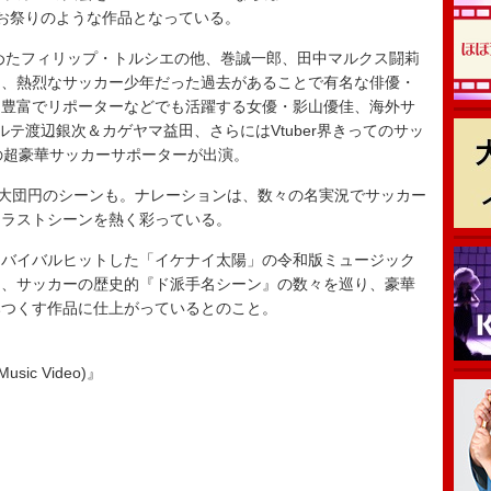
る、お祭りのような作品となっている。
めたフィリップ・トルシエの他、巻誠一郎、田中マルクス闘莉
は、熱烈なサッカー少年だった過去があることで有名な俳優・
も豊富でリポーターなどでも活躍する女優・影山優佳、海外サ
テ渡辺銀次＆カゲヤマ益田、さらにはVtuber界きってのサッ
の超豪華サッカーサポーターが出演。
大団円のシーンも。ナレーションは、数々の名実況でサッカー
、ラストシーンを熱く彩っている。
バイバルヒットした「イケナイ太陽」の令和版ミュージック
は、サッカーの歴史的『ド派手名シーン』の数々を巡り、豪華
みつくす作品に仕上がっているとのこと。
usic Video)』