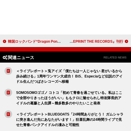
韓国ロックバンド“Dragon Pony”、日本1stEPのリードトラック「Run to Win」MV公開
BADSAIKUSH（舐達麻）が表紙を飾る、『BLUEPRINT THE RECORDS』刊行
関連ニュース
RELATED NEWS
＜ライブレポート＞兎アイズ「僕たちは一人じゃない 君がいるから
歩み続ける」1周年ワンマン大成功！ BiS、Especiaなど伝説のアイ
ドル生んだつばさレコーズへ移籍
SOMOSOMOゴゴノ コトコ「初めて青春を過ごせている。私はここ
で全部やりきったほうがいい」ももクロに魅せられし特攻隊長的ア
イドルの葛藤と人生譚～幾多数多のやりたいこと発表
＜ライブレポート＞BLUEGOATS「24時間ありがとう！ ガムシャラ
に突き進んだ先にあなたがいます！」狂喜乱舞の24時間ライブで見
せた青春パンクアイドルの凄みと可能性