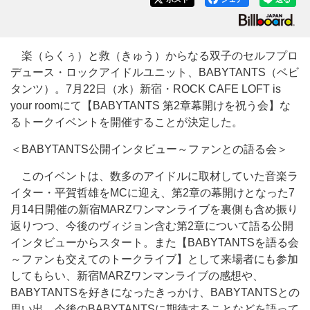
楽（らくぅ）と救（きゅう）からなる双子のセルフプロ
デュース・ロックアイドルユニット、BABYTANTS（ベビ
タンツ）。7月22日（水）新宿・ROCK CAFE LOFT is
your roomにて【BABYTANTS 第2章幕開けを祝う会】な
るトークイベントを開催することが決定した。
＜BABYTANTS公開インタビュー～ファンとの語る会＞
このイベントは、数多のアイドルに取材していた音楽ラ
イター・平賀哲雄をMCに迎え、第2章の幕開けとなった7
月14日開催の新宿MARZワンマンライブを裏側も含め振り
返りつつ、今後のヴィジョン含む第2章について語る公開
インタビューからスタート。また【BABYTANTSを語る会
～ファンも交えてのトークライブ】として来場者にも参加
してもらい、新宿MARZワンマンライブの感想や、
BABYTANTSを好きになったきっかけ、BABYTANTSとの
思い出、今後のBABYTANTSに期待することなどを語って