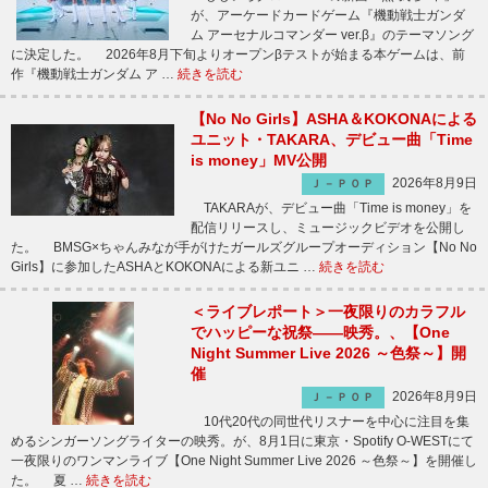
が、アーケードカードゲーム『機動戦士ガンダ
ム アーセナルコマンダー ver.β』のテーマソング
に決定した。 2026年8月下旬よりオープンβテストが始まる本ゲームは、前
作『機動戦士ガンダム ア …
続きを読む
【No No Girls】ASHA＆KOKONAによる
ユニット・TAKARA、デビュー曲「Time
is money」MV公開
2026年8月9日
Ｊ－ＰＯＰ
TAKARAが、デビュー曲「Time is money」を
配信リリースし、ミュージックビデオを公開し
た。 BMSG×ちゃんみなが手がけたガールズグループオーディション【No No
Girls】に参加したASHAとKOKONAによる新ユニ …
続きを読む
＜ライブレポート＞一夜限りのカラフル
でハッピーな祝祭――映秀。、【One
Night Summer Live 2026 ～色祭～】開
催
2026年8月9日
Ｊ－ＰＯＰ
10代20代の同世代リスナーを中心に注目を集
めるシンガーソングライターの映秀。が、8月1日に東京・Spotify O-WESTにて
一夜限りのワンマンライブ【One Night Summer Live 2026 ～色祭～】を開催し
た。 夏 …
続きを読む