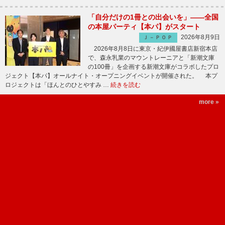
「自分だけの1冊との出会いを」――全国
の本屋パーティ【本パ】がスタート
2026年8月9日
Ｊ－ＰＯＰ
2026年8月8日に東京・紀伊國屋書店新宿本店
で、森永乳業のマウントレーニアと「新潮文庫
の100冊」を企画する新潮文庫がコラボしたプロ
ジェクト【本パ】オールナイト・オープニングイベントが開催された。 本プ
ロジェクトは「ほんとのひとやすみ …
続きを読む
more »