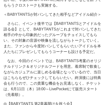
もらうクロストークも実施する。
＜BABYTANTSが対バンしてきた相手などアイドル紹介＞
さらに、イベント後半では【BABYTANTSとアイドルを
語る会】として、BABYTANTSがこれまで対バンしてきた
相手の中から印象的だったグループをチョイスしてもら
い、その対象の音源や映像を流しながらトークしていく。
また、ファンから今度対バンしてもらいたいアイドルを本
人たちにプレゼンしてもらうコーナーも設ける予定だ。
なお、今回のイベントでは、BABYTANTS考案のオリジ
ナルドリンク＆オリジナルフードを用意。着席制で飲食し
ながらカジュアルに楽しめる会場となっているので、当日
はこちらもぜひチェックしてもらいたい。終演後には特典
会も行うので、この貴重な機会をお見逃しなく。チケット
は、6月11日（木）18:00～LivePocketにて販売スタート
（先着順）。
◎【BABYTANTS 第2章幕開けを祝う会】