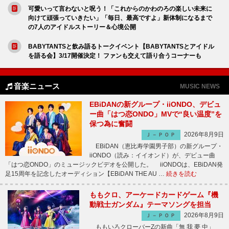
可愛いって言わないと呪う！「これからのかわのろの楽しい未来に
向けて頑張っていきたい」「毎日、最高ですよ」新体制になるまで
の7人のアイドルストーリー＆心境公開
BABYTANTSと飲み語るトークイベント【BABYTANTSとアイドル
を語る会】3/17開催決定！ ファンも交えて語り合うコーナーも
音楽ニュース
MUSIC NEWS
EBiDANの新グループ・iiONDO、デビュ
ー曲「はつ恋ONDO」MVで“良い温度”を
保つ為に奮闘
2026年8月9日
Ｊ－ＰＯＰ
EBiDAN（恵比寿学園男子部）の新グループ・
iiONDO（読み：イイオンド）が、デビュー曲
「はつ恋ONDO」のミュージックビデオを公開した。 iiONDOは、EBiDAN発
足15周年を記念したオーディション【EBiDAN THE AU …
続きを読む
ももクロ、アーケードカードゲーム『機
動戦士ガンダム』テーマソングを担当
2026年8月9日
Ｊ－ＰＯＰ
ももいろクローバーZの新曲「無 我 夢 中」