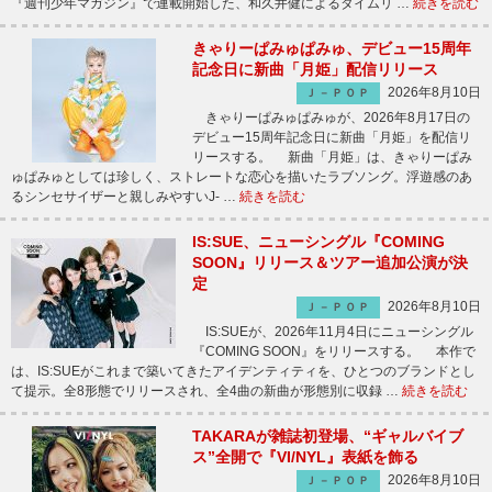
『週刊少年マガジン』で連載開始した、和久井健によるタイムリ …
続きを読む
きゃりーぱみゅぱみゅ、デビュー15周年
記念日に新曲「月姫」配信リリース
2026年8月10日
Ｊ－ＰＯＰ
きゃりーぱみゅぱみゅが、2026年8月17日の
デビュー15周年記念日に新曲「月姫」を配信リ
リースする。 新曲「月姫」は、きゃりーぱみ
ゅぱみゅとしては珍しく、ストレートな恋心を描いたラブソング。浮遊感のあ
るシンセサイザーと親しみやすいJ- …
続きを読む
IS:SUE、ニューシングル『COMING
SOON』リリース＆ツアー追加公演が決
定
2026年8月10日
Ｊ－ＰＯＰ
IS:SUEが、2026年11月4日にニューシングル
『COMING SOON』をリリースする。 本作で
は、IS:SUEがこれまで築いてきたアイデンティティを、ひとつのブランドとし
て提示。全8形態でリリースされ、全4曲の新曲が形態別に収録 …
続きを読む
TAKARAが雑誌初登場、“ギャルバイブ
ス”全開で『VI/NYL』表紙を飾る
2026年8月10日
Ｊ－ＰＯＰ