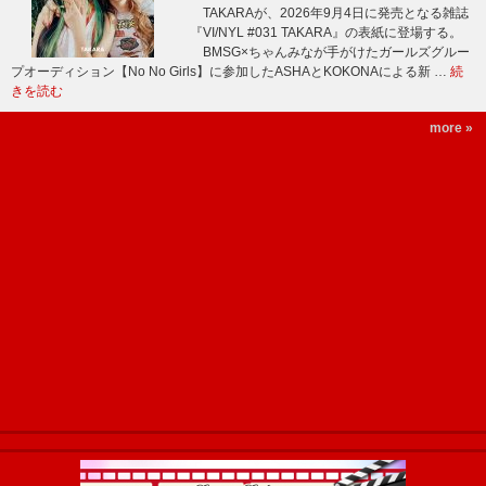
TAKARAが、2026年9月4日に発売となる雑誌
『VI/NYL #031 TAKARA』の表紙に登場する。
BMSG×ちゃんみなが手がけたガールズグルー
プオーディション【No No Girls】に参加したASHAとKOKONAによる新 …
続
きを読む
more »