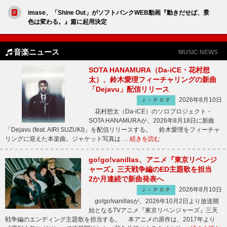
imase、「Shine Out」がソフトバンクWEB動画『動きだせば、景
色は変わる。』篇に起用決定
音楽ニュース
MUSIC NEWS
SOTA HANAMURA（Da-iCE・花村想
太）、鈴木愛理フィーチャリングの新曲
「Dejavu」配信リリース
2026年8月10日
Ｊ－ＰＯＰ
花村想太（Da-iCE）のソロプロジェクト・
SOTA HANAMURAが、2026年8月18日に新曲
「Dejavu (feat. AIRI SUZUKI)」を配信リリースする。 鈴木愛理をフィーチャ
リングに迎えた本楽曲。ジャケット写真は …
続きを読む
go!go!vanillas、アニメ『東京リベンジ
ャーズ』三天戦争編のED主題歌を担当
2か月連続で新曲発表へ
2026年8月10日
Ｊ－ＰＯＰ
go!go!vanillasが、2026年10月2日より放送開
始となるTVアニメ『東京リベンジャーズ』三天
戦争編のエンディング主題歌を担当する。 本アニメの原作は、2017年より