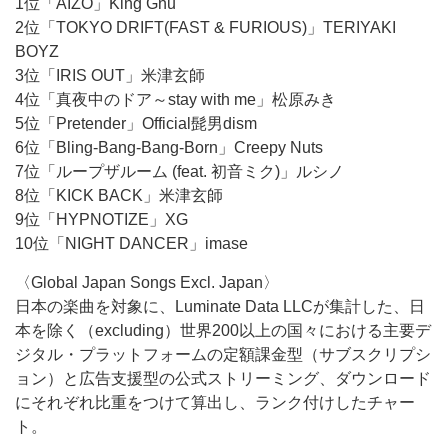
1位「AIZO」King Gnu
2位「TOKYO DRIFT(FAST & FURIOUS)」TERIYAKI
BOYZ
3位「IRIS OUT」米津玄師
4位「真夜中のドア～stay with me」松原みき
5位「Pretender」Official髭男dism
6位「Bling-Bang-Bang-Born」Creepy Nuts
7位「ループザルーム (feat. 初音ミク)」ルシノ
8位「KICK BACK」米津玄師
9位「HYPNOTIZE」XG
10位「NIGHT DANCER」imase
〈Global Japan Songs Excl. Japan〉
日本の楽曲を対象に、Luminate Data LLCが集計した、日
本を除く（excluding）世界200以上の国々における主要デ
ジタル・プラットフォームの定額課金型（サブスクリプシ
ョン）と広告支援型の公式ストリーミング、ダウンロード
にそれぞれ比重をつけて算出し、ランク付けしたチャー
ト。