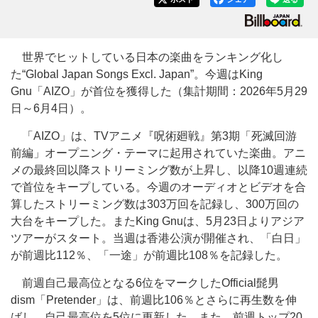
世界でヒットしている日本の楽曲をランキング化し
た“Global Japan Songs Excl. Japan”。今週はKing
Gnu「AIZO」が首位を獲得した（集計期間：2026年5月29
日～6月4日）。
「AIZO」は、TVアニメ『呪術廻戦』第3期「死滅回游
前編」オープニング・テーマに起用されていた楽曲。アニ
メの最終回以降ストリーミング数が上昇し、以降10週連続
で首位をキープしている。今週のオーディオとビデオを合
算したストリーミング数は303万回を記録し、300万回の
大台をキープした。またKing Gnuは、5月23日よりアジア
ツアーがスタート。当週は香港公演が開催され、「白日」
が前週比112％、「一途」が前週比108％を記録した。
前週自己最高位となる6位をマークしたOfficial髭男
dism「Pretender」は、前週比106％とさらに再生数を伸
ばし、自己最高位を5位に更新した。また、前週トップ20