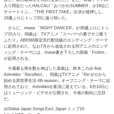
入り間近だったHALCALI「おつかれSUMMER」が18位に
チャートイン。『THE FIRST TAKE』出演が後押しし、
29週ぶりにトップ20に返り咲いた。
さらに、imase 「NIGHT DANCER」が38週ぶりにトッ
プ10入り。同曲は、TVアニメ『スーパーの裏でヤニ吸う
ふたり』ABEMA限定先行配信版のエンディング・テーマ
に起用された。なお7月から放送される同アニメのエンデ
ィング・テーマには、imase書き下ろしの新曲「Fiction」
が起用される。
今週最も再生数を伸ばした楽曲は、鈴木このみ feat.
Ashnikko「Recollect」。同曲はTVアニメ『Re:ゼロから
始める異世界生活 4th season』オープニング・テーマに起
用されており、Ashnikkoを客演に迎えている。6月10日に
はミュージック・ビデオが公開され、今後の動向に注目
だ。
◎Global Japan Songs Excl. Japan トップ10