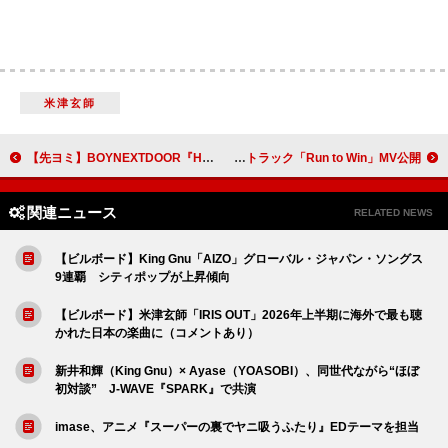
米津玄師
【先ヨミ】BOYNEXTDOOR『HOME』14.3万枚で現在アルバム首位走行中 吉田仁人／ROIROMが続く
韓国ロックバンド“Dragon Pony”、日本1stEPのリードトラック「Run to Win」MV公開
関連ニュース
RELATED NEWS
【ビルボード】King Gnu「AIZO」グローバル・ジャパン・ソングス
9連覇 シティポップが上昇傾向
【ビルボード】米津玄師「IRIS OUT」2026年上半期に海外で最も聴
かれた日本の楽曲に（コメントあり）
新井和輝（King Gnu）× Ayase（YOASOBI）、同世代ながら“ほぼ
初対談” J-WAVE『SPARK』で共演
imase、アニメ『スーパーの裏でヤニ吸うふたり』EDテーマを担当