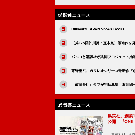
関連ニュース
Billboard JAPAN Showa Books
【第175回芥川賞・直木賞】候補作を
パルコと講談社が共同プロジェクト始
東野圭吾、ガリレオシリーズ最新作『永
『教育番組』タマが初写真集 渡部陽一
音楽ニュース
集英社、創業1
公開 『ONE
集英社は、創業