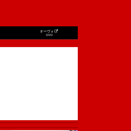
オーヴォ
OVO