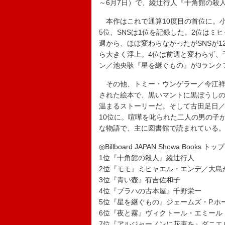
～6月7日）で、綾辻行人『十角館の殺
本作はこれで通算10度目の首位に。小
5位、SNSは1位を記録した。2位は
週から、ほぼ変わらなかったがSNSが1
ら大きく浮上。4位は前週と変わらず、
ン／池央耿『星を継ぐもの』が3ランク
その他、トミー・ウンゲラー／今江祥智
された絵本で、黒いマントに黒ぼうし
温まるストーリーだ。そして古田足日／
10位に。喧嘩を叱られた二人の男の子
な物語で、主に図書館で読まれている
◎Billboard JAPAN Showa Books トップ
1位『十角館の殺人』綾辻行人
2位『モモ』ミヒャエル・エンデ／大島
3位『青い壺』有吉佐和子
4位『プラハの古本屋』千野栄一
5位『星を継ぐもの』ジェームズ・P.ホ
6位『夜と霧』ヴィクトール・エミール
7位『アルジャーノンに花束を』ダニエ