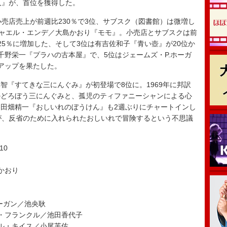
人』が、首位を獲得した。
売店売上が前週比230％で3位、サブスク（図書館）は微増し
ミヒャエル・エンデ／大島かおり『モモ』。小売店とサブスクは前
25％に増加した、そして3位は有吉佐和子『青い壺』が20位か
千野栄一『プラハの古本屋』で、5位はジェームズ・P.ホーガ
アップを果たした。
『すてきな三にんぐみ』が初登場で8位に。1969年に邦訳
のどろぼう三にんぐみと、孤児のティファニーシャンによる心
田畑精一『おしいれのぼうけん』も2週ぶりにチャートインし
が、反省のために入れられたおしいれで冒険するという不思議
。
10
かおり
ーガン／池央耿
・フランクル／池田香代子
ル・キイス／小尾芙佐