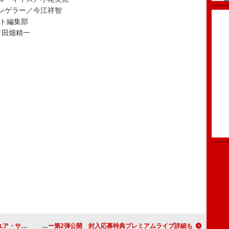
ンゲラー／今江祥智
ット編集部
／田畑精一
リース決定
19歳SSWのAKASAKI、10代の集大成AL『last YOUNG』ティザー第2弾公開 封入応募特典プレミアムライブ詳細も