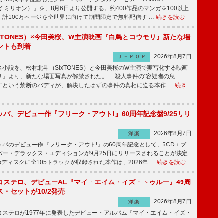
マンガ ミリオン）』を、8月6日より公開する。約400作品のマンガを100以上
、計100万ページを全世界に向けて期間限定で無料配信す …
続きを読む
xTONES）×今田美桜、W主演映画『白鳥とコウモリ』新たな場
ントも到着
2026年8月7日
Ｊ－ＰＯＰ
説を、松村北斗（SixTONES）と今田美桜のW主演で実写化する映画
リ』より、新たな場面写真が解禁された。 殺人事件の“容疑者の息
娘”という禁断のバディが、解決したはずの事件の真相に迫る本作 …
続き
パ、デビュー作『フリーク・アウト!』60周年記念盤9/25リリ
2026年8月7日
洋楽
パのデビュー作『フリーク・アウト!』の60周年記念として、5CD＋ブ
パー・デラックス・エディションが9月25日にリリースされることが決定
ディスクに全105トラックが収録された本作は、2026年 …
続きを読む
コステロ、デビューAL『マイ・エイム・イズ・トゥルー』49周
・セットが10/2発売
2026年8月7日
洋楽
ステロが1977年に発表したデビュー・アルバム『マイ・エイム・イズ・