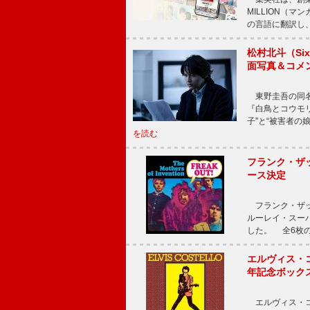
MILLION（
の言語に翻訳し
松村北斗（Si
面写真＆コメ
東野圭吾の同名小
『白鳥とコウモ
子”と“被害者の
を読む
フランク・ザッ
ース決定
フランク・ザッ
ルーレイ・スー
した。 全6枚の
エルヴィス・
年記念ボックス
エルヴィス・コ