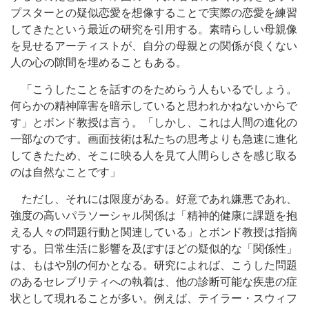
プスターとの疑似恋愛を想像することで実際の恋愛を練習
してきたという最近の研究を引用する。素晴らしい母親像
を見せるアーティストが、自分の母親との関係が良くない
人の心の隙間を埋めることもある。
「こうしたことを話すのをためらう人もいるでしょう。
何らかの精神障害を暗示していると思われかねないからで
す」とボンド教授は言う。「しかし、これは人間の進化の
一部なのです。画面技術は私たちの思考よりも急速に進化
してきたため、そこに映る人を見て人間らしさを感じ取る
のは自然なことです」
ただし、それには限度がある。好意であれ嫌悪であれ、
強度の高いパラソーシャル関係は「精神的健康に課題を抱
える人々の問題行動と関連している」とボンド教授は指摘
する。日常生活に影響を及ぼすほどの疑似的な「関係性」
は、もはや別の何かとなる。研究によれば、こうした問題
のあるセレブリティへの執着は、他の診断可能な疾患の症
状として現れることが多い。例えば、テイラー・スウィフ