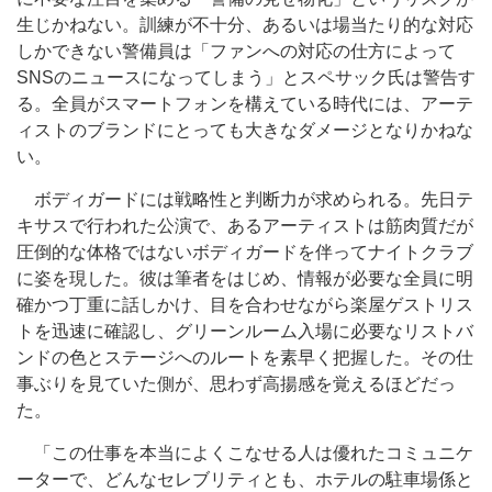
生じかねない。訓練が不十分、あるいは場当たり的な対応
しかできない警備員は「ファンへの対応の仕方によって
SNSのニュースになってしまう」とスペサック氏は警告す
る。全員がスマートフォンを構えている時代には、アーテ
ィストのブランドにとっても大きなダメージとなりかねな
い。
ボディガードには戦略性と判断力が求められる。先日テ
キサスで行われた公演で、あるアーティストは筋肉質だが
圧倒的な体格ではないボディガードを伴ってナイトクラブ
に姿を現した。彼は筆者をはじめ、情報が必要な全員に明
確かつ丁重に話しかけ、目を合わせながら楽屋ゲストリス
トを迅速に確認し、グリーンルーム入場に必要なリストバ
ンドの色とステージへのルートを素早く把握した。その仕
事ぶりを見ていた側が、思わず高揚感を覚えるほどだっ
た。
「この仕事を本当によくこなせる人は優れたコミュニケ
ーターで、どんなセレブリティとも、ホテルの駐車場係と