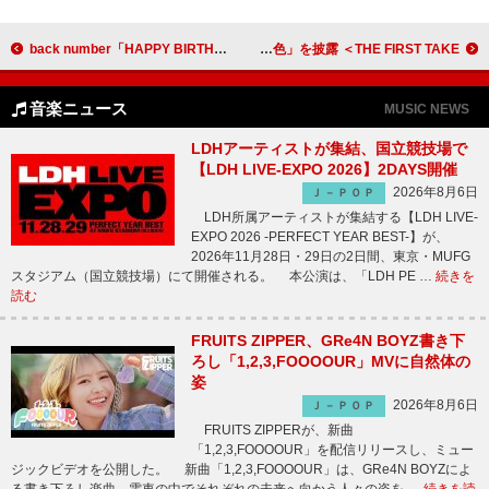
back number「HAPPY BIRTHDAY」「ヒロイン」5億回突破／M!LK「好きすぎて滅!」2億回突破：今週のストリーミングまとめ
JO1＆INIのユニット・JI BLUE、サッカー日本代表テーマソング「景色」を披露 ＜THE FIRST TAKE＞
音楽ニュース
MUSIC NEWS
LDHアーティストが集結、国立競技場で
【LDH LIVE-EXPO 2026】2DAYS開催
2026年8月6日
Ｊ－ＰＯＰ
LDH所属アーティストが集結する【LDH LIVE-
EXPO 2026 -PERFECT YEAR BEST-】が、
2026年11月28日・29日の2日間、東京・MUFG
スタジアム（国立競技場）にて開催される。 本公演は、「LDH PE …
続きを
読む
FRUITS ZIPPER、GRe4N BOYZ書き下
ろし「1,2,3,FOOOOUR」MVに自然体の
姿
2026年8月6日
Ｊ－ＰＯＰ
FRUITS ZIPPERが、新曲
「1,2,3,FOOOOUR」を配信リリースし、ミュー
ジックビデオを公開した。 新曲「1,2,3,FOOOOUR」は、GRe4N BOYZによ
る書き下ろし楽曲。電車の中でそれぞれの未来へ向かう人々の姿を …
続きを読