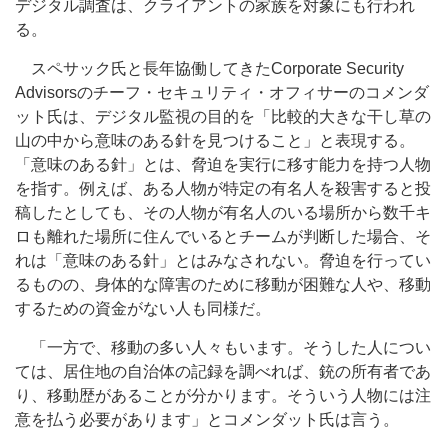
デジタル調査は、クライアントの家族を対象にも行われ
る。
スペサック氏と長年協働してきたCorporate Security
Advisorsのチーフ・セキュリティ・オフィサーのコメンダ
ット氏は、デジタル監視の目的を「比較的大きな干し草の
山の中から意味のある針を見つけること」と表現する。
「意味のある針」とは、脅迫を実行に移す能力を持つ人物
を指す。例えば、ある人物が特定の有名人を殺害すると投
稿したとしても、その人物が有名人のいる場所から数千キ
ロも離れた場所に住んでいるとチームが判断した場合、そ
れは「意味のある針」とはみなされない。脅迫を行ってい
るものの、身体的な障害のために移動が困難な人や、移動
するための資金がない人も同様だ。
「一方で、移動の多い人々もいます。そうした人につい
ては、居住地の自治体の記録を調べれば、銃の所有者であ
り、移動歴があることが分かります。そういう人物には注
意を払う必要があります」とコメンダット氏は言う。