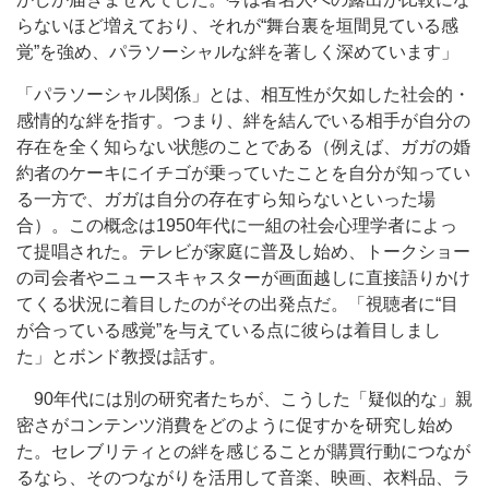
らないほど増えており、それが“舞台裏を垣間見ている感
覚”を強め、パラソーシャルな絆を著しく深めています」
「パラソーシャル関係」とは、相互性が欠如した社会的・
感情的な絆を指す。つまり、絆を結んでいる相手が自分の
存在を全く知らない状態のことである（例えば、ガガの婚
約者のケーキにイチゴが乗っていたことを自分が知ってい
る一方で、ガガは自分の存在すら知らないといった場
合）。この概念は1950年代に一組の社会心理学者によっ
て提唱された。テレビが家庭に普及し始め、トークショー
の司会者やニュースキャスターが画面越しに直接語りかけ
てくる状況に着目したのがその出発点だ。「視聴者に“目
が合っている感覚”を与えている点に彼らは着目しまし
た」とボンド教授は話す。
90年代には別の研究者たちが、こうした「疑似的な」親
密さがコンテンツ消費をどのように促すかを研究し始め
た。セレブリティとの絆を感じることが購買行動につなが
るなら、そのつながりを活用して音楽、映画、衣料品、ラ