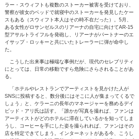
ラー・スウィフトも複数のストーカー被害を受けており、
警察が彼女のベッドで就寝中のストーカーを発見したケー
スもある（スウィフト本人はその時不在だった）。5月、
ある女性がロサンゼルスのリアーナの自宅に向けてAR-15
型アサルトライフルを発砲し、リアーナがパートナーのエ
イサップ・ロッキーと共にいたトレーラーに弾が命中し
た。
こうした出来事は極端な事例だが、現代のセレブリティ
にとっては、日常の移動ですら危険にさらされることがあ
る。
「ホテルやレストランでアーティストを見かけた人が
SNSに投稿すると、数分後にはそこに人が集まってくるで
しょう」と、ケラーニの長年のマネージャーを務めるデイ
ビッド・アリ氏は話す。「誰かが写真を撮れば、ファンは
アーティストがどのホテルに滞在しているかを知ってしま
うし、コーヒーを手にした姿を撮られれば、ファンはその
店を特定できてしまう。インターネットがある今、こうし