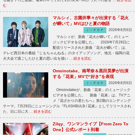
む
マルシィ、古園井寧々が出演する「花火
が瞬いて」MVはひと夏の物語
2026年8月6日
Ｊ－ＰＯＰ
マルシィが、新曲「花火が瞬いて」のミュー
ジックビデオを公開した。 2026年7月29日に
配信リリースされた新曲「花火が瞬いて」は、
テレビ西日本の番組『じもちゃんねる』のタイアップソング。地元・福岡の花
火大会で過ごしたひと夏の思い出を描い …
続きを読む
Omoinotake、南琴奈＆黒田昊夢が出演
する「花束」MVで“好き”を表現
2026年8月6日
Ｊ－ＰＯＰ
Omoinotakeが、新曲「花束」のミュージック
ビデオを公開した。 新曲「花束」は、TVアニ
メ『花ざかりの君たちへ』第2期のエンディング
テーマ。7月29日にニューシングル『FLASHBULB / 花束』としてリリースされ
た、日に日に大 …
続きを読む
Zilqy、ワンマンライブ【From Zero To
One】公式レポート到着