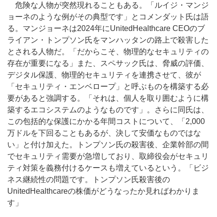
危険な人物が突然現れることもある。「ルイジ・マンジ
ョーネのような例がその典型です」とコメンダット氏は語
る。マンジョーネは2024年にUnitedHealthcare CEOのブ
ライアン・トンプソン氏をマンハッタンの路上で殺害した
とされる人物だ。「だからこそ、物理的なセキュリティの
存在が重要になる」また、スペサック氏は、脅威の評価、
デジタル保護、物理的セキュリティを連携させて、彼が
「セキュリティ・エンベロープ」と呼ぶものを構築する必
要があると強調する。「それは、個人を取り囲むように構
築するエコシステムのようなものです」。さらに同氏は、
この包括的な保護にかかる年間コストについて、「2,000
万ドルを下回ることもあるが、決して安価なものではな
い」と付け加えた。トンプソン氏の殺害後、企業幹部の間
でセキュリティ需要が急増しており、取締役会がセキュリ
ティ対策を義務付けるケースも増えているという。「ビジ
ネス継続性の問題です。トンプソン氏殺害後の
UnitedHealthcareの株価がどうなったか見ればわかりま
す」