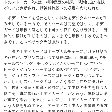
トのストーカー2人は、精神鑑定の結果、裁判に立つ能力
がないと判断され、精神科施設への収容を命じられた。
ボディガードを必要としない状況をデジタルツールが生
み出している一方で、そのツールは完璧ではなく、ボディ
ガードは最後の砦として不可欠な存在であり続ける。「身
体的な接触が生じるのは、あくまでも最後の手段であるべ
きです」とスペサック氏は強調する。
巨漢のボディガードはポップカルチャーにおける馴染み
の存在だ。プリンスはかつて身長208cm、体重180kgのチ
ャールズ“ビッグ・チック”ハンツベリーに守られていた。
ビッグ・ジョン・ハーテはKISSやアイアン・メイデンら
を、ジョナス・ブラザーズにはビッグ・ロブがついてい
た。しかしスペサック氏は「どんな場にも自然に溶け込
み、技術・訓練・知識・経歴において本物の実力を持つ人
物こそ、真に優れたボディガード」だと言う。体格はいま
だ重要な場合もあるが、いかにも「ボディガードです」と
いう人物を配置すると、アーティスト本人と警備員の両方
に不要な注目を集める「警備の見せ物化」というリスクが