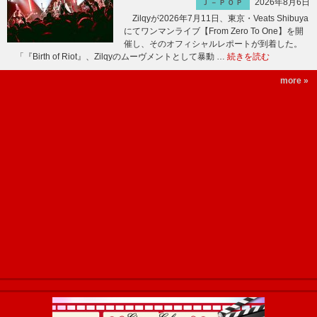
2026年8月6日
Ｊ－ＰＯＰ
Zilqyが2026年7月11日、東京・Veats Shibuya
にてワンマンライブ【From Zero To One】を開
催し、そのオフィシャルレポートが到着した。
「『Birth of Riot』、Zilqyのムーヴメントとして暴動 …
続きを読む
more »