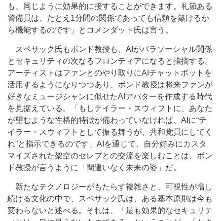
も、同じように効果的に接することができます。礼節ある
警備員は、たとえ1分間の関係であっても信頼を築けるか
ら機能するのです」とコメンダット氏は言う。
スペサック氏もボンド教授も、AIがパラソーシャル関係
とセキュリティの次なるフロンティアになると指摘する。
アーティストはファンとのやり取りにAIチャットボットを
活用するようになりつつあり、ボンド教授は将来ファンが
好きなミュージシャンに似せたAIアバターを作成する時代
を見据えている。「もしテイラー・スウィフトに、あなた
が望むような性格的特徴が備わっていなければ、AIに“テ
イラー・スウィフトとして振る舞うが、共和党員にしてく
れ”と指示できるのです」AIを通じて、自分好みにカスタ
マイズされた架空のセレブとの交流を楽しむことは、ボン
ド教授が言うように「間違いなく未来の姿」だ。
新たなテクノロジーがもたらす複雑さと、可視性が増し
続ける文化の中で、スペサック氏は、ある基本原則は今も
変わらないと述べる。それは、「最も効果的なセキュリテ