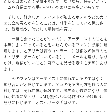
た状況はまったく制御不能です。なぜなら、特定というゲ
ームを容易にする手がかりがあまりにも多いからです」
そして、好きなアーティストが泊まるホテルやどのカフ
ェに立ち寄るかを知ることは、相手を知っている気にさ
せ、親近感や、時として期待感を育む。
「一度も会ったことがないのに、アーティストのことを
本当によく知っていると思い込んでいるファンに頻繁に遭
遇します」とアリ氏は言う（ケラーニには複数名体制のセ
キュリティチームがついている）。「メールを送り、語り
かけ、返信がないことに苛立ちを見せる場面も実際にあり
ます」
「今のファンはアーティストに憧れているのではなく、
知り合いだと感じています。問題のある考え方を持つ人に
対しては、それ自体が危険です。境界線が曖昧になり、憧
れが執着に変わり、DMを無視されれば拒絶と受け取り、
怒りに転じます」とスペサック氏は話す。