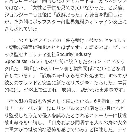
に対しローンは「関与したボディガードは自分のスタッフ
ではない」「女性と子供を見てさえいなかった」と反論。
ジョルジーニョは後に「誤解だった」と発言を撤回した
が、その間にポップスターは世界規模のオンライン炎上に
さらされていた。
「このアルゼンチンでの一件を受け、彼女のセキュリテ
ィ態勢は確実に強化されたはずです」と語るのは、ブティ
ック型セキュリティ会社Security Industry
Specialists（SIS）を27年前に設立したジョン・スペサッ
ク氏だ（同氏はSISがローン側と契約関係にないことを明
言している）。「誤解の発生からその対処まで、すべてが
彼女のブランドと安全に新たなリスクをもたらした。本質
的には、SNS上で生まれ、展開し、裁かれた出来事です」
従来型の脅威も依然として続いている。6月初旬、サブ
リナ・カーペンターはロサンゼルスの自宅を1か月にわた
り監視したうえで侵入を試みたとされるストーカーに接近
禁止命令を申請し、「自身および同居する人々の身の安全
に重大かつ継続的な恐怖を感じている」と陳述した。テイ