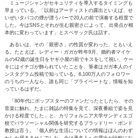
ミュージシャンがセキュリティを導入するタイミングも
早まっている。「以前はアーティストの露出といえば、せ
いぜいタバコの煙が漂うバーで20人の前で演奏する程度で
した。今はSNSとそれが生む親密さによって、出発点が根
本的に変わっています」とスペサック氏は話す。
あるいは、その「親密さ」の性質が変わった、ともいえ
る。たとえば、レディー・ガガが昨年9月、婚約者マイケ
ルの42歳の誕生日をヤギ小屋の前でキスをして祝い、ケー
キにはイチゴが飾られていたことを、筆者はガガ本人のイ
ンスタグラム投稿で知っている。6,100万人のフォロワー
のうちの一人なら、誰も同じ「プライベートな」情報を知
っているはずだ。
「80年代にポップスターのファンだったとしたら、その
音楽に触れ、たまに雑誌の特集を見て、深夜番組で姿を見
かける程度でした」と、カリフォルニア大学サンディエゴ
校でパラソーシャル関係を研究するブラッドリー・ボンド
教授は言う。「個人的な生活についての情報はほんのわず
かしか届きませんでした。今は著名人への露出が比較にな