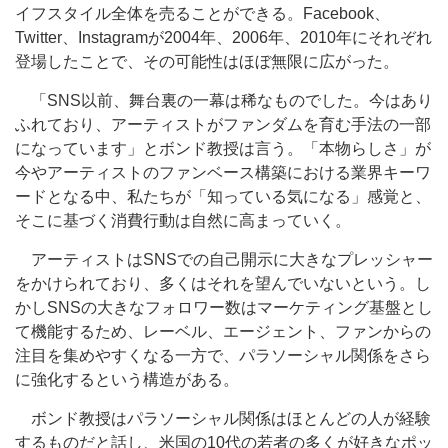
イフスタイル全体を売ることができる。Facebook、
Twitter、Instagramが2004年、2006年、2010年にそれぞれ
登場したことで、その可能性はほぼ無限に広がった。
「SNS以前、舞台裏の一幕は稀なものでした。今はあり
ふれており、アーティストがファンダムを育む手法の一部
になっています」とボンド教授は言う。「本物らしさ」が
今やアーティストのファンベース構築における業界キーワ
ードとなる中、私たちが「知っている気になる」感覚と、
そこに基づく消費行動は自然に高まっていく。
アーティストはSNSでの自己開示に大きなプレッシャー
をかけられており、多くはそれを望んでいないという。し
かしSNSの大きなフォロワー数はマーケティング基盤とし
て機能するため、レーベル、エージェント、ファンからの
注目を集めやすくなる一方で、パラソーシャル関係をさら
に強化するという構造がある。
ボンド教授はパラソーシャル関係はほとんどの人が経験
するものだと話し、米国の10代の若者の多くが好きなポッ