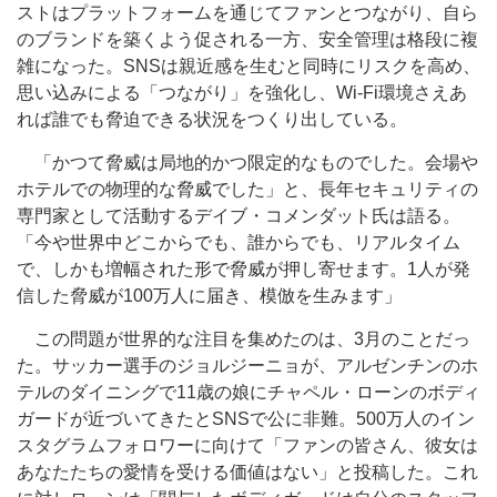
ストはプラットフォームを通じてファンとつながり、自ら
のブランドを築くよう促される一方、安全管理は格段に複
雑になった。SNSは親近感を生むと同時にリスクを高め、
思い込みによる「つながり」を強化し、Wi-Fi環境さえあ
れば誰でも脅迫できる状況をつくり出している。
「かつて脅威は局地的かつ限定的なものでした。会場や
ホテルでの物理的な脅威でした」と、長年セキュリティの
専門家として活動するデイブ・コメンダット氏は語る。
「今や世界中どこからでも、誰からでも、リアルタイム
で、しかも増幅された形で脅威が押し寄せます。1人が発
信した脅威が100万人に届き、模倣を生みます」
この問題が世界的な注目を集めたのは、3月のことだっ
た。サッカー選手のジョルジーニョが、アルゼンチンのホ
テルのダイニングで11歳の娘にチャペル・ローンのボディ
ガードが近づいてきたとSNSで公に非難。500万人のイン
スタグラムフォロワーに向けて「ファンの皆さん、彼女は
あなたたちの愛情を受ける価値はない」と投稿した。これ