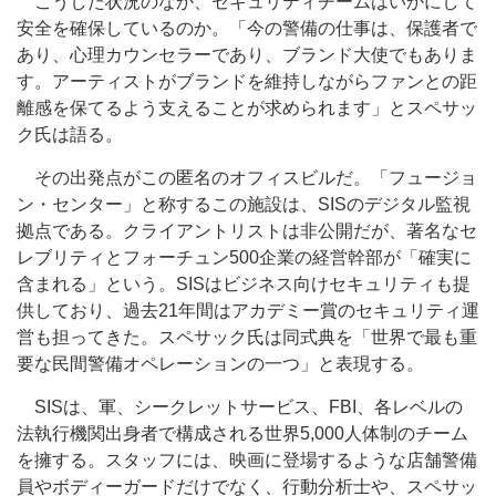
こうした状況のなか、セキュリティチームはいかにして
安全を確保しているのか。「今の警備の仕事は、保護者で
あり、心理カウンセラーであり、ブランド大使でもありま
す。アーティストがブランドを維持しながらファンとの距
離感を保てるよう支えることが求められます」とスペサッ
ク氏は語る。
その出発点がこの匿名のオフィスビルだ。「フュージョ
ン・センター」と称するこの施設は、SISのデジタル監視
拠点である。クライアントリストは非公開だが、著名なセ
レブリティとフォーチュン500企業の経営幹部が「確実に
含まれる」という。SISはビジネス向けセキュリティも提
供しており、過去21年間はアカデミー賞のセキュリティ運
営も担ってきた。スペサック氏は同式典を「世界で最も重
要な民間警備オペレーションの一つ」と表現する。
SISは、軍、シークレットサービス、FBI、各レベルの
法執行機関出身者で構成される世界5,000人体制のチーム
を擁する。スタッフには、映画に登場するような店舗警備
員やボディーガードだけでなく、行動分析士や、スペサッ