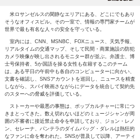
米ロサンゼルスの閑静なエリアにある、どこにでもあり
そうなオフィスビル。その一室で、情報の専門家チームが
世界で最も有名な人々の安全を守っている。
室内には、CNN、MSNBC、FOXニュース、天気予報、
リアルタイムの交通マップ、そして民間・商業施設の防犯
カメラ映像が映し出されるモニター群が並ぶ。弁護士、博
士号保持者、5か国語を操る女性も在籍するこのチーム
は、ある平日の午前中も各自のコンピューターに向かい、
文書を確認し、SNSアカウントを巡回し、ニュースを精査
しながら、スパイ映画さながらにデータを統合して契約先
のスターへの脅威を評価している。
ストーカーや最悪の事態は、ポップカルチャーに常につ
きまとってきた。数え切れないほどのミュージシャンが周
囲の不審者に接近禁止命令を申請しており、ジョン・レノ
ン、セレーナ、パンテラのダイムバッグ・ダレルは熱狂的
なファンに命を奪われた。SNSが普及して以降、アーティ