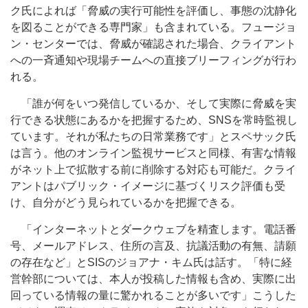
ク氏によれば「脅威の実行可能性を評価し、事態の沈静化
を図ることができる専門家」も含まれている。フュージョ
ン・センターでは、脅威が確認された場合、クライアント
への一斉通知や現場チームへの直接ブリーフィングが行わ
れる。
「誰が何をいつ発信しているか、そして実際に脅威を実
行できる状態にあるかを把握するため、SNSを常時監視し
ています。それが私たちの日常業務です」とスペサック氏
は言う。他のオンライン監視サービスと同様、有害な情報
がネット上で拡散する前に削除する対応も可能だ。クライ
アントはパブリック・イメージに基づくリスク評価も受
け、自分がどう見られているかを把握できる。
「インターネットとダークウェブを精査します。電話番
号、メールアドレス、住所の言及、抗議活動の有無、請願
の存在など」とSISのジョアナ・キム氏は話す。「特に経
営幹部については、本人が投稿した情報も含め、実際に出
回っている情報の量に驚かれることが多いです」こうした