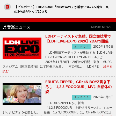
【ビルボード】TREASURE『NEW WAV』が総合アルバム首位 嵐
の3作品がトップ10入り
音楽ニュース
MUSIC NEWS
LDHアーティストが集結、国立競技場で
【LDH LIVE-EXPO 2026】2DAYS開催
2026年8月6日
Ｊ－ＰＯＰ
LDH所属アーティストが集結する【LDH LIVE-
EXPO 2026 -PERFECT YEAR BEST-】が、
2026年11月28日・29日の2日間、東京・MUFG
スタジアム（国立競技場）にて開催される。 本公演は、「LDH PE …
続きを
読む
FRUITS ZIPPER、GRe4N BOYZ書き下
ろし「1,2,3,FOOOOUR」MVに自然体の
姿
2026年8月6日
Ｊ－ＰＯＰ
FRUITS ZIPPERが、新曲
「1,2,3,FOOOOUR」を配信リリースし、ミュー
ジックビデオを公開した。 新曲「1,2,3,FOOOOUR」は、GRe4N BOYZによ