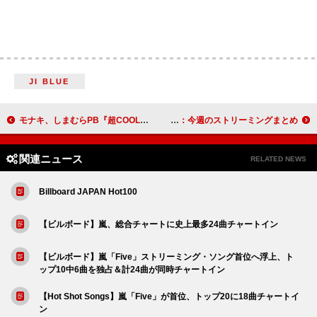
JI BLUE
モナキ、しまむらPB『超COOL』『COOL』シリーズ着用モデルに抜擢＆コラボ商品を販売
back number「HAPPY BIRTHDAY」「ヒロイン」5億回突破／M!LK「好きすぎて滅!」2億回突破：今週のストリーミングまとめ
関連ニュース
RELATED NEWS
Billboard JAPAN Hot100
【ビルボード】嵐、総合チャートに史上最多24曲チャートイン
【ビルボード】嵐「Five」ストリーミング・ソング首位へ浮上、ト
ップ10中6曲を独占＆計24曲が同時チャートイン
【Hot Shot Songs】嵐「Five」が首位、トップ20に18曲チャートイ
ン