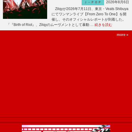
2026年8月6日
Ｊ－ＰＯＰ
Zilqyが2026年7月11日、東京・Veats Shibuya
にてワンマンライブ【From Zero To One】を開
催し、そのオフィシャルレポートが到着した。
「『Birth of Riot』、Zilqyのムーヴメントとして暴動 …
続きを読む
more »