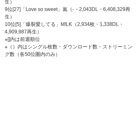
生）
9位[27]「Love so sweet」嵐（-・2,043DL・6,408,329再
生）
10位[5]「爆裂愛してる」M!LK（2,934枚・1,338DL・
4,909,987再生）
※[]内は前週順位
※（）内はシングル枚数・ダウンロード数・ストリーミン
グ数（各50位圏内のみ）