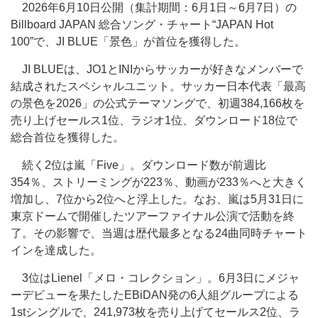
2026年6月10日公開（集計期間：6月1日～6月7日）の
Billboard JAPAN 総合ソング・チャート“JAPAN Hot
100”で、JI BLUE「景色」が首位を獲得した。
JI BLUEは、JO1とINIからサッカーが好きなメンバーで
結成されたスペシャルユニット。サッカー日本代表「最高
の景色を2026」の公式テーマソングで、初週384,166枚を
売り上げセールス1位、ラジオ1位、ダウンロード18位で
総合首位を獲得した。
続く2位は嵐「Five」。ダウンロード数が前週比
354％、ストリーミングが223％、動画が233％へと大きく
増加し、7位から2位へと浮上した。なお、嵐は5月31日に
東京ドームで開催したツアーファイナル公演で活動を終
了。その影響で、当週は歴代最多となる24曲同時チャート
インを達成した。
3位はLienel「メロ・コレクション」。6月3日にメジャ
ーデビューを果たしたEBiDAN発の6人組グループによる
1stシングルで、241,973枚を売り上げてセールス2位、ラ