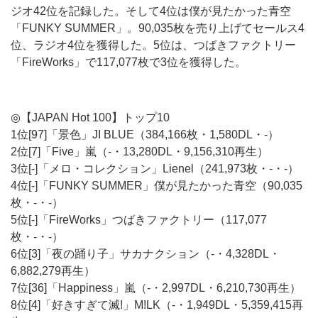
ジオ42位を記録した。そして4位は僕が見たかった青空
「FUNKY SUMMER」。90,035枚を売り上げてセールス4
位、ラジオ4位を獲得した。5位は、つばきファクトリー
「FireWorks」で117,077枚で3位を獲得した。
◎【JAPAN Hot 100】トップ10
1位[97]「景色」JI BLUE（384,166枚・1,580DL・-）
2位[7]「Five」嵐（-・13,280DL・9,156,310再生）
3位[-]「メロ・コレクション」Lienel（241,973枚・-・-）
4位[-]「FUNKY SUMMER」僕が見たかった青空（90,035
枚・-・-）
5位[-]「FireWorks」つばきファクトリー（117,077
枚・-・-）
6位[3]「夜の踊り子」サカナクション（-・4,328DL・
6,882,279再生）
7位[36]「Happiness」嵐（-・2,997DL・6,210,730再生）
8位[4]「好きすぎて滅!」M!LK（-・1,949DL・5,359,415再