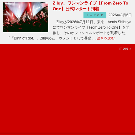
Zilqy、ワンマンライブ【From Zero To
One】公式レポート到着
2026年8月6日
Ｊ－ＰＯＰ
Zilqyが2026年7月11日、東京・Veats Shibuya
にてワンマンライブ【From Zero To One】を開
催し、そのオフィシャルレポートが到着した。
「『Birth of Riot』、Zilqyのムーヴメントとして暴動 …
続きを読む
more »