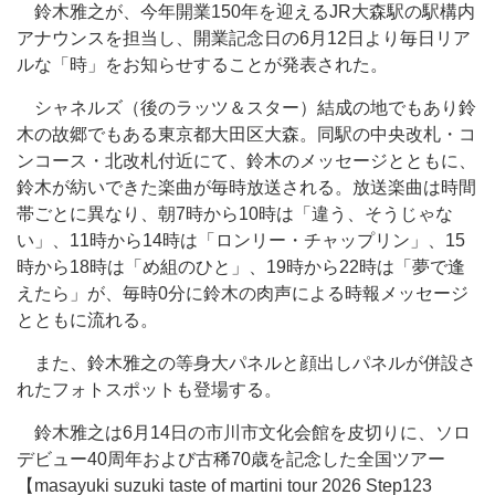
鈴木雅之が、今年開業150年を迎えるJR大森駅の駅構内
アナウンスを担当し、開業記念日の6月12日より毎日リア
ルな「時」をお知らせすることが発表された。
シャネルズ（後のラッツ＆スター）結成の地でもあり鈴
木の故郷でもある東京都大田区大森。同駅の中央改札・コ
ンコース・北改札付近にて、鈴木のメッセージとともに、
鈴木が紡いできた楽曲が毎時放送される。放送楽曲は時間
帯ごとに異なり、朝7時から10時は「違う、そうじゃな
い」、11時から14時は「ロンリー・チャップリン」、15
時から18時は「め組のひと」、19時から22時は「夢で逢
えたら」が、毎時0分に鈴木の肉声による時報メッセージ
とともに流れる。
また、鈴木雅之の等身大パネルと顔出しパネルが併設さ
れたフォトスポットも登場する。
鈴木雅之は6月14日の市川市文化会館を皮切りに、ソロ
デビュー40周年および古稀70歳を記念した全国ツアー
【masayuki suzuki taste of martini tour 2026 Step123