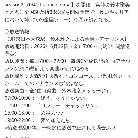
season2 “70/40th anniversary”】を開始。実姉の鈴木聖美
とともに全国30か所38公演を開催予定で、長いキャリア
において姉弟での全国ツアーは今回が初となる。
◎放送情報
【JR東日本大森駅 鈴木雅之による駅構内アナウンス】
放送開始日：2026年6月12日（金）7:00～（約1年間放送
予定）
放送時間：毎日7:00～22:00 毎時0分放送開始 ※アナウ
ンスの約25秒前より楽曲が流れ始める
放送場所：大森駅中央改札・コンコース、北改札付近 ※
ホーム上でのアナウンス放送はなし
放送楽曲：全4曲（楽曲＋鈴木雅之メッセージ）
07:00-10:00：「違う、そうじゃない」
11:00-14:00：「ロンリー・チャップリン」
15:00-18:00：「め組のひと」
19:00-22:00：「夢で逢えたら」
※輸送混乱時等、一時的に放送中止される場合あり