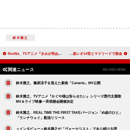
鈴木雅之
ReoNa、TVアニメ『きみが死ぬまで恋をしたい』OP主題歌「Amore」リリース決定
バッド・バニー、ローマ教皇レオ14世とマドリードで面会
関連ニュース
RELATED NEWS
鈴木雅之、篠原涼子を迎えた新曲「Canaria」MV公開
鈴木雅之、TVアニメ『かぐや様は告らせたい』シリーズ歴代主題歌
MV＆ライブ映像一斉視聴会開催決定
鈴木雅之、REAL TIME THE FIRST TAKEバージョン「め組のひと」
「ランナウェイ」配信リリース
＜インタビュー＞鈴木雅之が「ヴォーカリスト」であり続ける理