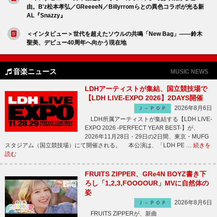
由。B'z松本孝弘／GReeeeN／Billyrromらとの異色コラボが光る新
AL『Snazzy』
＜インタビュー＞世代を超えたソウルの共鳴「New Bag」――鈴木
聖美、デビュー40周年へ向かう現在地
音楽ニュース
MUSIC NEWS
LDHアーティストが集結、国立競技場で
【LDH LIVE-EXPO 2026】2DAYS開催
2026年8月6日
Ｊ－ＰＯＰ
LDH所属アーティストが集結する【LDH LIVE-
EXPO 2026 -PERFECT YEAR BEST-】が、
2026年11月28日・29日の2日間、東京・MUFG
スタジアム（国立競技場）にて開催される。 本公演は、「LDH PE …
続きを
読む
FRUITS ZIPPER、GRe4N BOYZ書き下
ろし「1,2,3,FOOOOUR」MVに自然体の
姿
2026年8月6日
Ｊ－ＰＯＰ
FRUITS ZIPPERが、新曲