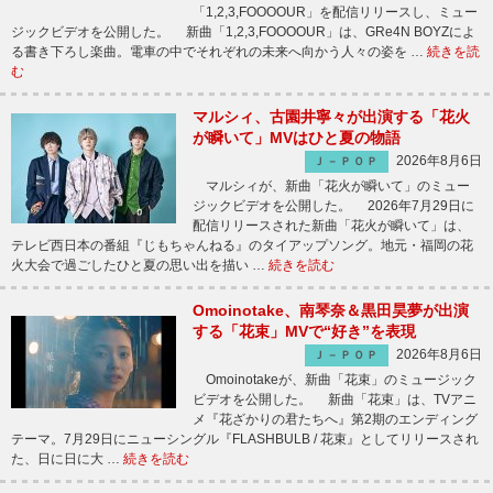
「1,2,3,FOOOOUR」を配信リリースし、ミュー
ジックビデオを公開した。 新曲「1,2,3,FOOOOUR」は、GRe4N BOYZによ
る書き下ろし楽曲。電車の中でそれぞれの未来へ向かう人々の姿を …
続きを読
む
マルシィ、古園井寧々が出演する「花火
が瞬いて」MVはひと夏の物語
2026年8月6日
Ｊ－ＰＯＰ
マルシィが、新曲「花火が瞬いて」のミュー
ジックビデオを公開した。 2026年7月29日に
配信リリースされた新曲「花火が瞬いて」は、
テレビ西日本の番組『じもちゃんねる』のタイアップソング。地元・福岡の花
火大会で過ごしたひと夏の思い出を描い …
続きを読む
Omoinotake、南琴奈＆黒田昊夢が出演
する「花束」MVで“好き”を表現
2026年8月6日
Ｊ－ＰＯＰ
Omoinotakeが、新曲「花束」のミュージック
ビデオを公開した。 新曲「花束」は、TVアニ
メ『花ざかりの君たちへ』第2期のエンディング
テーマ。7月29日にニューシングル『FLASHBULB / 花束』としてリリースされ
た、日に日に大 …
続きを読む