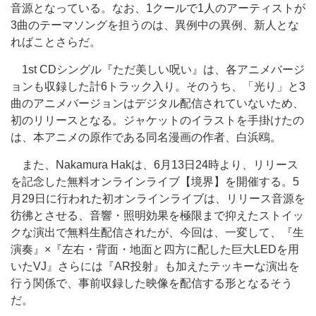
音源となっている。なお、1クールで1人のアーティストが
3曲のテーマソングを担うのは、異例中の異例、新人とな
ればことさらだ。
1st CDシングル『ただ美しい呪い』は、各アニメバージ
ョンも収録した計6トラック入り。そのうち、「光り」と3
曲のアニメバージョンはデジタル配信されていないため、
初のリリースとなる。ジャケットのイラストを手掛けたの
は、本アニメの原作である同名漫画の作者、白浜鴎。
また、Nakamura Hakは、6月13日24時より、リリース
を記念した無料オンラインライブ【境界】を開催する。5
月29日に行われた初オンラインライブは、リリース音源を
彷彿とさせる、音響・照明効果を極限まで抑えたストイッ
クな演出で無料生配信されたが、今回は、一変して、『生
演奏』×『左右・背面・地面と四方に配した巨大LEDを用
いたVJ』さらには『AR投射』も加えたテッキーな演出を
行う関係で、事前収録した映像を配信する形となるそう
だ。