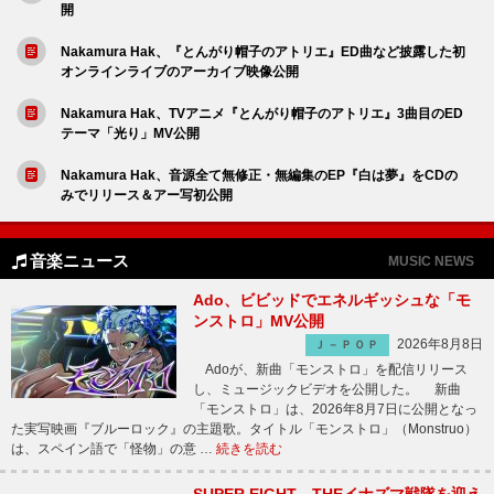
開
Nakamura Hak、『とんがり帽子のアトリエ』ED曲など披露した初
オンラインライブのアーカイブ映像公開
Nakamura Hak、TVアニメ『とんがり帽子のアトリエ』3曲目のED
テーマ「光り」MV公開
Nakamura Hak、音源全て無修正・無編集のEP『白は夢』をCDの
みでリリース＆アー写初公開
音楽ニュース
MUSIC NEWS
Ado、ビビッドでエネルギッシュな「モ
ンストロ」MV公開
2026年8月8日
Ｊ－ＰＯＰ
Adoが、新曲「モンストロ」を配信リリース
し、ミュージックビデオを公開した。 新曲
「モンストロ」は、2026年8月7日に公開となっ
た実写映画『ブルーロック』の主題歌。タイトル「モンストロ」（Monstruo）
は、スペイン語で「怪物」の意 …
続きを読む