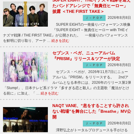
SUPER EIGHT、THEイナズマ戦隊を迎え
たバンドアレンジで「無責任ヒーロー」
披露 ＜THE FIRST TAKE＞
2026年8月8日
Ｊ－ＰＯＰ
SUPER EIGHTの一発撮りパフォーマンス映像
『SUPER EIGHT – 無責任ヒーロー with THEイ
ナズマ戦隊 / THE FIRST TAKE』が公開された。 一発撮りのパフォーマンス
を鮮明に切り取り、アーテ …
続きを読む
セブンス・ベガ、ニューアルバム
『PRISM』リリース＆ツアーが決定
2026年8月8日
Ｊ－ＰＯＰ
セブンス・ベガが、2026年11月7日にニュー
アルバム『PRISM』をリリースする。 2ndア
ルバムとなる本作には、2026年のリリース第1弾
「Slump!」、日本テレビ系ドラマ『多すぎる恋と殺人』の主題歌「魔法がとけ
る前に」に加え、「 …
続きを読む
NAQT VANE、“息をすることすら許され
ない戦場”を舞台にした「Breathe」MV公
開
2026年8月8日
Ｊ－ＰＯＰ
澤野弘之がトータルプロデュースを手がける