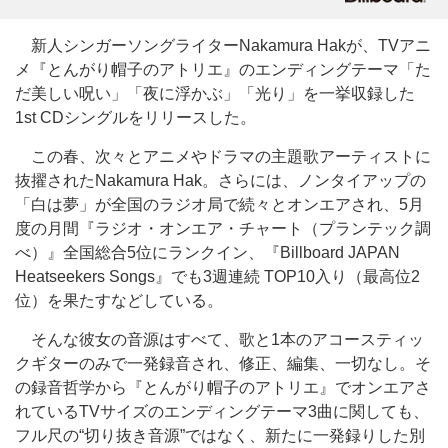
新人シンガーソングライターNakamura Hakが、TVアニ
メ『とんがり帽子のアトリエ』のエンディングテーマ「た
だ美しい呪い」「夜に浮かぶ」「光り」を一挙収録した
1st CDシングルをリリースした。
この春、次々とアニメやドラマの主題歌アーティストに
抜擢されたNakamura Hak。さらには、ノンタイアップの
「白は夢」が全国のラジオ局で続々とオンエアされ、5月
度の月間『ラジオ・オンエア・チャート（プランテック調
べ）』全国総合5位にランクイン、『Billboard JAPAN
Heatseekers Songs』でも3週連続 TOP10入り（最高位2
位）を果たすなどしている。
そんな彼女の音源はすべて、歌と1本のアコースティッ
クギターのみで一発録音され、修正、編集、一切なし。そ
の録音哲学から『とんがり帽子のアトリエ』でオンエアさ
れているTVサイズのエンディングテーマ3曲に関しても、
フル尺の“切り抜き音源”ではなく、新たに一発録りした別