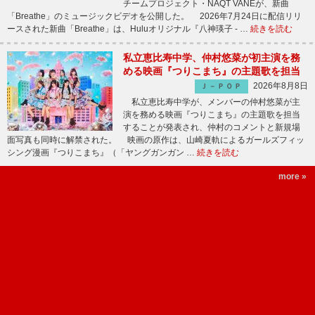
チームプロジェクト・NAQT VANEが、新曲
「Breathe」のミュージックビデオを公開した。 2026年7月24日に配信リリ
ースされた新曲「Breathe」は、Huluオリジナル『八神瑛子 - …
続きを読む
私立恵比寿中学、仲村悠菜が初主演を務
める映画『つりこまち』の主題歌を担当
2026年8月8日
Ｊ－ＰＯＰ
私立恵比寿中学が、メンバーの仲村悠菜が主
演を務める映画『つりこまち』の主題歌を担当
することが発表され、仲村のコメントと新規場
面写真も同時に解禁された。 映画の原作は、山崎夏軌によるガールズフィッ
シング漫画『つりこまち』（「ヤングガンガン …
続きを読む
more »