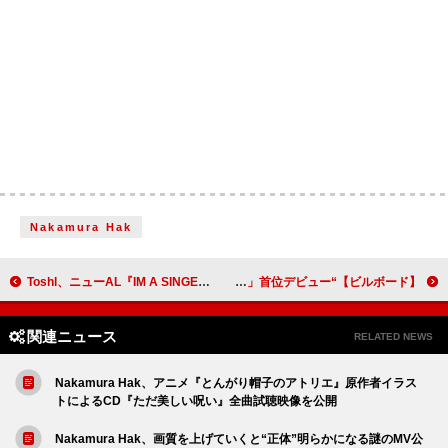
Nakamura Hak
Toshl、ニューAL『IM A SINGER VOL.4』収録曲全曲発表
【ビルボード】“ニコニコ VOCALOID SONGS TOP20”、マサラダ「カンケーガール」首位デビュー
関連ニュース
RELATED NEWS
Nakamura Hak、アニメ『とんがり帽子のアトリエ』原作者イラス
トによるCD『ただ美しい呪い』全曲試聴映像を公開
Nakamura Hak、画質を上げていくと“正体”明らかになる謎のMV公