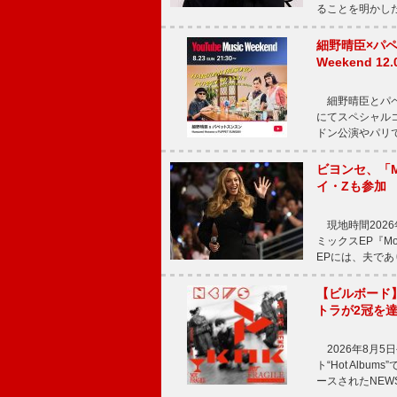
ることを明かし
細野晴臣×パペ
Weekend
細野晴臣とパペット
にてスペシャル
ドン公演やパリ
ビヨンセ、「Mo
イ・Zも参加
現地時間2026年
ミックスEP『Mor
EPには、夫であ
【ビルボード
トラが2冠を
2026年8月5
ト“Hot Alb
ースされたNEW