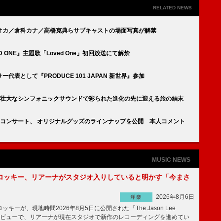
RELATED NEWS
オカ／倉科カナ／高橋克典らサブキャストの場面写真が解禁
ED ONE』主題歌「Loved One」初回放送にて解禁
表として『PRODUCE 101 JAPAN 新世界』参加
KA、壮大なシンフォニックサウンドで彩られた進化の先に迎える旅の結末
ストラコンサート、 オリジナルグッズのラインナップを公開 本人コメント
MUSIC NEWS
ロッキー、リアーナがスタジオ入りしていると明かす「今まさ
2026年8月6日
洋楽
ーが、現地時間2026年8月5日に公開された『The Jason Lee
ンタビューで、リアーナが現在スタジオで新作のレコーディングを進めてい