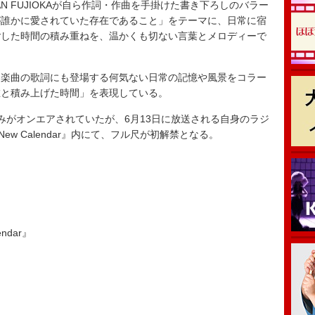
 FUJIOKAが自ら作詞・作曲を手掛けた書き下ろしのバラー
が誰かに愛されていた存在であること」をテーマに、日常に宿
ごした時間の積み重ねを、温かくも切ない言葉とメロディーで
楽曲の歌詞にも登場する何気ない日常の記憶や風景をコラー
在と積み上げた時間」を表現している。
がオンエアされていたが、6月13日に放送される自身のラジ
A New Calendar』内にて、フル尺が初解禁となる。
endar』