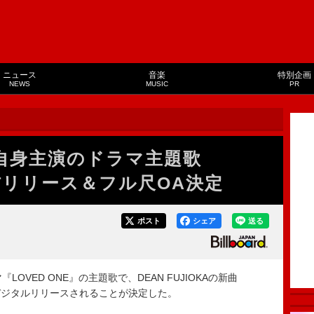
ニュース
音楽
特別企画
NEWS
MUSIC
PR
A、自身主演のドラマ主題歌
配信リリース＆フル尺OA決定
ポスト
シェア
送る
VED ONE』の主題歌で、DEAN FUJIOKAの新曲
7日にデジタルリリースされることが決定した。