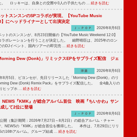
た。 ロッキーは、自身との交際や3人の子供たちの …
続きを読む
ットスンスンのSPコラボが実現、【YouTube Music
 12.0】にヘッドライナーとして出演決定
2026年8月6日
Ｊ－ＰＯＰ
のスンスンが、8月23日開催の【YouTube Music Weekend 12.0】
コラボレーションを行うことが決定した。 細野晴臣は、2025年のロン
でのDJイベント、国内ツアーの即完売 …
続きを読む
rning Dew (Donk)」リミックスEPをサプライズ配信 ジェ
2026年8月6日
洋楽
8月5日、ビヨンセが、先日リリースした「Morning Dew (Donk)」のリ
ning Dew (Donk) Remix Pack』をサプライズ配信した。 全4曲入りの
りヒップホ …
続きを読む
】NEWS『KMK』が総合アルバム首位 映画『ちいかわ』サン
達成して2位に登場
2026年8月6日
Ｊ－ＰＯＰ
日公開（集計期間：2026年7月27日～8月2日）の総合アルバム・チャー
ums”で、NEWSの『KMK』が総合首位を獲得した。 本作は、7月29日にリリ
Sの16thアルバム。グループ結成 …
続きを読む