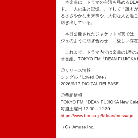
本楽曲は、ドラマの主演も務めるDEAN
ド。「人の生と記憶」、そして「誰も
るささやかな出来事や、大切な人と過
紡ぎ出している。
本日公開されたジャケット写真では、
ジュのように紡ぎ合わせ、「愛しい存
これまで、ドラマ内では楽曲の1番のみ
オ番組、TOKYO FM『DEAN FUJIOK
◎リリース情報
シングル「Loved One」
2026/6/17 DIGITAL RELEASE
◎番組情報
TOKYO FM『DEAN FUJIOKA New Cal
毎週土曜日 12:00～12:30
https://www.tfm.co.jp/f/dean/message
（C）Amuse Inc.