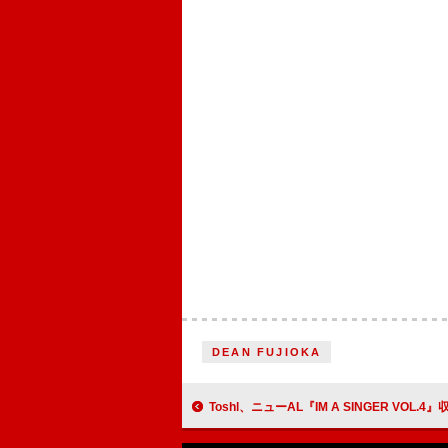
DEAN FUJIOKA
Toshl、ニューAL『IM A SINGER VOL.4』収