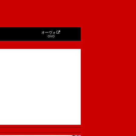
オーヴォ
OVO