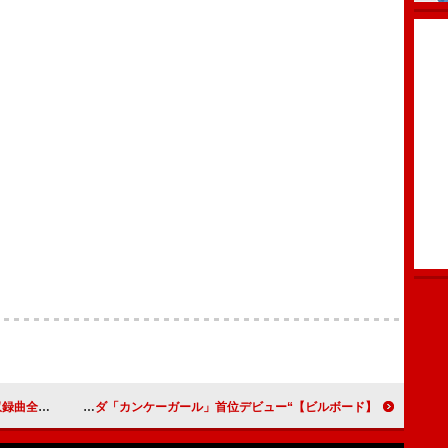
録曲全曲発表
【ビルボード】“ニコニコ VOCALOID SONGS TOP20”、マサラダ「カンケーガール」首位デビュー