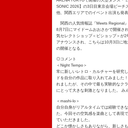
ARENA TOKYOで開催の大型ダンス・ミュ
SONIC 2026】の3日目東京会場ビーチス
他、関西エリアでのイベント出演も発
関西の人気情報誌『Meets Regional
8月7日にマイドームおおさかで開催される
気セレクトショップ＜ビショップ＞が2
アナウンスされ、こちらは10月3日に
の開催となる。
◎コメント
＜Night Tempo＞
常に新しいレトロ・カルチャーを研究し
ドを自分の作品に取り入れてみました！
れましたが、その中で最も実験的なクラ
にとって大きな刺激となりました。 み
＜mashi-lo＞
自分自身がリアルタイムでは経験でき
た。今回その空気感を楽曲として表現
ていただきました。
どこか懐かしさもありながら、新しさ