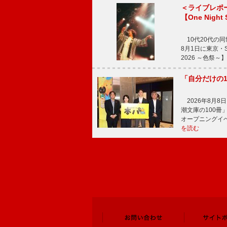
＜ライブレポ
【One Night
10代20代の
8月1日に東京・Sp
2026 ～色祭
「自分だけの
2026年8月
潮文庫の100
オープニングイ
を読む