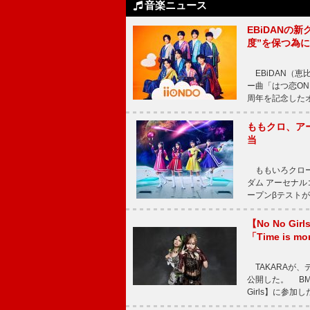
音楽ニュース
EBiDANの
度”を保つ為
EBiDAN（恵
ー曲「はつ恋ON
周年を記念したオー
ももクロ、ア
当
ももいろクロー
ダム アーセナル
ープンβテストが
【No No G
「Time is 
TAKARAが、デ
公開した。 BM
Girls】に参加