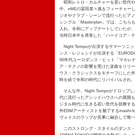
昭和レトロ・カルチャーを若い世代や
中。≠MEの冨田菜々風をフィーチャーした
ジオやクラブ・シーンで流行ったピアノ
シングル「Masterplan」では、こ
入れ、令和にアップデートしていたが、この
当時日本中を席巻した「ハードコア・
Night Tempoが出演するサマーソ
ンス・レジェンドが出演する「EURODANCE
90年代ユーロダンス・ヒット「マカレナ」
ア・テクノの影響を受けた楽曲をリリー
ウス・クラシックスをモチーフにした作
時を経て令和の時代にリバイバルされ
そんな中、Night Tempoがドロップ
代に流行ったアシッドハウスへの展開
ジタル時代に生きる若い世代を鼓舞するメッ
外EDMアーティストを魅了するmash
ヴォイスのラップが見事に融合して唯
このストロング・スタイルのダンス・ナンバー