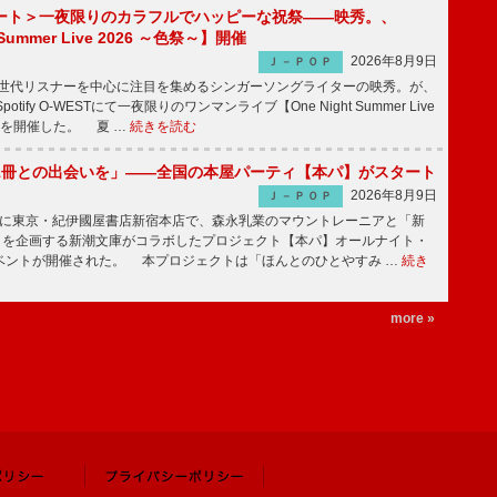
ート＞一夜限りのカラフルでハッピーな祝祭――映秀。、
 Summer Live 2026 ～色祭～】開催
2026年8月9日
Ｊ－ＰＯＰ
同世代リスナーを中心に注目を集めるシンガーソングライターの映秀。が、
otify O-WESTにて一夜限りのワンマンライブ【One Night Summer Live
～】を開催した。 夏 …
続きを読む
1冊との出会いを」――全国の本屋パーティ【本パ】がスタート
2026年8月9日
Ｊ－ＰＯＰ
8日に東京・紀伊國屋書店新宿本店で、森永乳業のマウントレーニアと「新
冊」を企画する新潮文庫がコラボしたプロジェクト【本パ】オールナイト・
ベントが開催された。 本プロジェクトは「ほんとのひとやすみ …
続き
more »