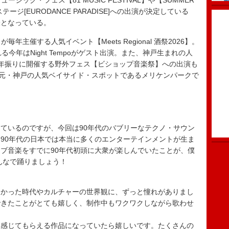
ージック・フェス【81 MUSIC FESTIVAL】や【SUMMER
テージ[EURODANCE PARADISE]への出演が決定している
表となっている。
』が毎年主催する人気イベント【Meets Regional 酒祭2026】。
今年はNight Tempoがゲスト出演。また、神戸生まれの人
年振りに開催する野外フェス【ビショップ音楽祭】への出演も
地元・神戸の人気ベイサイド・スポットであるメリケンパークで
ているのですが、今回は90年代のバブリーなテクノ・サウン
90年代の日本では本当に多くのエンターテインメントが生ま
ブ音楽をすでに90年代初頭に大衆が楽しんでいたことが、僕
んなで踊りましょう！
なかった時代やカルチャーの世界観に、ずっと憧れがありまし
できたことがとても嬉しく、制作中もワクワクしながら歌わせ
も感じてもらえる作品になっていたら嬉しいです。たくさんの