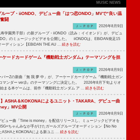
MUSIC NEWS
新グループ・iiONDO、デビュー曲「はつ恋ONDO」MVで“良い温
に奮闘
2026年8月9日
Ｊ－ＰＯＰ
比寿学園男子部）の新グループ・iiONDO（読み：イイオンド）が、デビュ
DO」のミュージックビデオを公開した。 iiONDOは、EBiDAN発足15
ディション【EBiDAN THE AU …
続きを読む
ーケードカードゲーム『機動戦士ガンダム』テーマソングを担
2026年8月9日
Ｊ－ＰＯＰ
バーZの新曲「無 我 夢 中」が、アーケードカードゲーム『機動戦士ガン
コマンダー ver.β』のテーマソングに決定した。 2026年8月下旬よりオ
始まる本ゲームは、前作『機動戦士ガンダム ア …
続きを読む
irls】ASHA＆KOKONAによるユニット・TAKARA、デビュー曲
money」MV公開
2026年8月9日
Ｊ－ＰＯＰ
ビュー曲「Time is money」を配信リリースし、ミュージックビデオを
SG×ちゃんみなが手がけたガールズグループオーディション【No No
したASHAとKOKONAによる新ユニ …
続きを読む