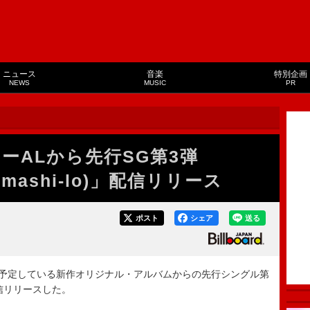
ニュース
音楽
特別企画
NEWS
MUSIC
PR
ニューALから先行SG第3弾
at. mashi-lo)」配信リリース
ポスト
シェア
送る
ースを予定している新作オリジナル・アルバムからの先行シングル第
)」を配信リリースした。