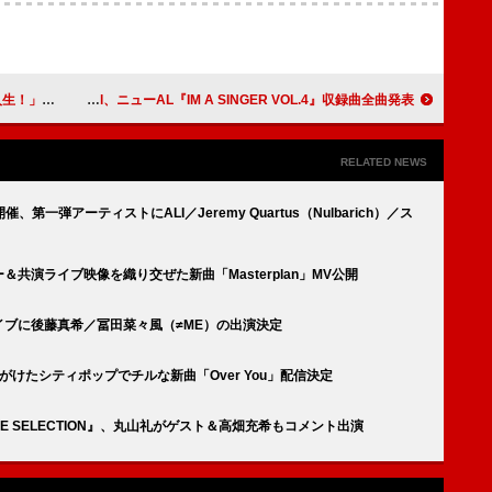
」MV公開
Toshl、ニューAL『IM A SINGER VOL.4』収録曲全曲発表
RELATED NEWS
一弾アーティストにALI／Jeremy Quartus（Nulbarich）／ス
ャー＆共演ライブ映像を織り交ぜた新曲「Masterplan」MV公開
イライブに後藤真希／冨田菜々風（≠ME）の出演決定
が手がけたシティポップでチルな新曲「Over You」配信決定
WAVE SELECTION』、丸山礼がゲスト＆高畑充希もコメント出演