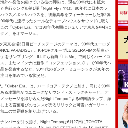
海外へ発信を続けている彼の興味は、現在90年代にも拡大
先行シングル第1弾「Night Fly」では、90年代に日本のラ
ハウス／ボッサハウスを、後藤真希をフィーチャーした第2弾
ちらも90年代に流行ったクールなディープハウスをサウンドに取り
「Cyber Era」では90年代初頭にジュリアナ東京を中心に
テクノ」をオマージュ。
ニック東京会場3日目ビーチステージのテーマは、90年代ユーロダ
 PARADISE」。K-POPグループLE SSERAFIMの新曲が
をサンプリング、ILLITも新曲「It’s Me」で同じくハードコ
ス、またマドンナは新作『コンフェッションズII』で90年代ハ
品を発表するなど、90年代のダンス・ミュージックが30年の
、注目を集めている状況だ。
した「Cyber Era」は、ハードコア・テクノに加え、同じく90年
もある攻撃的かつユニークなサウンド・ストラクチャーと、デ
セージを織り込んだNight Tempoによる韓国語ラップ、海
i-loによる言葉選びのセンスが光るリリックと可愛いガーリー・
一無二の世界観を創り上げている。
を引っ提げ、Night Tempoは6月27日にTOYOTA