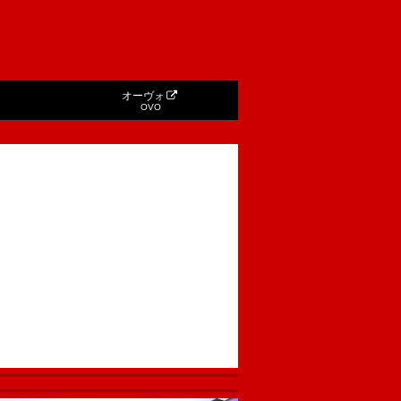
オーヴォ
OVO