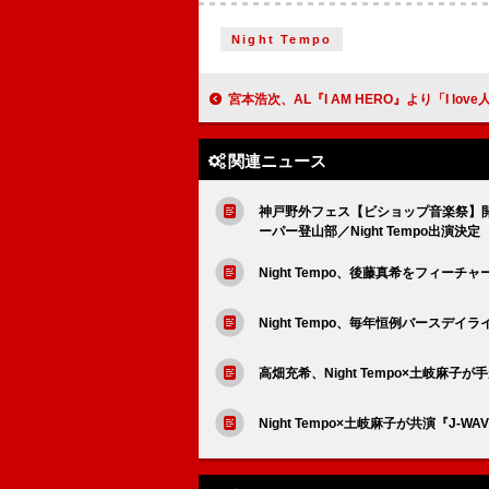
Night Tempo
宮本浩次、AL『I AM HERO』より「I love人生！
関連ニュース
神戸野外フェス【ビショップ音楽祭】開催、第
ーパー登山部／Night Tempo出演決定
Night Tempo、後藤真希をフィーチ
Night Tempo、毎年恒例バースデ
高畑充希、Night Tempo×土岐麻子
Night Tempo×土岐麻子が共演『J-