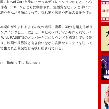
。Novel Core自身のトータルディレクションのもと、ハウ
、共同制作者・JUGEMとともに制作され、無機質なピアノと儚いボー
転調や歪んだ音像によって、揺れ動く感情や内面の葛藤を浮か
本楽曲が生まれるまでの制作過程に密着。30分を超えるボリ
eへのロングインタビューに加え、サビのメロディが形作られていく
WILL RABBITSのメンバーと共にサウンドを構築していく制
おり、映画の世界観と向き合いながら言葉やメロディを紡いで
程で生まれた葛藤なども映し出されている。
ehind The Scenes-』