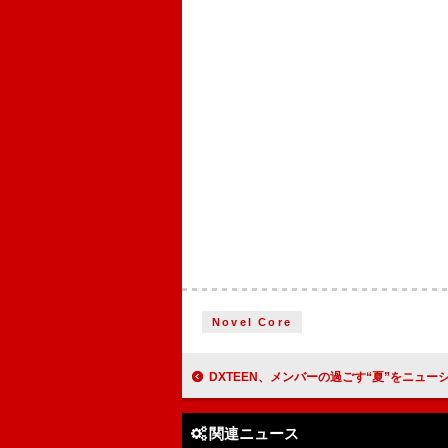
Novel Core
DXTEEN、メンバーの過ごす“夏”をニューシングル『Wanna』アート
関連ニュース