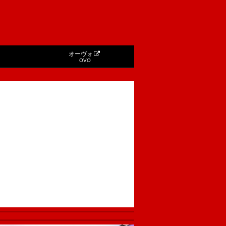
オーヴォ
OVO