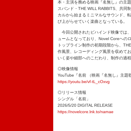
本・主演を務める映画『名無し』の主題歌
スバンド・THE WILL RABBITS
カルから始まるミニマルなサウンド、
び上がらせていく楽曲となっている。
今回公開されたビハインド映像では、
ュームとなっており、Novel Cor
トップライン制作の初期段階から、THE 
作風景、レコーディング風景を収めて
いく姿や細部へのこだわり、制作の過
◎映像情報
YouTube『名前 （映画『名無し』主題歌） -B
https://youtu.be/vf-tL_cOxvg
◎リリース情報
シングル「名前」
2026/5/20 DIGITAL RELEASE
https://novelcore.lnk.to/namae