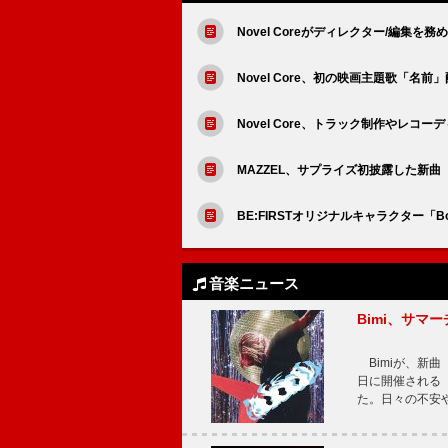
Novel Coreがディレクター/編
Novel Core、初の映画主題歌「名前
Novel Core、トラック制作やレコー
MAZZEL、サプライズ初披露した新曲「S
BE:FIRSTオリジナルキャラクター「B
音楽ニュース
Bimi、サマ
Bimiが、新曲「
日に開催される【Bi
た。日々の不安