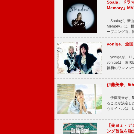
Soala、ド
Memory」M
Soalaが、新曲
Memory」は
ープニング曲。同
yonige、全国
yonigeが、11
yonigeは、東名
後初のワンマン
伊藤美来、5t
伊藤美来が、5t
ることが決定した
うタイトルは、レ
【先ヨミ・デジタル
ング首位を独