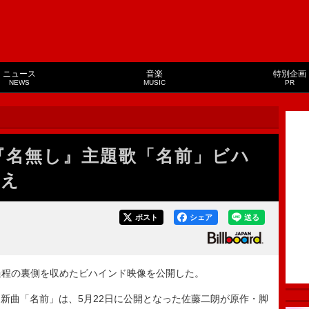
ニュース
音楽
特別企画
NEWS
MUSIC
PR
映画『名無し』主題歌「名前」ビハ
超え
ポスト
シェア
送る
制作過程の裏側を収めたビハインド映像を公開した。
た新曲「名前」は、5月22日に公開となった佐藤二朗が原作・脚