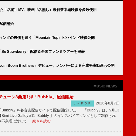
集を務めた「名前」MV、映画『名無し』未解禁本編映像を多数使用
」配信開始
ディングの裏側を追う「Mountain Top」ビハインド映像公開
o Strawberry」配信＆全国ファンミツアーを発表
oom Boom Brothers」デビュー、メンバーによる完成発表動画も公開
MUSIC NEWS
ーチューン3曲第1弾「Bubbly」配信開始
2026年8月7日
Ｊ－ＰＯＰ
Bubbly」を各音楽配信サイトで配信開始した。 「Bubbly」は、9月13
mi Live Galley #11 -Bubbly-】のインスパイアソングとして制作され
や不条理に対して …
続きを読む