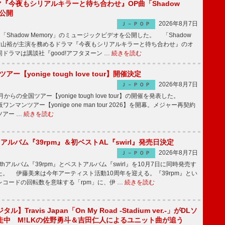
ラマ『今夜もシリアルキラーと待ち合わせ』OP曲「Shadow
V公開
2026年8月7日
Ｊ－ＰＯＰ
「Shadow Memory」のミュージックビデオを公開した。 「Shadow
、横山裕が主演を務めるドラマ『今夜もシリアルキラーと待ち合わせ』のオ
ドラマは講談社『good!アフタヌーン …
続きを読む
ツアー【yonige tough love tour】開催決定
2026年8月7日
Ｊ－ＰＯＰ
月からの全国ツアー【yonige tough love tour】の開催を発表した。
阪ワンマンツアー【yonige one man tour 2026】を開幕。メジャー再契約
ツアー …
続きを読む
hアルバム『39rpm』＆初ベストAL『swirl』発売日決定
2026年8月7日
Ｊ－ＰＯＰ
hアルバム『39rpm』とベストアルバム『swirl』を10月7日に同時発売す
。 伊藤美来は今年アーティスト活動10周年を迎える。『39rpm』とい
コードの回転数を意味する「rpm」に、伊 …
続きを読む
】Travis Japan「On My Road -Stadium ver.-」がDLソ
走中 M!LKの佐野勇斗＆吉田仁人によるユニット曲が追う