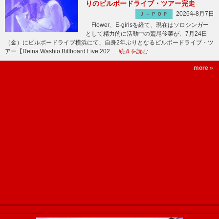
りのビルボードライブ・ツアー完走
2026年8月7日
Ｊ－ＰＯＰ
Flower、E-girlsを経て、現在はソロシンガー
として精力的に活動中の鷲尾伶菜が、7月24日
（金）にビルボードライブ横浜にて、自身2年ぶりとなるビルボードライブ・ツ
アー【Reina Washio Billboard Live 202 …
続きを読む
more »