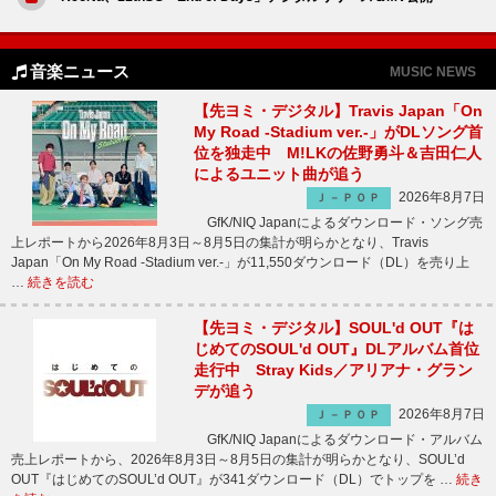
音楽ニュース
MUSIC NEWS
【先ヨミ・デジタル】Travis Japan「On
My Road -Stadium ver.-」がDLソング首
位を独走中 M!LKの佐野勇斗＆吉田仁人
によるユニット曲が追う
2026年8月7日
Ｊ－ＰＯＰ
GfK/NIQ Japanによるダウンロード・ソング売
上レポートから2026年8月3日～8月5日の集計が明らかとなり、Travis
Japan「On My Road -Stadium ver.-」が11,550ダウンロード（DL）を売り上
…
続きを読む
【先ヨミ・デジタル】SOUL'd OUT『は
じめてのSOUL'd OUT』DLアルバム首位
走行中 Stray Kids／アリアナ・グラン
デが追う
2026年8月7日
Ｊ－ＰＯＰ
GfK/NIQ Japanによるダウンロード・アルバム
売上レポートから、2026年8月3日～8月5日の集計が明らかとなり、SOUL’d
OUT『はじめてのSOUL’d OUT』が341ダウンロード（DL）でトップを …
続き