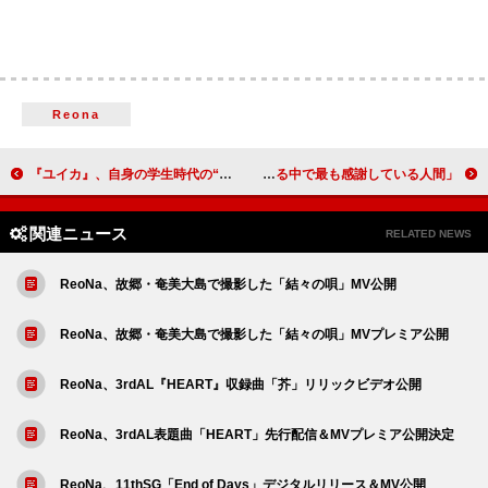
Reona
『ユイカ』、自身の学生時代の“リア友”も出演の新曲「青春は見えない」MV公開
アリアナ・グランデ、10曲目の米ビルボード“Hot 100”1位を獲得しファンに感謝「生きている中で最も感謝している人間」
関連ニュース
RELATED NEWS
ReoNa、故郷・奄美大島で撮影した「結々の唄」MV公開
ReoNa、故郷・奄美大島で撮影した「結々の唄」MVプレミア公開
ReoNa、3rdAL『HEART』収録曲「芥」リリックビデオ公開
ReoNa、3rdAL表題曲「HEART」先行配信＆MVプレミア公開決定
ReoNa、11thSG「End of Days」デジタルリリース＆MV公開