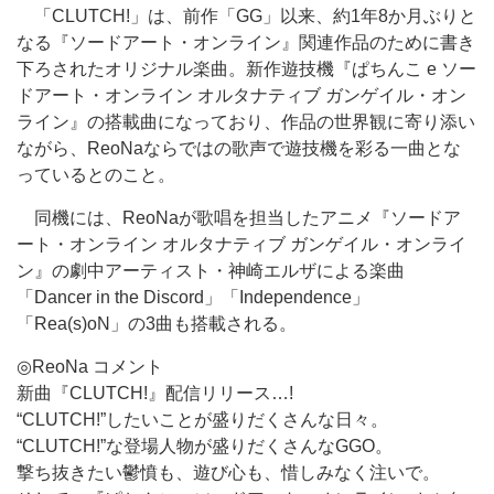
「CLUTCH!」は、前作「GG」以来、約1年8か月ぶりと
なる『ソードアート・オンライン』関連作品のために書き
下ろされたオリジナル楽曲。新作遊技機『ぱちんこ e ソー
ドアート・オンライン オルタナティブ ガンゲイル・オン
ライン』の搭載曲になっており、作品の世界観に寄り添い
ながら、ReoNaならではの歌声で遊技機を彩る一曲とな
っているとのこと。
同機には、ReoNaが歌唱を担当したアニメ『ソードア
ート・オンライン オルタナティブ ガンゲイル・オンライ
ン』の劇中アーティスト・神崎エルザによる楽曲
「Dancer in the Discord」「Independence」
「Rea(s)oN」の3曲も搭載される。
◎ReoNa コメント
新曲『CLUTCH!』配信リリース…!
“CLUTCH!”したいことが盛りだくさんな日々。
“CLUTCH!”な登場人物が盛りだくさんなGGO。
撃ち抜きたい鬱憤も、遊び心も、惜しみなく注いで。