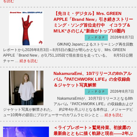
を読む
【先ヨミ・デジタル】Mrs. GREEN
APPLE「Brand New」引き続きストリー
ミング・ソング首位走行中 イコラブ＆
M!LK“さのじん”新曲がトップ10圏内
2026年8月7日
Ｊ－ＰＯＰ
GfK/NIQ Japanによるストリーミング再生回数
レポートから2026年8月3日～8月5日の集計が明らかとなり、Mrs. GREEN
APPLE「Brand New」が3,751,105回で現在首位を走っている。 8月5日公開
チャー …
続きを読む
NakamuraEmi、10/7リリースの8thアル
バム『PATCHWORK LIFE』の全収録曲
＆ジャケット写真解禁
2026年8月7日
Ｊ－ＰＯＰ
NakamuraEmiが、10月7日リリースとなる8th
アルバム『PATCHWORK LIFE』の収録曲および
ジャケット写真が解禁された。 約2年4か月ぶりとなる本作は、メジャーデビ
ュー10周年の節目にプロデューサーのカワムラヒロシとと …
続きを読む
＜ライブレポート＞鷲尾伶菜、初披露の
最新曲とともに描く軌跡と現在――2年ぶ