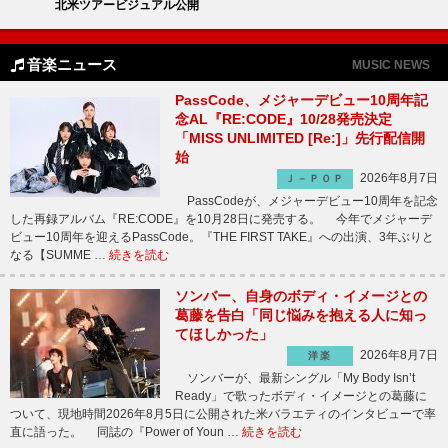
北米ツアービジュアル公開
音楽ニュース
MUSIC NEWS
PassCode、メジャーデビュー10周年記
念AL『RE:CODE』10/28発売決定
「MISS UNLIMITED [Re:]」先行配信開
始
2026年8月7日
Ｊ－ＰＯＰ
PassCodeが、メジャーデビュー10周年を記念
した再録アルバム『RE:CODE』を10月28日に発売する。 今年でメジャーデ
ビュー10周年を迎えるPassCode。『THE FIRST TAKE』への出演、3年ぶりと
なる【SUMME …
続きを読む
ソンバー、自身のボディ・イメージとの
葛藤を告白「同じ悩みを抱える人に知っ
てほしかった」
2026年8月7日
洋楽
ソンバーが、最新シングル「My Body Isn’t
Ready」で歌ったボディ・イメージとの葛藤に
ついて、現地時間2026年8月5日に公開された米バラエティのインタビューで率
直に語った。 同誌の『Power of Youn …
続きを読む