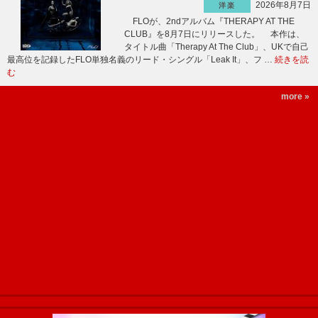
2026年8月7日
洋楽
FLOが、2ndアルバム『THERAPY AT THE
CLUB』を8月7日にリリースした。 本作は、
タイトル曲「Therapy At The Club」、UKで自己
最高位を記録したFLO単独名義のリード・シングル「Leak It」、フ …
続きを読
む
more »