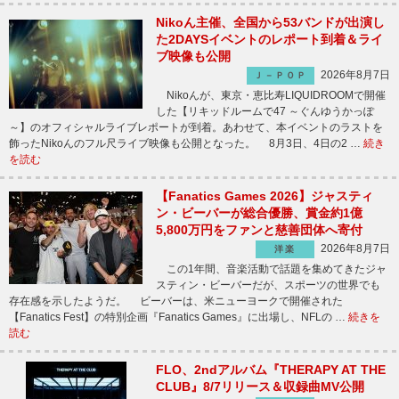
Nikoん主催、全国から53バンドが出演し
た2DAYSイベントのレポート到着＆ライ
ブ映像も公開
2026年8月7日
Ｊ－ＰＯＰ
Nikoんが、東京・恵比寿LIQUIDROOMで開催
した【リキッドルームで47 ～ぐんゆうかっぽ
～】のオフィシャルライブレポートが到着。あわせて、本イベントのラストを
飾ったNikoんのフル尺ライブ映像も公開となった。 8月3日、4日の2 …
続き
を読む
【Fanatics Games 2026】ジャスティ
ン・ビーバーが総合優勝、賞金約1億
5,800万円をファンと慈善団体へ寄付
2026年8月7日
洋楽
この1年間、音楽活動で話題を集めてきたジャ
スティン・ビーバーだが、スポーツの世界でも
存在感を示したようだ。 ビーバーは、米ニューヨークで開催された
【Fanatics Fest】の特別企画『Fanatics Games』に出場し、NFLの …
続きを
読む
FLO、2ndアルバム『THERAPY AT THE
CLUB』8/7リリース＆収録曲MV公開