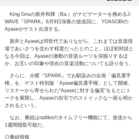
King Gnuの新井和輝（Ba.）がナビゲーターを務めるJ-
WAVE『SPARK』6月9日深夜の放送回に、YOASOBIの
Ayaseがゲスト出演する。
新井とAyaseは同世代でありながら、これまでは音楽現
場であいさつを交わす程度だったとのこと。ほぼ初対談と
なる今回は、Ayaseの激動の音楽ルーツを深掘りするほ
か、お互いの印象や現在の音楽活動についても語り合う。
さらに、火曜『SPARK』でお馴染みの企画「偏見選手
権」を、ゲスト特別版「Ayase偏見選手権」として開催。
リスナーから寄せられた“Ayaseに対する偏見”をもとにト
ークを展開し、Ayaseの自宅でのストイックな一面も明か
されるという。
なお、番組はradikoのタイムフリー機能にて、放送から
1週間聴取可能だ。
◎番組情報