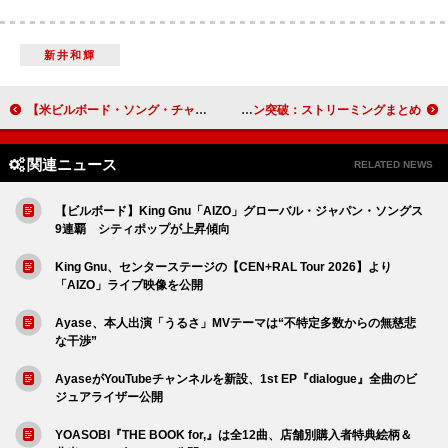
新井和輝
【米ビルボード・ソング・チャート】アリアナ・グランデ、「ヘイト・ザット・アイ・メイド・ユー・ラヴ・ミー」で通算10曲目の1位獲得
BTS／荒井由実／NewJeans／M!LKら、新たに27曲がマイルストーン突破：ストリーミングまとめ
関連ニュース
RELATED NEWS
【ビルボード】King Gnu「AIZO」グローバル・ジャパン・ソングス
9連覇 シティポップが上昇傾向
King Gnu、センターステージの【CEN+RAL Tour 2026】より
「AIZO」ライブ映像を公開
Ayase、本人出演「うるさ」MVテーマは“不特定多数からの無慈悲
な干渉”
AyaseがYouTubeチャンネルを新設、1st EP『dialogue』全曲のビ
ジュアライザー公開
YOASOBI『THE BOOK for,』は全12曲、店舗別購入者特典絵柄＆