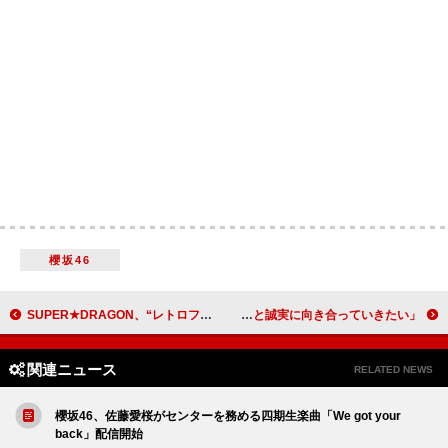
櫻坂46
SUPER★DRAGON、“レトロフューチャー”な「Call Me Asap」MVで過去＆未来へ
サカナクション「夜の踊り子」リリースから14年でストリーミング累計1億回突破 「これからも音楽と誠実に向き合っていきたい」
関連ニュース
RELATED NEWS
櫻坂46、佐藤愛桜がセンターを務める四期生楽曲「We got your
back」配信開始