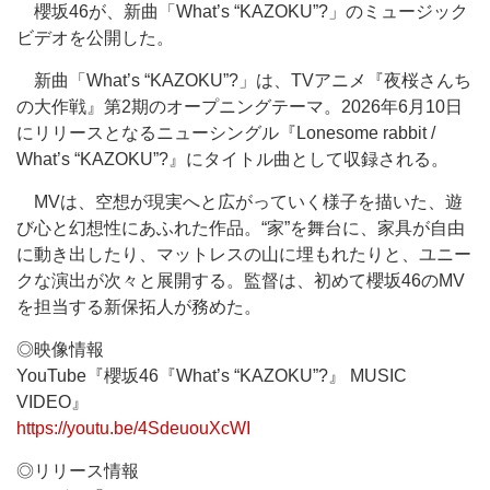
櫻坂46が、新曲「What’s “KAZOKU”?」のミュージック
ビデオを公開した。
新曲「What’s “KAZOKU”?」は、TVアニメ『夜桜さんち
の大作戦』第2期のオープニングテーマ。2026年6月10日
にリリースとなるニューシングル『Lonesome rabbit /
What’s “KAZOKU”?』にタイトル曲として収録される。
MVは、空想が現実へと広がっていく様子を描いた、遊
び心と幻想性にあふれた作品。“家”を舞台に、家具が自由
に動き出したり、マットレスの山に埋もれたりと、ユニー
クな演出が次々と展開する。監督は、初めて櫻坂46のMV
を担当する新保拓人が務めた。
◎映像情報
YouTube『櫻坂46『What’s “KAZOKU”?』 MUSIC
VIDEO』
https://youtu.be/4SdeuouXcWI
◎リリース情報