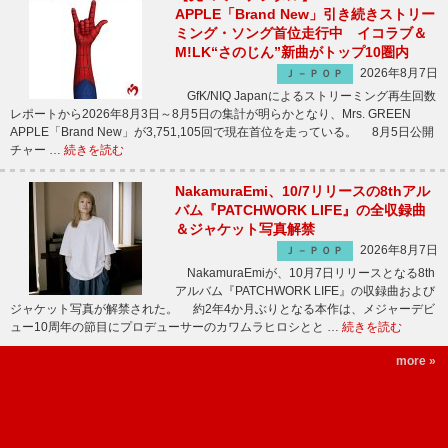
APPLE「Brand New」引き続きストリー
ミング・ソング首位走行中 イコラブ＆
M!LK“さのじん”新曲がトップ10圏内
2026年8月7日
Ｊ－ＰＯＰ
GfK/NIQ Japanによるストリーミング再生回数
レポートから2026年8月3日～8月5日の集計が明らかとなり、Mrs. GREEN
APPLE「Brand New」が3,751,105回で現在首位を走っている。 8月5日公開
チャー …
続きを読む
NakamuraEmi、10/7リリースの8thアル
バム『PATCHWORK LIFE』の全収録曲
＆ジャケット写真解禁
2026年8月7日
Ｊ－ＰＯＰ
NakamuraEmiが、10月7日リリースとなる8th
アルバム『PATCHWORK LIFE』の収録曲および
ジャケット写真が解禁された。 約2年4か月ぶりとなる本作は、メジャーデビ
ュー10周年の節目にプロデューサーのカワムラヒロシとと …
続きを読む
more »