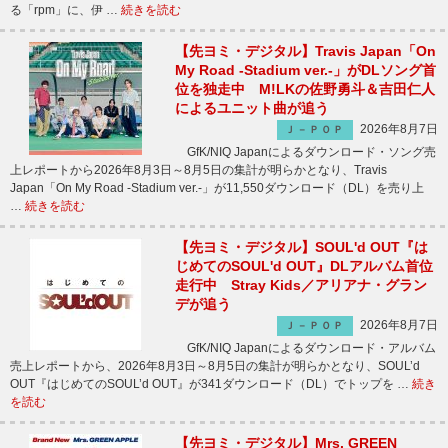
る「rpm」に、伊 …
続きを読む
【先ヨミ・デジタル】Travis Japan「On
My Road -Stadium ver.-」がDLソング首
位を独走中 M!LKの佐野勇斗＆吉田仁人
によるユニット曲が追う
2026年8月7日
Ｊ－ＰＯＰ
GfK/NIQ Japanによるダウンロード・ソング売
上レポートから2026年8月3日～8月5日の集計が明らかとなり、Travis
Japan「On My Road -Stadium ver.-」が11,550ダウンロード（DL）を売り上
…
続きを読む
【先ヨミ・デジタル】SOUL'd OUT『は
じめてのSOUL'd OUT』DLアルバム首位
走行中 Stray Kids／アリアナ・グラン
デが追う
2026年8月7日
Ｊ－ＰＯＰ
GfK/NIQ Japanによるダウンロード・アルバム
売上レポートから、2026年8月3日～8月5日の集計が明らかとなり、SOUL’d
OUT『はじめてのSOUL’d OUT』が341ダウンロード（DL）でトップを …
続き
を読む
【先ヨミ・デジタル】Mrs. GREEN