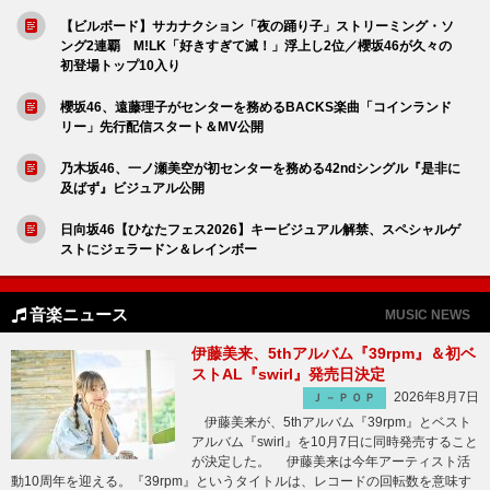
【ビルボード】サカナクション「夜の踊り子」ストリーミング・ソ
ング2連覇 M!LK「好きすぎて滅！」浮上し2位／櫻坂46が久々の
初登場トップ10入り
櫻坂46、遠藤理子がセンターを務めるBACKS楽曲「コインランド
リー」先行配信スタート＆MV公開
乃木坂46、一ノ瀬美空が初センターを務める42ndシングル『是非に
及ばず』ビジュアル公開
日向坂46【ひなたフェス2026】キービジュアル解禁、スペシャルゲ
ストにジェラードン＆レインボー
音楽ニュース
MUSIC NEWS
伊藤美来、5thアルバム『39rpm』＆初ベ
ストAL『swirl』発売日決定
2026年8月7日
Ｊ－ＰＯＰ
伊藤美来が、5thアルバム『39rpm』とベスト
アルバム『swirl』を10月7日に同時発売すること
が決定した。 伊藤美来は今年アーティスト活
動10周年を迎える。『39rpm』というタイトルは、レコードの回転数を意味す