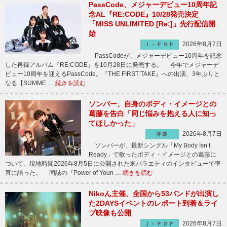
PassCode、メジャーデビュー10周年記
念AL『RE:CODE』10/28発売決定
「MISS UNLIMITED [Re:]」先行配信開
始
2026年8月7日
Ｊ－ＰＯＰ
PassCodeが、メジャーデビュー10周年を記念
した再録アルバム『RE:CODE』を10月28日に発売する。 今年でメジャーデ
ビュー10周年を迎えるPassCode。『THE FIRST TAKE』への出演、3年ぶりと
なる【SUMME …
続きを読む
ソンバー、自身のボディ・イメージとの
葛藤を告白「同じ悩みを抱える人に知っ
てほしかった」
2026年8月7日
洋楽
ソンバーが、最新シングル「My Body Isn’t
Ready」で歌ったボディ・イメージとの葛藤に
ついて、現地時間2026年8月5日に公開された米バラエティのインタビューで率
直に語った。 同誌の『Power of Youn …
続きを読む
Nikoん主催、全国から53バンドが出演し
た2DAYSイベントのレポート到着＆ライ
ブ映像も公開
2026年8月7日
Ｊ－ＰＯＰ