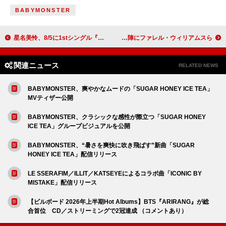
BABYMONSTER
星名美怜、8/5に1stシングル『ひかりあと』リリース決定
SEVENTEENの新ユニット・V8、1stミニアルバム『V8』制作陣にファレル・ウィリアムスら
関連ニュース
RELATED NEWS
BABYMONSTER、爽やかなムードの「SUGAR HONEY ICE TEA」
MVティザー公開
BABYMONSTER、クラシックな感性が際立つ「SUGAR HONEY
ICE TEA」グループビジュアルを公開
BABYMONSTER、“暑さを爽快に吹き飛ばす”新曲「SUGAR
HONEY ICE TEA」配信リリース
LE SSERAFIM／ILLIT／KATSEYEによるコラボ曲「ICONIC BY
MISTAKE」配信リリース
【ビルボード 2026年上半期Hot Albums】BTS『ARIRANG』が総
合首位 CD／ストリーミングで2冠達成 （コメントあり）