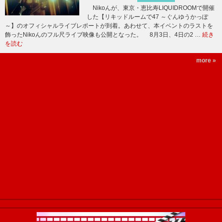
Nikoんが、東京・恵比寿LIQUIDROOMで開催
した【リキッドルームで47 ～ぐんゆうかっぽ
～】のオフィシャルライブレポートが到着。あわせて、本イベントのラストを
飾ったNikoんのフル尺ライブ映像も公開となった。 8月3日、4日の2 …
続き
を読む
more »