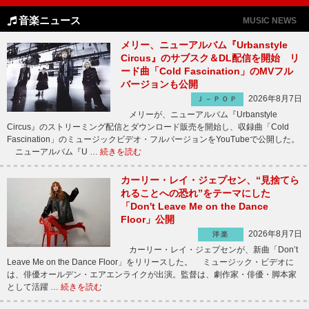
音楽ニュース
MUSIC NEWS
メリー、ニューアルバム『Urbanstyle
Circus』のサブスク＆DL配信を開始 リ
ード曲「Cold Fascination」のMVフル
バージョンも公開
2026年8月7日
Ｊ－ＰＯＰ
メリーが、ニューアルバム『Urbanstyle
Circus』のストリーミング配信とダウンロード販売を開始し、収録曲「Cold
Fascination」のミュージックビデオ・フルバージョンをYouTubeで公開した。
ニューアルバム『U …
続きを読む
カーリー・レイ・ジェプセン、“見捨てら
れることへの恐れ”をテーマにした
「Don't Leave Me on the Dance
Floor」公開
2026年8月7日
洋楽
カーリー・レイ・ジェプセンが、新曲「Don’t
Leave Me on the Dance Floor」をリリースした。 ミュージック・ビデオに
は、俳優オールデン・エアエンライクが出演。監督は、劇作家・俳優・脚本家
として活躍 …
続きを読む