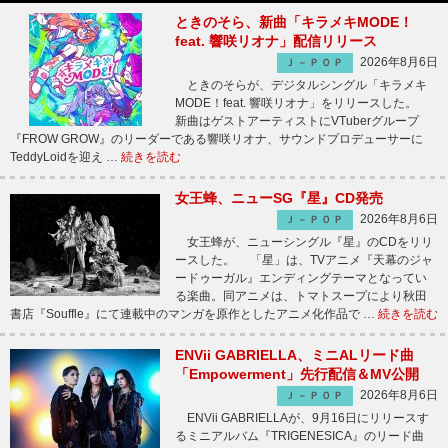
ときのそら、新曲「キラメキMODE！
feat. 響咲リオナ」配信リリース
2026年8月6日
Ｊ－ＰＯＰ
ときのそらが、デジタルシングル「キラメキ
MODE！feat. 響咲リオナ」をリリースした。
新曲はゲストアーティストにVTuberグループ
『FROW GROW』のリーダーである響咲リオナ、サウンドプロデューサーに
TeddyLoidを迎え …
続きを読む
女王蜂、ニューSG『星』CD発売
2026年8月6日
Ｊ－ＰＯＰ
女王蜂が、ニューシングル『星』のCDをリリ
ースした。 「星」は、TVアニメ『天幕のジャ
ードゥーガル』エンディングテーマとなってい
る楽曲。同アニメは、トマトスープにより秋田
書店『Souffle』にて連載中のマンガを原作としたアニメ化作品で …
続きを読む
ENVii GABRIELLA、ミニALリード曲
「Empowerment」先行配信＆MV公開
2026年8月6日
Ｊ－ＰＯＰ
ENVii GABRIELLAが、9月16日にリリースす
るミニアルバム『TRIGENESICA』のリード曲