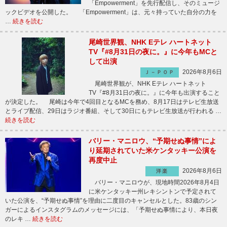
「Empowerment」を先行配信し、そのミュージ
ックビデオを公開した。 「Empowerment」は、元々持っていた自分の力を
…
続きを読む
尾崎世界観、NHK Eテレ ハートネット
TV『#8月31日の夜に。』に今年もMCと
して出演
2026年8月6日
Ｊ－ＰＯＰ
尾崎世界観が、NHK Eテレ ハートネット
TV『#8月31日の夜に。』に今年も出演すること
が決定した。 尾崎は今年で4回目となるMCを務め、8月17日はテレビ生放送
とライブ配信、29日はラジオ番組、そして30日にもテレビ生放送が行われる …
続きを読む
バリー・マニロウ、“予期せぬ事情”によ
り延期されていた米ケンタッキー公演を
再度中止
2026年8月6日
洋楽
バリー・マニロウが、現地時間2026年8月4日
に米ケンタッキー州レキシントンで予定されて
いた公演を、“予期せぬ事情”を理由に二度目のキャンセルとした。83歳のシン
ガーによるインスタグラムのメッセージには、「予期せぬ事情により、本日夜
のレキ …
続きを読む