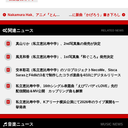
Nakamura Hak、アニメ『とんがり帽子のアトリエ』原作者イラストによるCD『ただ美しい呪い』全曲試聴映像を公開
Vaundy、夏の高校野球応援ソング／『熱闘甲子園』テーマソングに新曲「かげろう」書き下ろし
関連ニュース
RELATED NEWS
真山りか（私立恵比寿中学）、2nd写真集の発売が決定
風見和香（私立恵比寿中学）、1st写真集『和ぐころ』発売決定
安本彩花（私立恵比寿中学）のソロプロジェクトNecoMe、Sisca
SarasとF4dliの3名で制作したコラボ楽曲を4/10にデジタルリリース
私立恵比寿中学、16thシングル表題曲「えび▽バディLOVE」先行
配信開始＆MV公開 カップリング曲も解禁
私立恵比寿中学、Kアリーナ横浜公演にて2026年のライブ展開を一
挙発表
音楽ニュース
MUSIC NEWS