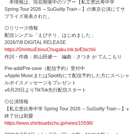
本情報は、現在開催中のツアー【私立恵比寿中学
Spring Tour 2026 ～SuGuilty Train～】の東京公演にてサ
プライズ発表された。
◎リリース情報
配信シングル「えびチリ、はじめました」
2026/7/8 DIGITAL RELEASE
https://ShiritsuEbisuChugaku.lnk.to/Ebichili
作詞・作曲：前山田健一 編曲：さつき が てんこもり
Pre-add/Pre-save（配信予約）受付中
※Apple MusicまたはSpotifyにて配信予約した方にスペシャ
ルボイスメッセージをプレゼント
※6月20日よりTikTok先行配信スタート
◎公演情報
【私立恵比寿中学 Spring Tour 2026 ～SuGuilty Train～】※
終了分は割愛
https://www.shiritsuebichu.jp/news/15596/