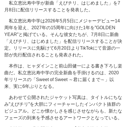
私立恵比寿中学が新曲「えびチリ、はじめました」を7
月8日に配信リリースすることを発表した。
私立恵比寿中学は2026年5月5日にメジャーデビュー14
周年を迎え、2027年の15周年に向けた1年を”GOLDEN
YEAR”と掲げている。そんな彼女たちが、7月8日に新曲
「えびチリ、はじめました」を配信リリースすることが決
定。リリースに先駆けて6月20日よりTikTokにて音源の一
部が先行配信されることも発表された。
本作は、ヒャダインこと前山田健一による書き下ろし楽
曲だ。私立恵比寿中学の完全新曲を手掛けるのは、2020
年リリースの「Sweet of Sweet ～君に届くまで～」以
来、実に6年ぶりとなる。
あわせて公開されたジャケット写真は、タイトルにちな
み”えびチリ”を大胆にフィーチャーしたインパクト抜群の
ビジュアル。どこか懐かしさを感じさせながらも、新たな
フェーズの到来を予感させるアートワークとなっている。