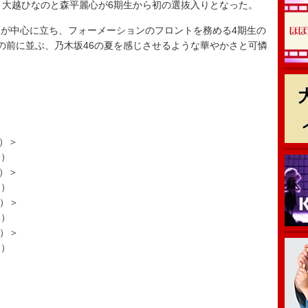
。大越ひなのと森平麗心が6期生から初の選抜入りとなった。
が中心に立ち、フォーメーションのフロントを務める4期生の
の前に並ぶ、乃木坂46の夏を感じさせるような華やかさと可憐
。
D）＞
.）
D）＞
.）
D）＞
.）
D）＞
.）