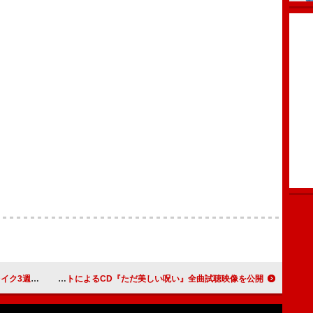
TOP10デビュー
Nakamura Hak、アニメ『とんがり帽子のアトリエ』原作者イラストによるCD『ただ美しい呪い』全曲試聴映像を公開