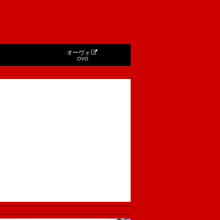
オーヴォ
OVO