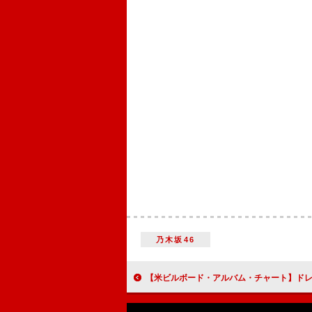
乃木坂46
【米ビルボード・アルバム・チャート】ドレイク3週連続首位、ポール・マッカートニー／aespaが