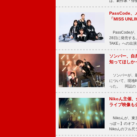
は、劇作家・俳
PassCode
「MISS UNL
PassCode
28日に発売する。
TAKE』への出
ソンバー、自
知ってほしか
ソンバーが、最新シ
について、現地時
った。 同誌の『Po
Nikoん主催
ライブ映像も
Nikoんが、東
っぽ～】のオフ
Nikoんのフル