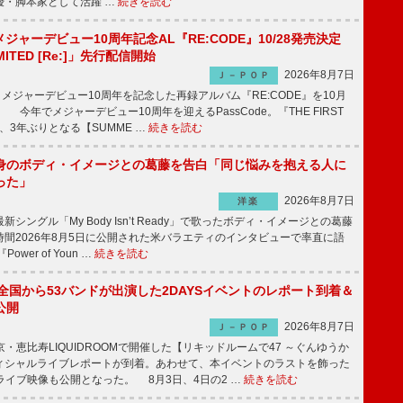
優・脚本家として活躍 …
続きを読む
、メジャーデビュー10周年記念AL『RE:CODE』10/28発売決定
IMITED [Re:]」先行配信開始
2026年8月7日
Ｊ－ＰＯＰ
が、メジャーデビュー10周年を記念した再録アルバム『RE:CODE』を10月
 今年でメジャーデビュー10周年を迎えるPassCode。『THE FIRST
演、3年ぶりとなる【SUMME …
続きを読む
身のボディ・イメージとの葛藤を告白「同じ悩みを抱える人に
った」
2026年8月7日
洋楽
ングル「My Body Isn’t Ready」で歌ったボディ・イメージとの葛藤
間2026年8月5日に公開された米バラエティのインタビューで率直に語
wer of Youn …
続きを読む
、全国から53バンドが出演した2DAYSイベントのレポート到着＆
公開
2026年8月7日
Ｊ－ＰＯＰ
京・恵比寿LIQUIDROOMで開催した【リキッドルームで47 ～ぐんゆうか
ィシャルライブレポートが到着。あわせて、本イベントのラストを飾った
尺ライブ映像も公開となった。 8月3日、4日の2 …
続きを読む