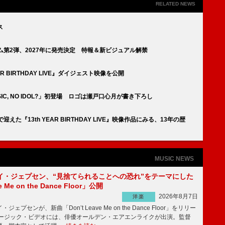
RELATED NEWS
ス
ム第2弾、2027年に発売決定 特報＆新ビジュアル解禁
R BIRTHDAY LIVE』ダイジェスト映像を公開
IC, NO IDOL?」初登場 ロゴは瀬戸口心月が書き下ろし
た『13th YEAR BIRTHDAY LIVE』映像作品にみる、13年の歴
MUSIC NEWS
イ・ジェプセン、“見捨てられることへの恐れ”をテーマにした
e Me on the Dance Floor」公開
2026年8月7日
洋楽
プセンが、新曲「Don’t Leave Me on the Dance Floor」をリリー
ージック・ビデオには、俳優オールデン・エアエンライクが出演。監督