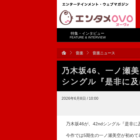
特集・インタビュー
FEATURE & INTERVIEW
音楽
音楽ニュース
乃木坂46、一ノ瀬美
シングル『是非に及
2026年6月8日 / 10:00
乃木坂46が、42ndシングル『是非
今作では5期生の一ノ瀬美空が初めて表