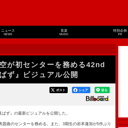
ニュース
音楽
特別企画
NEWS
MUSIC
PR
空が初センターを務める42nd
ばず』ビジュアル公開
ポスト
シェア
送る
に及ばず』の最新ビジュアルを公開した。
題曲のセンターを務める。また、3期生の岩本蓮加が5作ぶり