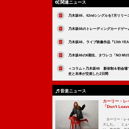
関連ニュース
乃木坂46、42ndシングルを7月リリー
乃木坂46のトレーディングカードゲー
乃木坂46、ライブ映像作品『13th YEA
乃木坂46の6期生、タワレコ「NO MUS
＜コラム＞乃木坂46 新体制＆初会場で迎え
史と未来が交差した2日間
音楽ニュース
カーリー・レ
「Don't Leav
カーリー・レイ・ジェ
スした。 ミュ