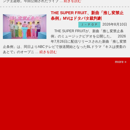
ング主題歌。今回公開されたライブ …
続きを読む
THE SUPER FRUIT、新曲「推し変禁止
条例」MVはドタバタ裁判劇
2026年8月10日
Ｊ－ＰＯＰ
THE SUPER FRUITが、新曲「推し変禁止条
例」のミュージックビデオを公開した。 2026
年7月26日に配信リリースされた新曲「推し変禁
止条例」は、同日よりABCテレビで放送開始となったBLドラマ『キスは捜査の
あとで』のオープニ …
続きを読む
more »