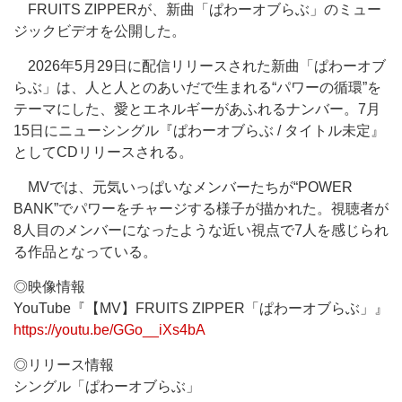
FRUITS ZIPPERが、新曲「ぱわーオブらぶ」のミュー
ジックビデオを公開した。
2026年5月29日に配信リリースされた新曲「ぱわーオブ
らぶ」は、人と人とのあいだで生まれる“パワーの循環”を
テーマにした、愛とエネルギーがあふれるナンバー。7月
15日にニューシングル『ぱわーオブらぶ / タイトル未定』
としてCDリリースされる。
MVでは、元気いっぱいなメンバーたちが“POWER
BANK”でパワーをチャージする様子が描かれた。視聴者が
8人目のメンバーになったような近い視点で7人を感じられ
る作品となっている。
◎映像情報
YouTube『【MV】FRUITS ZIPPER「ぱわーオブらぶ」』
https://youtu.be/GGo__iXs4bA
◎リリース情報
シングル「ぱわーオブらぶ」