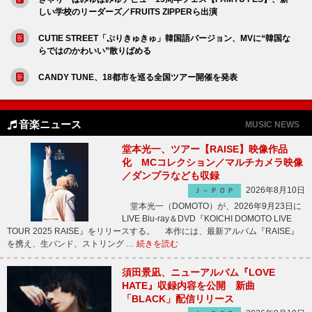
しい学校のリーダーズ／FRUITS ZIPPERら出演
CUTIE STREET「ぷりきゅきゅ」韓国語バージョン、MVに“韓国な
らではのかわいい”散りばめる
CANDY TUNE、18都市を巡る全国ツアー開催を発表
音楽ニュース
MUSIC NEWS
堂本光一、ツアー【RAISE】映像作品
化 MCコレクション／マルチカメラ映像
／ダンプラなども収録
2026年8月10日
Ｊ－ＰＯＰ
堂本光一（DOMOTO）が、2026年9月23日に
LIVE Blu-ray＆DVD『KOICHI DOMOTO LIVE
TOUR 2025 RAISE』をリリースする。 本作には、最新アルバム『RAISE』
を携え、生バンド、ストリング …
続きを読む
須田景凪、ニューアルバム『LOVE
HATE』収録内容を公開 新曲
「BLACK」配信リリース