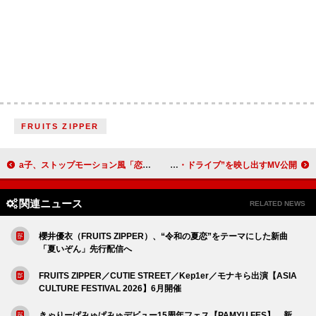
FRUITS ZIPPER
a子、ストップモーション風「恋は生まれた」MVで失恋の寂しさを表現
セブンス・ベガ、メンバーの“ワンナイト・ドライブ”を映し出すMV公開
関連ニュース
RELATED NEWS
櫻井優衣（FRUITS ZIPPER）、“令和の夏恋”をテーマにした新曲
「夏いぞん」先行配信へ
FRUITS ZIPPER／CUTIE STREET／Kep1er／モナキら出演【ASIA
CULTURE FESTIVAL 2026】6月開催
きゃりーぱみゅぱみゅデビュー15周年フェス【PAMYU FES】、新