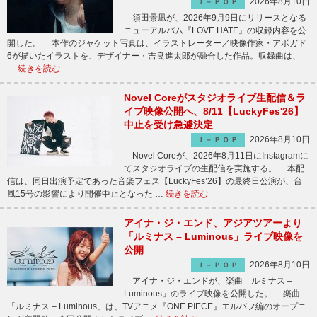
2026年8月10日
Ｊ－ＰＯＰ
須田景凪が、2026年9月9日にリリースとなる
ニューアルバム『LOVE HATE』の収録内容を公
開した。 本作のジャケット写真は、イラストレーター／映像作家・アボガド
6が描いたイラストを、デザイナー・吉良進太郎が融合した作品。収録曲は、
…
続きを読む
Novel Coreがスタジオライブ生配信＆ラ
イブ映像公開へ、8/11【LuckyFes'26】
中止を受け急遽決定
2026年8月10日
Ｊ－ＰＯＰ
Novel Coreが、2026年8月11日にInstagramに
てスタジオライブの生配信を実施する。 本配
信は、同日出演予定であった音楽フェス【LuckyFes’26】の最終日公演が、台
風15号の影響により開催中止となった …
続きを読む
アイナ・ジ・エンド、アジアツアーより
「ルミナス – Luminous」ライブ映像を
公開
2026年8月10日
Ｊ－ＰＯＰ
アイナ・ジ・エンドが、楽曲「ルミナス –
Luminous」のライブ映像を公開した。 楽曲
「ルミナス – Luminous」は、TVアニメ『ONE PIECE』エルバフ編のオープニ