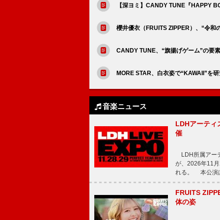
【深ヨミ】CANDY TUNE『HAPPY 
櫻井優衣（FRUITS ZIPPER）、
CANDY TUNE、“旗揚げゲーム”の
MORE STAR、白衣姿で“KAWAII”を
音楽ニュース
LDHアーティス
催
LDH所属アーティス
が、2026年1
れる。 本公演は
FRUITS ZI
体の姿