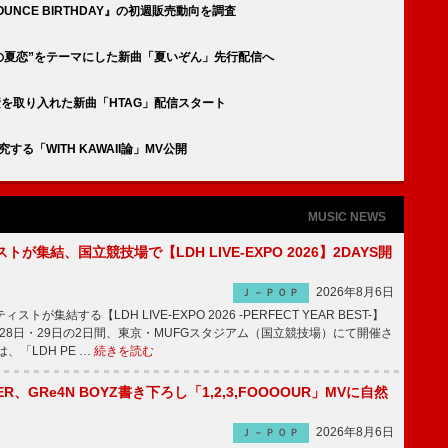
BOUNCE BIRTHDAY』の初週販売動向を調査
“令和の夏恋”をテーマにした新曲「夏いぞん」先行配信へ
要素を取り入れた新曲「HTAG」配信スタート
研究する「WITH KAWAII論」MV公開
MUSIC NEWS
トが集結、国立競技場で【LDH LIVE-EXPO 2026】2DAYS開
2026年8月6日
Ｊ－ＰＯＰ
トが集結する【LDH LIVE-EXPO 2026 -PERFECT YEAR BEST-】
1月28日・29日の2日間、東京・MUFGスタジアム（国立競技場）にて開催さ
、「LDH PE …
続きを読む
PPER、GRe4N BOYZ書き下ろし「1,2,3,FOOOOUR」MVに自然
2026年8月6日
Ｊ－ＰＯＰ