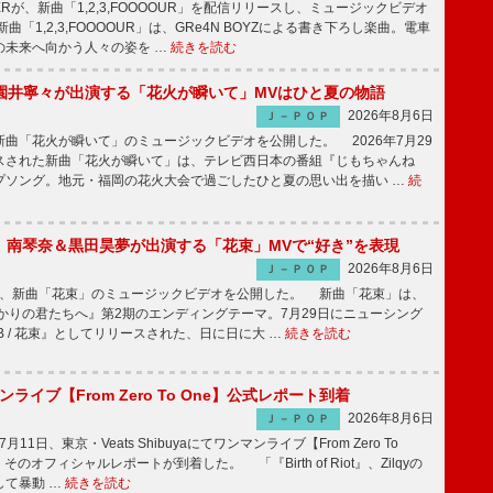
PPERが、新曲「1,2,3,FOOOOUR」を配信リリースし、ミュージックビデオ
「1,2,3,FOOOOUR」は、GRe4N BOYZによる書き下ろし楽曲。電車
の未来へ向かう人々の姿を …
続きを読む
園井寧々が出演する「花火が瞬いて」MVはひと夏の物語
2026年8月6日
Ｊ－ＰＯＰ
曲「花火が瞬いて」のミュージックビデオを公開した。 2026年7月29
スされた新曲「花火が瞬いて」は、テレビ西日本の番組『じもちゃんね
プソング。地元・福岡の花火大会で過ごしたひと夏の思い出を描い …
続
ake、南琴奈＆黒田昊夢が出演する「花束」MVで“好き”を表現
2026年8月6日
Ｊ－ＰＯＰ
keが、新曲「花束」のミュージックビデオを公開した。 新曲「花束」は、
かりの君たちへ』第2期のエンディングテーマ。7月29日にニューシング
LB / 花束』としてリリースされた、日に日に大 …
続きを読む
マンライブ【From Zero To One】公式レポート到着
2026年8月6日
Ｊ－ＰＯＰ
7月11日、東京・Veats Shibuyaにてワンマンライブ【From Zero To
そのオフィシャルレポートが到着した。 「『Birth of Riot』、Zilqyの
して暴動 …
続きを読む