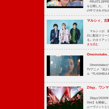
FRUITS ZI
を公開した。 新曲
の中でそれぞれ
マルシィ、古
マルシィが、新
日に配信リリー
る』のタイアッ
きを読む
Omoinot
Omoinota
TVアニメ『花ざ
ル『FLASHBU
Zilqy、ワン
Zilqyが2026年
One】を開催し、
ムーヴメントと