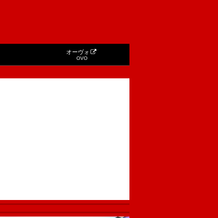
オーヴォ
OVO