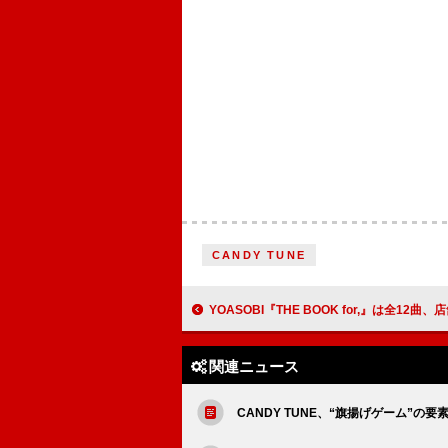
CANDY TUNE
YOASOBI『THE BOOK for,』は全12曲、店舗別購入者特典絵柄＆北米ツ
関連ニュース
CANDY TUNE、“旗揚げゲーム”の