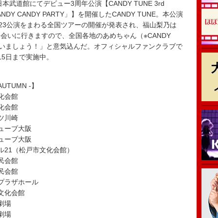
武道館にてデビュー3周年公演【CANDY TUNE 3rd
Y CANDY CANDY PARTY」】を開催したCANDY TUNE。本公演
市23公演をまわる全国ツアーの開催が発表され、福山梨乃は
会いに行きますので、全国各地のあめちゃん（※CANDY
会いましょう！」と意気込んだ。オフィシャルファンクラブで
15日まで実施中。
 AUTUMN -】
文化会館
文化会館
ッツ川崎
キューブ大阪
キューブ大阪
ール21（松戸市文化会館）
市民会館
市民会館
ンプラザホール
市文化会館
劇場
劇場