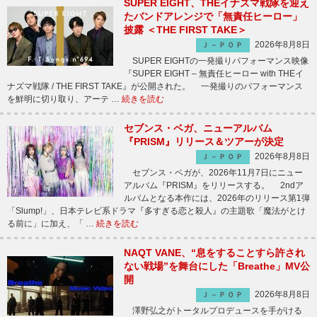
SUPER EIGHT、THEイナズマ戦隊を迎え
たバンドアレンジで「無責任ヒーロー」
披露 ＜THE FIRST TAKE＞
2026年8月8日
Ｊ－ＰＯＰ
SUPER EIGHTの一発撮りパフォーマンス映像
『SUPER EIGHT – 無責任ヒーロー with THEイ
ナズマ戦隊 / THE FIRST TAKE』が公開された。 一発撮りのパフォーマンス
を鮮明に切り取り、アーテ …
続きを読む
セブンス・ベガ、ニューアルバム
『PRISM』リリース＆ツアーが決定
2026年8月8日
Ｊ－ＰＯＰ
セブンス・ベガが、2026年11月7日にニュー
アルバム『PRISM』をリリースする。 2ndア
ルバムとなる本作には、2026年のリリース第1弾
「Slump!」、日本テレビ系ドラマ『多すぎる恋と殺人』の主題歌「魔法がとけ
る前に」に加え、「 …
続きを読む
NAQT VANE、“息をすることすら許され
ない戦場”を舞台にした「Breathe」MV公
開
2026年8月8日
Ｊ－ＰＯＰ
澤野弘之がトータルプロデュースを手がける