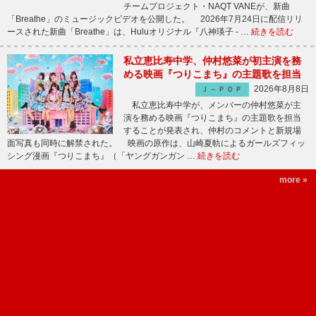
チームプロジェクト・NAQT VANEが、新曲
「Breathe」のミュージックビデオを公開した。 2026年7月24日に配信リリ
ースされた新曲「Breathe」は、Huluオリジナル『八神瑛子 - …
続きを読む
私立恵比寿中学、仲村悠菜が初主演を務
める映画『つりこまち』の主題歌を担当
2026年8月8日
Ｊ－ＰＯＰ
私立恵比寿中学が、メンバーの仲村悠菜が主
演を務める映画『つりこまち』の主題歌を担当
することが発表され、仲村のコメントと新規場
面写真も同時に解禁された。 映画の原作は、山崎夏軌によるガールズフィッ
シング漫画『つりこまち』（「ヤングガンガン …
続きを読む
more »