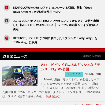
STARGLOWの本格的なアクションシーンも収録、新曲「Good
Boys Anthem」MV監督は品川ヒロシ
あいみょん／HY／BE:FIRST／マカえん／レミオロメンら9組が出演
した【MEET THE WORLD BEAT】ライブレポ到着＆ライブ音源OA
決定
BE:FIRST、RYUHEIが作詞に参加したラブソング「Why, Why」を
『Missing』に収録
音楽ニュース
MUSIC NEWS
Ado、ビビッドでエネルギッシュな「モ
ンストロ」MV公開
2026年8月8日
Ｊ－ＰＯＰ
Adoが、新曲「モンストロ」を配信リリース
し、ミュージックビデオを公開した。 新曲
「モンストロ」は、2026年8月7日に公開となっ
た実写映画『ブルーロック』の主題歌。タイトル「モンストロ」（Monstruo）
は、スペイン語で「怪物」の意 …
続きを読む