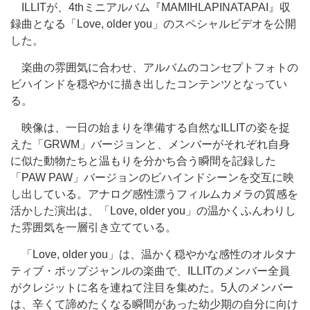
ILLITが、4thミニアルバム『MAMIHLAPINATAPAI』収
録曲となる「Love, older you」のスペシャルビデオを公開
した。
楽曲の雰囲気に合わせ、アルバムのコンセプトフォトの
ビハインドを穏やかに描き出したコンテンツとなってい
る。
映像は、一日の始まりを準備する自然なILLITの姿を捉
えた「GRWM」バージョンと、メンバーがそれぞれ自身
に似た動物たちと温もりを分かち合う瞬間を記録した
「PAW PAW」バージョンのビハインドシーンを交互に映
し出している。アナログ感性漂うフィルムカメラの質感を
活かした演出は、「Love, older you」の温かくふんわりし
た雰囲気を一層引き立てている。
「Love, older you」は、温かく穏やかな感性のオルタナ
ティブ・ポップジャンルの楽曲で、ILLITのメンバー全員
がクレジットに名を連ねて注目を集めた。5人のメンバー
は、辛くて諦めたくなる瞬間があった幼少期の自分に向け