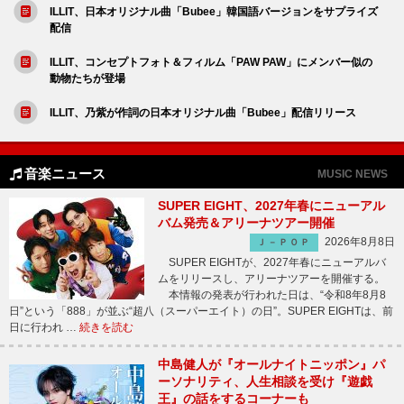
ILLIT、日本オリジナル曲「Bubee」韓国語バージョンをサプライズ
配信
ILLIT、コンセプトフォト＆フィルム「PAW PAW」にメンバー似の
動物たちが登場
ILLIT、乃紫が作詞の日本オリジナル曲「Bubee」配信リリース
音楽ニュース
MUSIC NEWS
SUPER EIGHT、2027年春にニューアル
バム発売＆アリーナツアー開催
2026年8月8日
Ｊ－ＰＯＰ
SUPER EIGHTが、2027年春にニューアルバ
ムをリリースし、アリーナツアーを開催する。
本情報の発表が行われた日は、“令和8年8月8
日”という「888」が並ぶ“超八（スーパーエイト）の日”。SUPER EIGHTは、前
日に行われ …
続きを読む
中島健人が『オールナイトニッポン』パ
ーソナリティ、人生相談を受け『遊戯
王』の話をするコーナーも