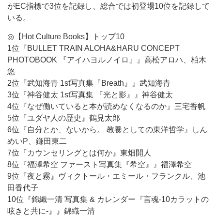
がEC指標で3位を記録し、総合では初登場10位を記録して
いる。
◎【Hot Culture Books】トップ10
1位『BULLET TRAIN ALOHA&HARU CONCEPT
PHOTOBOOK 『アイハヨルノイロ』』高松アロハ、柏木
悠
2位『武知海青 1st写真集『Breath』』武知海青
3位『神谷健太 1st写真集 『光と影』』神谷健太
4位『なぜ働いていると本が読めなくなるのか』三宅香帆
5位『ユダヤ人の歴史』鶴見太郎
6位『自分とか、ないから。 教養としての東洋哲学』しん
めいP、鎌田東二
7位『カウンセリングとは何か』東畑開人
8位『福澤希空 ファースト写真集『希空』』福澤希空
9位『夜と霧』ヴィクトール・エミール・フランクル、池
田香代子
10位『錦織一清 写真集 & カレンダー『言魂-10カラットの
呟きと共に-』』錦織一清