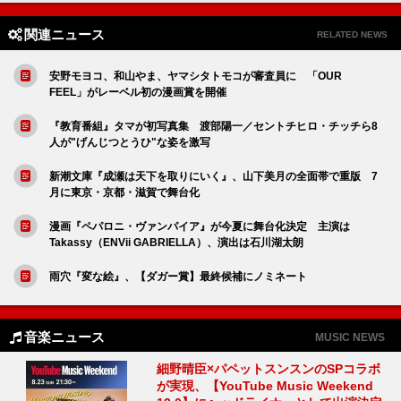
関連ニュース
RELATED NEWS
安野モヨコ、和山やま、ヤマシタトモコが審査員に 「OUR
FEEL」がレーベル初の漫画賞を開催
『教育番組』タマが初写真集 渡部陽一／セントチヒロ・チッチら8
人が"げんじつとうひ"な姿を激写
新潮文庫『成瀬は天下を取りにいく』、山下美月の全面帯で重版 7
月に東京・京都・滋賀で舞台化
漫画『ペパロニ・ヴァンパイア』が今夏に舞台化決定 主演は
Takassy（ENVii GABRIELLA）、演出は石川湖太朗
雨穴『変な絵』、【ダガー賞】最終候補にノミネート
音楽ニュース
MUSIC NEWS
細野晴臣×パペットスンスンのSPコラボ
が実現、【YouTube Music Weekend