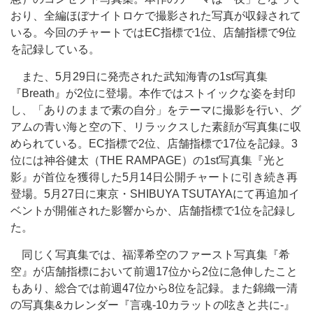
おり、全編ほぼナイトロケで撮影された写真が収録されて
いる。今回のチャートではEC指標で1位、店舗指標で9位
を記録している。
また、5月29日に発売された武知海青の1st写真集
『Breath』が2位に登場。本作ではストイックな姿を封印
し、「ありのままで素の自分」をテーマに撮影を行い、グ
アムの青い海と空の下、リラックスした素顔が写真集に収
められている。EC指標で2位、店舗指標で17位を記録。3
位には神谷健太（THE RAMPAGE）の1st写真集『光と
影』が首位を獲得した5月14日公開チャートに引き続き再
登場。5月27日に東京・SHIBUYA TSUTAYAにて再追加イ
ベントが開催された影響からか、店舗指標で1位を記録し
た。
同じく写真集では、福澤希空のファースト写真集『希
空』が店舗指標において前週17位から2位に急伸したこと
もあり、総合では前週47位から8位を記録。また錦織一清
の写真集&カレンダー『言魂-10カラットの呟きと共に-』