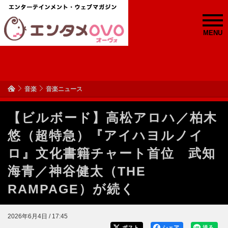
MENU
音楽
音楽ニュース
【ビルボード】高松アロハ／柏木
悠（超特急）『アイハヨルノイ
ロ』文化書籍チャート首位 武知
海青／神谷健太（THE
RAMPAGE）が続く
2026年6月4日 / 17:45
ポスト
シェア
送る