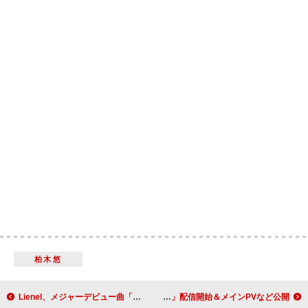
柏木悠
Lienel、メジャーデビュー曲「メロ・コレクション」MVで“メロい男”を目指す
家入レオ、2026年7月期アニメ『メビウス・ダスト』OPテーマ「メビウス」配信開始＆メインPVなど公開