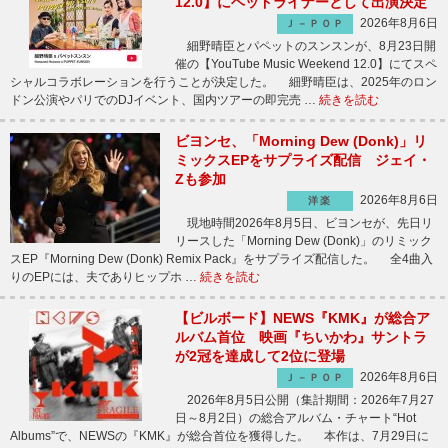
12.0】にヘッドライナーとして出演決定
2026年8月6日
Ｊ－ＰＯＰ
細野晴臣とパペットのスンスンが、8月23日開
催の【YouTube Music Weekend 12.0】にてスペ
シャルコラボレーションを行うことが決定した。 細野晴臣は、2025年のロン
ドン公演やパリでのDJイベント、国内ツアーの即完売 …
続きを読む
ビヨンセ、「Morning Dew (Donk)」リ
ミックスEPをサプライズ配信 ジェイ・
Zも参加
2026年8月6日
洋楽
現地時間2026年8月5日、ビヨンセが、先日リ
リースした「Morning Dew (Donk)」のリミック
スEP『Morning Dew (Donk) Remix Pack』をサプライズ配信した。 全4曲入
りのEPには、夫でありヒップホ …
続きを読む
【ビルボード】NEWS『KMK』が総合ア
ルバム首位 映画『ちいかわ』サントラ
が2冠を達成して2位に登場
2026年8月6日
Ｊ－ＰＯＰ
2026年8月5日公開（集計期間：2026年7月27
日～8月2日）の総合アルバム・チャート“Hot
Albums”で、NEWSの『KMK』が総合首位を獲得した。 本作は、7月29日に