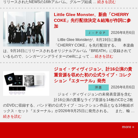
リリースされたNEWSの16thアルバム。グループ結成 …
続きを読む
Little Glee Monster、新曲「CHERRY
COKE」先行配信決定＆結海が作詞に参
加
2026年8月6日
Ｊ－ＰＯＰ
Little Glee Monsterが、8月19日に新曲
「CHERRY COKE」を先行配信する。 本楽曲
は、9月16日にリリースされるオリジナルアルバム『BREATH』に収録されて
いるもので、シンガーソングライターのeillによって …
続きを読む
ジョイ・ディヴィジョン、計16公演の貴
重音源を収めた初の公式ライブ・コレク
ション『エターナル』発売
2026年8月6日
洋楽
ジョイ・ディヴィジョンの未発表音源を含む
計16公演の貴重なライブ音源を14枚のCDと2枚
のDVDに収録する、バンド初の公式ライブ・コレクション作品となる16枚組ボ
ックス・セット『エターナル』が2026年9月25日に発売される。 また、輸 …
続きを読む
more »