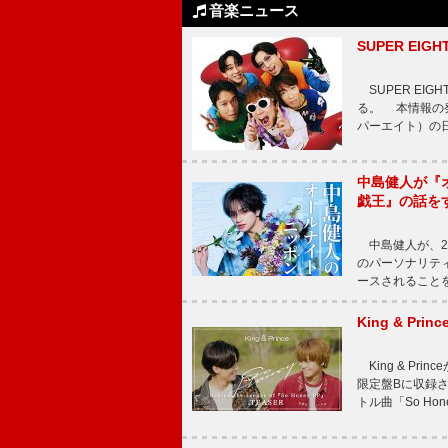
音楽ニュース
SUPER E
SUPER EI
る。 本情報の発
パーエイト）の日”
中島健人が『
戯王』の話を
中島健人が、2
のパーソナリティを
ースされることを
King & P
King & Pri
限定盤Bに収録
トル曲「So Ho