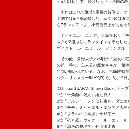
～5月31日）で、綾辻行人『十角館の
本作はこれで通算9度目の首位に。サブ
上別では5位を記録した。続く2位はダ
ら7ランクアップ。小売店売上が前週比11
ミヒャエル・エンデ／大島かおり『モモ
スクが2週ぶりにランクインを果たした
ヴィクトール・エミール・フランクル
その他、角野栄子／林明子『魔女の宅急
の第一巻で、主人公の魔女キキが、相棒
年間が描かれている。なお、宮﨑駿監督
ジタルリマスターIMAX(R)で、6月1
◎Billboard JAPAN Showa Books トップ
1位『十角館の殺人』綾辻行人
2位『アルジャーノンに花束を』ダニエ
3位『モモ』ミヒャエル・エンデ／大島
4位『プラハの古本屋』千野栄一
5位『夜と霧』ヴィクトール・エミール
6位『思考の整理学』外山滋比古