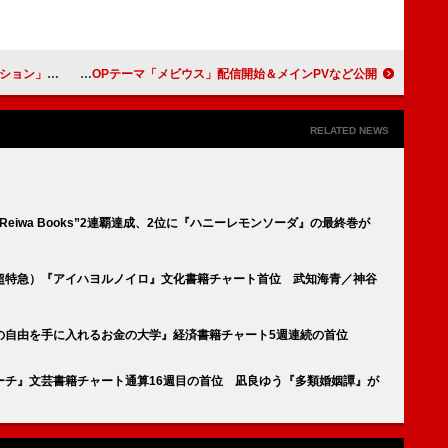
い男”を目指す
家入レオ、2026年7月期アニメ『メビウス・ダスト』OPテーマ「メビウス」配信開始＆メインPVなど公開
RELATED NEWS
eiwa Books”2連覇達成、2位に『ハニーレモンソーダ』の最終巻が
超特急）『アイハヨルノイロ』文化書籍チャート首位 武知海青／神谷
の自由を手に入れるお金の大学』経済書籍チャート5週連続の首位
ーチ』文芸書籍チャート通算16週目の首位 凪良ゆう『多類婚姻譚』が