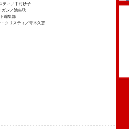
スティ／中村妙子
ーガン／池央耿
ット編集部
サ・クリスティ／青木久恵