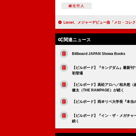
綾辻行人
Lienel、メジャーデビュー曲「メロ・コレクション」MVで“メロ
関連ニュース
Billboard JAPAN Showa Books
【ビルボード】『キングダム』最新刊“R
初登場
【ビルボード】高松アロハ／柏木悠（
健太（THE RAMPAGE）が続く
【ビルボード】両＠リベ大学長『本当
【ビルボード】『イン・ザ・メガチャ
続く