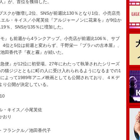
殺人』が、首位を獲得した。
スクが微増し2位、SNSが前週比130％となり1位、小売店売
ニエル・キイス／小尾芙佐『アルジャーノンに花束を』が9位か
9％、SNSが135％に増加した。
』も前週から4ランクアップ。小売店が前週比106％、サブ
。4位と5位は前週と変わらず、千野栄一『プラハの古本屋』、
／池田香代子『夜と霧』が続いた。
便』が12位に初登場。27年にわたって執筆されたシリーズ
の猫ジジとともに町の人に受け入れられるようになるまでの1
によって1989年アニメ映画としても公開されており、４Ｋデ
9日より公開が決定している。
10
ル・キイス／小尾芙佐
かおり
・フランクル／池田香代子