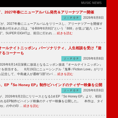
MUSIC NEWS
IGHT、2027年春にニューアルバム発売＆アリーナツアー開催
2026年8月8日
Ｊ－ＰＯＰ
GHTが、2027年春にニューアルバムをリリースし、アリーナツアーを開催す
表が行われた日は、“令和8年8月8日”という「888」が並ぶ“超八（スー
。SUPER EIGHTは、前日に行われ …
続きを読む
オールナイトニッポン』パーソナリティ、人生相談を受け『遊
するコーナーも
2026年8月8日
Ｊ－ＰＯＰ
026年8月14日深夜に放送となるニッポン放送『オールナイトニッポン』
担当する。 8月19日にニューシングル『鬼事 / Fiction Love』がリリ
記念して、中島健人が通称“1部”のパ …
続きを読む
rince、EP『So Honey EP』制作ビハインドのティザー映像を公開
2026年8月8日
Ｊ－ＰＯＰ
nceが、2026年9月2日にリリースとなる1st EP『So Honey EP』より、初回
されるEP制作ビハインド映像のティザー映像を公開した。 本作は、タイ
ney」の中の印 …
続きを読む