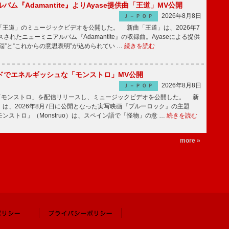
バム『Adamantite』よりAyase提供曲「王道」MV公開
2026年8月8日
Ｊ－ＰＯＰ
王道」のミュージックビデオを公開した。 新曲「王道」は、2026年7
されたニューミニアルバム『Adamantite』の収録曲。Ayaseによる提供
悩”と“これからの意思表明”が込められてい …
続きを読む
ッドでエネルギッシュな「モンストロ」MV公開
2026年8月8日
Ｊ－ＰＯＰ
「モンストロ」を配信リリースし、ミュージックビデオを公開した。 新
は、2026年8月7日に公開となった実写映画『ブルーロック』の主題
ンストロ」（Monstruo）は、スペイン語で「怪物」の意 …
続きを読む
more »