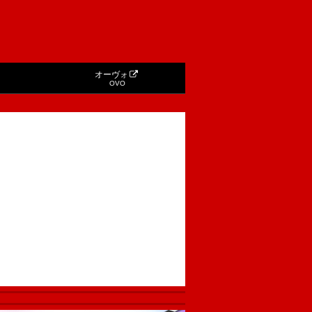
オーヴォ
OVO