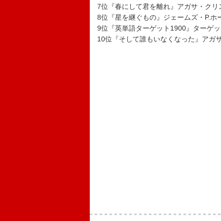
7位『春にして君を離れ』アガサ・クリ
8位『星を継ぐもの』ジェームズ・P.ホ
9位『英単語ターゲット1900』ターゲ
10位『そして誰もいなくなった』アガ