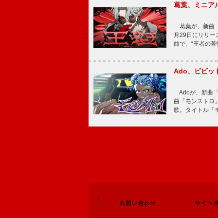
葛葉、ミニアル
葛葉が、新曲「
月29日にリリース
曲で、“王者の苦
Ado、ビビ
Adoが、新曲
曲「モンストロ」
歌。タイトル「モ