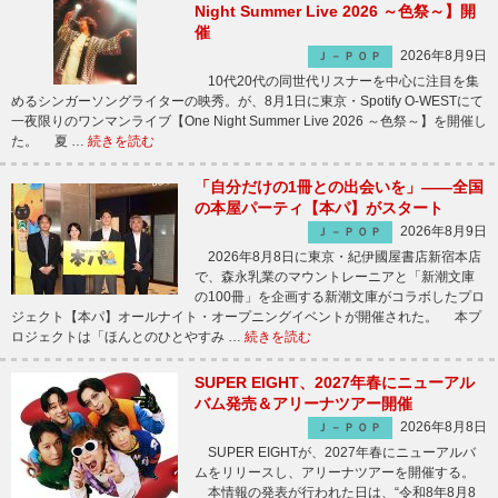
Night Summer Live 2026 ～色祭～】開
催
2026年8月9日
Ｊ－ＰＯＰ
10代20代の同世代リスナーを中心に注目を集
めるシンガーソングライターの映秀。が、8月1日に東京・Spotify O-WESTにて
一夜限りのワンマンライブ【One Night Summer Live 2026 ～色祭～】を開催し
た。 夏 …
続きを読む
「自分だけの1冊との出会いを」――全国
の本屋パーティ【本パ】がスタート
2026年8月9日
Ｊ－ＰＯＰ
2026年8月8日に東京・紀伊國屋書店新宿本店
で、森永乳業のマウントレーニアと「新潮文庫
の100冊」を企画する新潮文庫がコラボしたプロ
ジェクト【本パ】オールナイト・オープニングイベントが開催された。 本プ
ロジェクトは「ほんとのひとやすみ …
続きを読む
SUPER EIGHT、2027年春にニューアル
バム発売＆アリーナツアー開催
2026年8月8日
Ｊ－ＰＯＰ
SUPER EIGHTが、2027年春にニューアルバ
ムをリリースし、アリーナツアーを開催する。
本情報の発表が行われた日は、“令和8年8月8