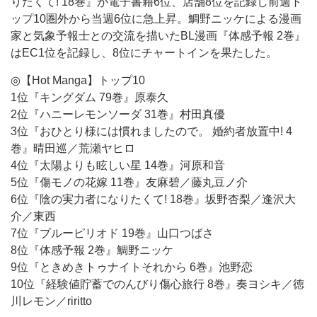
りたくて! 18巻』が電子書籍6位、店舗8位を記録し前週ト
ップ10圏外から当週6位に急上昇。鯛野ニッケによる漫画
家と気象予報士との交流を描いたBL漫画『体感予報 2巻』
はEC1位を記録し、8位にチャートインを果たした。
◎【Hot Manga】トップ10
1位『キングダム 79巻』原泰久
2位『ハニーレモンソーダ 31巻』村田真優
3位『おひとり様には慣れましたので。 婚約者放置中! 4
巻』晴田巡／荒瀬ヤヒロ
4位『太陽よりも眩しい星 14巻』河原和音
5位『傷モノの花嫁 11巻』友麻碧／藤丸豆ノ介
6位『陰の実力者になりたくて! 18巻』坂野杏梨／逢沢大
介／東西
7位『ブルーピリオド 19巻』山口つばさ
8位『体感予報 2巻』鯛野ニッケ
9位『ときめきトゥナイトそれから 6巻』池野恋
10位『経験値貯蓄でのんびり傷心旅行 8巻』奏ヨシキ／徳
川レモン／riritto