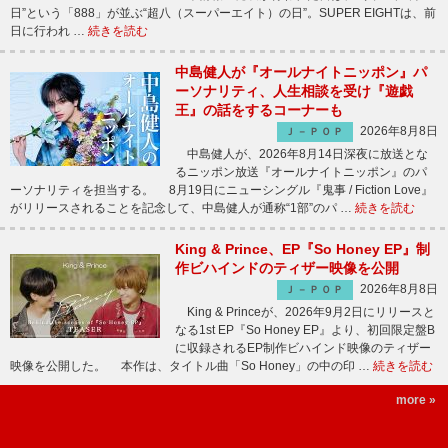
日”という「888」が並ぶ“超八（スーパーエイト）の日”。SUPER EIGHTは、前
日に行われ …
続きを読む
中島健人が『オールナイトニッポン』パ
ーソナリティ、人生相談を受け『遊戯
王』の話をするコーナーも
2026年8月8日
Ｊ－ＰＯＰ
中島健人が、2026年8月14日深夜に放送とな
るニッポン放送『オールナイトニッポン』のパ
ーソナリティを担当する。 8月19日にニューシングル『鬼事 / Fiction Love』
がリリースされることを記念して、中島健人が通称“1部”のパ …
続きを読む
King & Prince、EP『So Honey EP』制
作ビハインドのティザー映像を公開
2026年8月8日
Ｊ－ＰＯＰ
King & Princeが、2026年9月2日にリリースと
なる1st EP『So Honey EP』より、初回限定盤B
に収録されるEP制作ビハインド映像のティザー
映像を公開した。 本作は、タイトル曲「So Honey」の中の印 …
続きを読む
more »