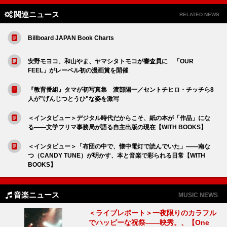
関連ニュース
RELATED NEWS
Billboard JAPAN Book Charts
安野モヨコ、和山やま、ヤマシタトモコが審査員に 「OUR
FEEL」がレーベル初の漫画賞を開催
『教育番組』タマが初写真集 渡部陽一／セントチヒロ・チッチら8
人が"げんじつとうひ"な姿を激写
＜インタビュー＞デジタル時代だからこそ、紙の本が「作品」にな
る――文学フリマ事務局が語る自主出版の現在【WITH BOOKS】
＜インタビュー＞「布団の中で、懐中電灯で読んでいた」――南な
つ（CANDY TUNE）が明かす、本と音楽で彩られる日常【WITH
BOOKS】
音楽ニュース
MUSIC NEWS
＜ライブレポート＞一夜限りのカラフル
でハッピーな祝祭――映秀。、【One