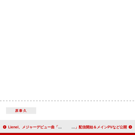
原泰久
Lienel、メジャーデビュー曲「メロ・コレクション」MVで“メロい男”を目指す
家入レオ、2026年7月期アニメ『メビウス・ダスト』OPテーマ「メビウス」配信開始＆メインPVなど公開