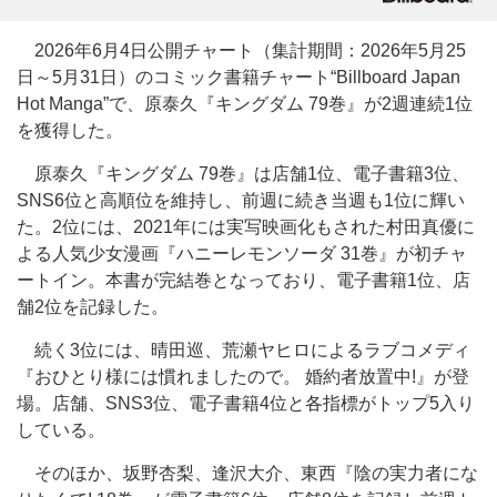
2026年6月4日公開チャート（集計期間：2026年5月25
日～5月31日）のコミック書籍チャート“Billboard Japan
Hot Manga”で、原泰久『キングダム 79巻』が2週連続1位
を獲得した。
原泰久『キングダム 79巻』は店舗1位、電子書籍3位、
SNS6位と高順位を維持し、前週に続き当週も1位に輝い
た。2位には、2021年には実写映画化もされた村田真優に
よる人気少女漫画『ハニーレモンソーダ 31巻』が初チャ
ートイン。本書が完結巻となっており、電子書籍1位、店
舗2位を記録した。
続く3位には、晴田巡、荒瀬ヤヒロによるラブコメディ
『おひとり様には慣れましたので。 婚約者放置中!』が登
場。店舗、SNS3位、電子書籍4位と各指標がトップ5入り
している。
そのほか、坂野杏梨、逢沢大介、東西『陰の実力者にな