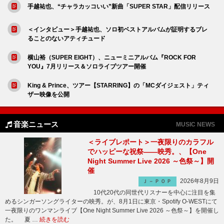
手越祐也、“チャラカッコいい”新曲「SUPER STAR」配信リリース
＜インタビュー＞手越祐也、ソロ初ベストアルバムが証明するブレ
ることのないアティチュード
横山裕（SUPER EIGHT）、ニューミニアルバム『ROCK FOR
YOU』7月リリース＆ソロライブツアー開催
King & Prince、ツアー【STARRING】の「MCダイジェスト」ティ
ザー映像を公開
音楽ニュース
MUSIC NEWS
＜ライブレポート＞一夜限りのカラフル
でハッピーな祝祭――映秀。、【One
Night Summer Live 2026 ～色祭～】開
催
2026年8月9日
Ｊ－ＰＯＰ
10代20代の同世代リスナーを中心に注目を集
めるシンガーソングライターの映秀。が、8月1日に東京・Spotify O-WESTにて
一夜限りのワンマンライブ【One Night Summer Live 2026 ～色祭～】を開催し
た。 夏 …
続きを読む