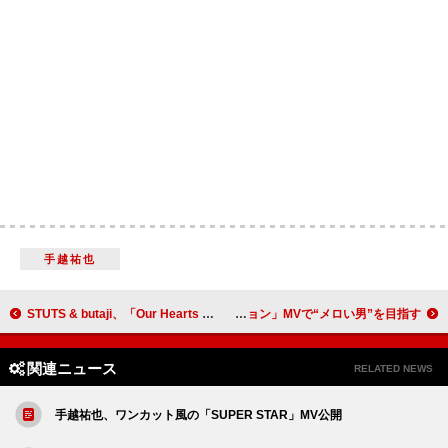
手越祐也
STUTS & butaji、「Our Hearts feat. アイナ・ジ・エンド」MV公開
Lienel、メジャーデビュー曲「メロ・コレクション」MVで“メロい男”を目指す
関連ニュース
RELATED NEWS
手越祐也、ワンカット風の「SUPER STAR」MV公開