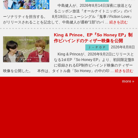
中島健人が、2026年8月14日深夜に放送とな
るニッポン放送『オールナイトニッポン』のパ
ーソナリティを担当する。 8月19日にニューシングル『鬼事 / Fiction Love』
がリリースされることを記念して、中島健人が通称“1部”のパ …
続きを読む
King & Prince、EP『So Honey EP』制
作ビハインドのティザー映像を公開
2026年8月8日
Ｊ－ＰＯＰ
King & Princeが、2026年9月2日にリリースと
なる1st EP『So Honey EP』より、初回限定盤B
に収録されるEP制作ビハインド映像のティザー
映像を公開した。 本作は、タイトル曲「So Honey」の中の印 …
続きを読む
more »