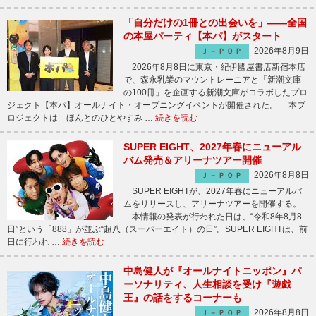
「自分だけの1冊との出会いを」――全国
の本屋パーティ【本パ】がスタート
2026年8月9日
Ｊ－ＰＯＰ
2026年8月8日に東京・紀伊國屋書店新宿本店
で、森永乳業のマウントレーニアと「新潮文庫
の100冊」を企画する新潮文庫がコラボしたプロ
ジェクト【本パ】オールナイト・オープニングイベントが開催された。 本プ
ロジェクトは「ほんとのひとやすみ …
続きを読む
SUPER EIGHT、2027年春にニューアル
バム発売＆アリーナツアー開催
2026年8月8日
Ｊ－ＰＯＰ
SUPER EIGHTが、2027年春にニューアルバ
ムをリリースし、アリーナツアーを開催する。
本情報の発表が行われた日は、“令和8年8月8
日”という「888」が並ぶ“超八（スーパーエイト）の日”。SUPER EIGHTは、前
日に行われ …
続きを読む
中島健人が『オールナイトニッポン』パ
ーソナリティ、人生相談を受け『遊戯
王』の話をするコーナーも
2026年8月8日
Ｊ－ＰＯＰ