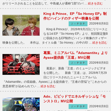
がリリースされることを記念して、中島健人が通称“1部”のパ …
続きを読む
King & Prince、EP『So Honey EP』制
作ビハインドのティザー映像を公開
2026年8月8日
Ｊ－ＰＯＰ
King & Princeが、2026年9月2日にリリースと
なる1st EP『So Honey EP』より、初回限定盤B
に収録されるEP制作ビハインド映像のティザー
映像を公開した。 本作は、タイトル曲「So Honey」の中の印 …
続きを読む
葛葉、ミニアルバム『Adamantite』より
Ayase提供曲「王道」MV公開
2026年8月8日
Ｊ－ＰＯＰ
葛葉が、新曲「王道」のミュージックビデオ
を公開した。 新曲「王道」は、2026年7月29
日にリリースされたニューミニアルバム
『Adamantite』の収録曲。Ayaseによる提供曲で、“王者の苦悩”と“これからの
意思表明”が込められてい …
続きを読む
Ado、ビビッドでエネルギッシュな「モ
ンストロ」MV公開
2026年8月8日
Ｊ－ＰＯＰ