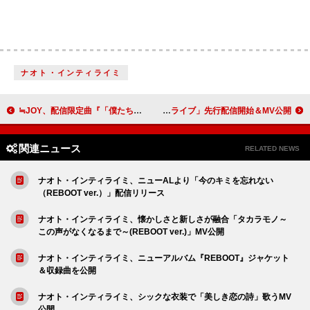
ナオト・インティライミ
≒JOY、配信限定曲『「僕たちの歌」』『ノンフィクション』MV公開
時速36km、AL『目を閉じても残る赤』から「オーバードライブ」先行配信開始＆MV公開
関連ニュース
RELATED NEWS
ナオト・インティライミ、ニューALより「今のキミを忘れない
（REBOOT ver.）」配信リリース
ナオト・インティライミ、懐かしさと新しさが融合「タカラモノ～
この声がなくなるまで～(REBOOT ver.)」MV公開
ナオト・インティライミ、ニューアルバム『REBOOT』ジャケット
＆収録曲を公開
ナオト・インティライミ、シックな衣装で「美しき恋の詩」歌うMV
公開