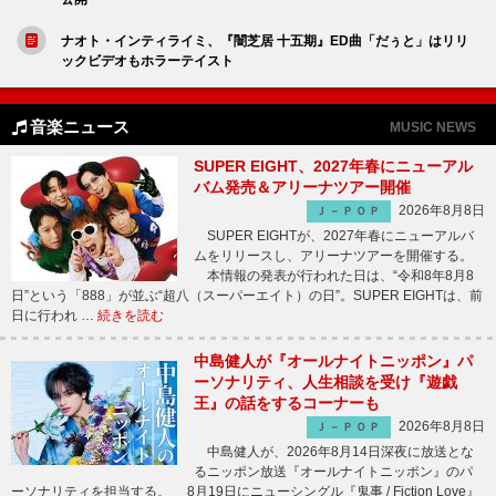
ナオト・インティライミ、『闇芝居 十五期』ED曲「だぅと」はリリ
ックビデオもホラーテイスト
音楽ニュース
MUSIC NEWS
SUPER EIGHT、2027年春にニューアル
バム発売＆アリーナツアー開催
2026年8月8日
Ｊ－ＰＯＰ
SUPER EIGHTが、2027年春にニューアルバ
ムをリリースし、アリーナツアーを開催する。
本情報の発表が行われた日は、“令和8年8月8
日”という「888」が並ぶ“超八（スーパーエイト）の日”。SUPER EIGHTは、前
日に行われ …
続きを読む
中島健人が『オールナイトニッポン』パ
ーソナリティ、人生相談を受け『遊戯
王』の話をするコーナーも
2026年8月8日
Ｊ－ＰＯＰ
中島健人が、2026年8月14日深夜に放送とな
るニッポン放送『オールナイトニッポン』のパ
ーソナリティを担当する。 8月19日にニューシングル『鬼事 / Fiction Love』