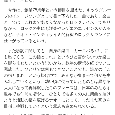
今作は、創業75周年という節目を迎えた、キッツグルー
プのイメージソングとして書き下ろした一曲であり、楽曲
としては、これまであまりなかったロックテイストであり
ながら、ロックの中にも洋楽やレゲエのエッセンスが入る
など、ナオト・インティライミ的解釈のロックサウンドに
仕上がっているという。
また歌詞に関しても、自身の楽曲「カーニバる↑？」に
も出てくる「この指とまれ」というひと言からいつか楽曲
を膨らませたいという思いから、数年の構想を経てついに
完成した。ひとりでは何もできないことでも、誰かの「こ
の指とまれ」という掛け声で、みんなが集まって何かを生
み出していくという、幼い頃に使っていたものとは異なる
大人になって再解釈したこのフレーズは、日本のみならず
世界でも仲間を増やし、ひとりでも多くの人に楽曲を届け
ようと活動の幅を広げるナオトにとって、まだまだ高みを
目指し挑戦していくという意志も込められている。