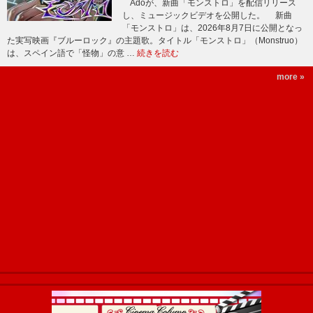
Adoが、新曲「モンストロ」を配信リリース
し、ミュージックビデオを公開した。 新曲
「モンストロ」は、2026年8月7日に公開となっ
た実写映画『ブルーロック』の主題歌。タイトル「モンストロ」（Monstruo）
は、スペイン語で「怪物」の意 …
続きを読む
more »