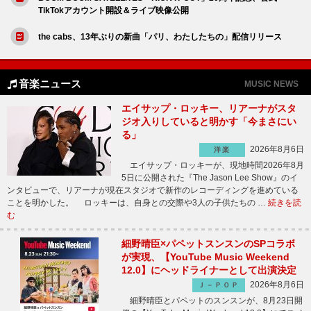
TikTokアカウント開設＆ライブ映像公開
the cabs、13年ぶりの新曲「パリ、わたしたちの」配信リリース
音楽ニュース
MUSIC NEWS
エイサップ・ロッキー、リアーナがスタ
ジオ入りしていると明かす「今まさにい
る」
2026年8月6日
洋楽
エイサップ・ロッキーが、現地時間2026年8月
5日に公開された『The Jason Lee Show』のイ
ンタビューで、リアーナが現在スタジオで新作のレコーディングを進めている
ことを明かした。 ロッキーは、自身との交際や3人の子供たちの …
続きを読
む
細野晴臣×パペットスンスンのSPコラボ
が実現、【YouTube Music Weekend
12.0】にヘッドライナーとして出演決定
2026年8月6日
Ｊ－ＰＯＰ
細野晴臣とパペットのスンスンが、8月23日開