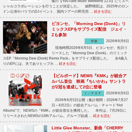
催の【YouTube Music Weekend 12.0】にてスペ
シャルコラボレーションを行うことが決定した。 細野晴臣は、2025年のロン
ドン公演やパリでのDJイベント、国内ツアーの即完売 …
続きを読む
ビヨンセ、「Morning Dew (Donk)」リ
ミックスEPをサプライズ配信 ジェイ・
Zも参加
2026年8月6日
洋楽
現地時間2026年8月5日、ビヨンセが、先日リ
リースした「Morning Dew (Donk)」のリミック
スEP『Morning Dew (Donk) Remix Pack』をサプライズ配信した。 全4曲入
りのEPには、夫でありヒップホ …
続きを読む
【ビルボード】NEWS『KMK』が総合ア
ルバム首位 映画『ちいかわ』サントラ
が2冠を達成して2位に登場
2026年8月6日
Ｊ－ＰＯＰ
2026年8月5日公開（集計期間：2026年7月27
日～8月2日）の総合アルバム・チャート“Hot
Albums”で、NEWSの『KMK』が総合首位を獲得した。 本作は、7月29日に
リリースされたNEWSの16thアルバム。グループ結成 …
続きを読む
Little Glee Monster、新曲「CHERRY