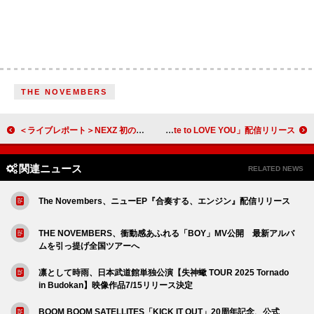
THE NOVEMBERS
＜ライブレポート＞NEXZ 初のアリーナツアー開幕、リリース前の新曲4曲もライブ初披露
安達祐人、Aile The Shotaを客演に迎えた新曲「Hate to LOVE YOU」配信リリース
関連ニュース
RELATED NEWS
The Novembers、ニューEP『合奏する、エンジン』配信リリース
THE NOVEMBERS、衝動感あふれる「BOY」MV公開 最新アルバ
ムを引っ提げ全国ツアーへ
凛として時雨、日本武道館単独公演【失神蠍 TOUR 2025 Tornado
in Budokan】映像作品7/15リリース決定
BOOM BOOM SATELLITES「KICK IT OUT」20周年記念、公式