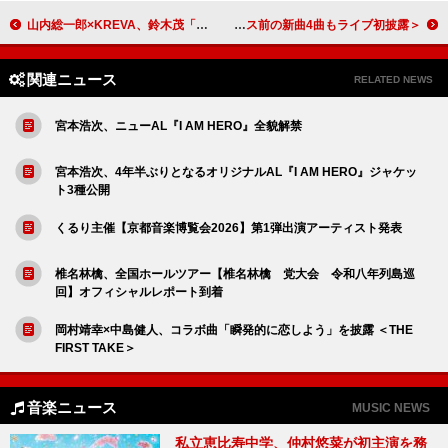
山内総一郎×KREVA、鈴木茂「八月の匂い」カバーのMV＆メイキングムービー公開
＜ライブレポート＞NEXZ 初のアリーナツアー開幕、リリース前の新曲4曲もライブ初披露
関連ニュース
RELATED NEWS
宮本浩次、ニューAL『I AM HERO』全貌解禁
宮本浩次、4年半ぶりとなるオリジナルAL『I AM HERO』ジャケッ
ト3種公開
くるり主催【京都音楽博覧会2026】第1弾出演アーティスト発表
椎名林檎、全国ホールツアー【椎名林檎 党大会 令和八年列島巡
回】オフィシャルレポート到着
岡村靖幸×中島健人、コラボ曲「瞬発的に恋しよう」を披露 ＜THE
FIRST TAKE＞
音楽ニュース
MUSIC NEWS
私立恵比寿中学、仲村悠菜が初主演を務