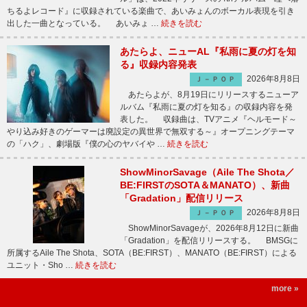
ちるよレコード』に収録されている楽曲で、あいみょんのボーカル表現を引き
出した一曲となっている。 あいみょ …
続きを読む
あたらよ、ニューAL『私雨に夏の灯を知
る』収録内容発表
2026年8月8日
Ｊ－ＰＯＰ
あたらよが、8月19日にリリースするニューア
ルバム『私雨に夏の灯を知る』の収録内容を発
表した。 収録曲は、TVアニメ『ヘルモード～
やり込み好きのゲーマーは廃設定の異世界で無双する～』オープニングテーマ
の「ハク」、劇場版『僕の心のヤバイや …
続きを読む
ShowMinorSavage（Aile The Shota／
BE:FIRSTのSOTA＆MANATO）、新曲
「Gradation」配信リリース
2026年8月8日
Ｊ－ＰＯＰ
ShowMinorSavageが、2026年8月12日に新曲
「Gradation」を配信リリースする。 BMSGに
所属するAile The Shota、SOTA（BE:FIRST）、MANATO（BE:FIRST）による
ユニット・Sho …
続きを読む
more »