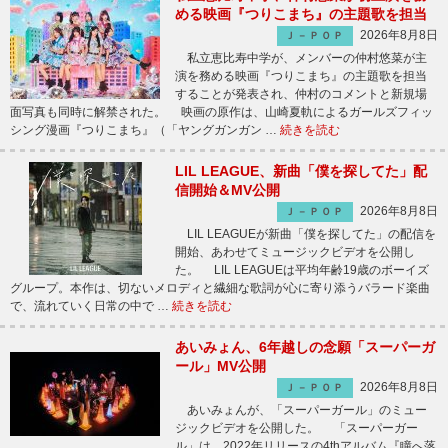
める映画『つりこまち』の主題歌を担当
2026年8月8日
Ｊ－ＰＯＰ
私立恵比寿中学が、メンバーの仲村悠菜が主
演を務める映画『つりこまち』の主題歌を担当
することが発表され、仲村のコメントと新規場
面写真も同時に解禁された。 映画の原作は、山崎夏軌によるガールズフィッ
シング漫画『つりこまち』（「ヤングガンガン …
続きを読む
LIL LEAGUE、新曲「僕を探してた」配
信開始＆MV公開
2026年8月8日
Ｊ－ＰＯＰ
LIL LEAGUEが新曲「僕を探してた」の配信を
開始、あわせてミュージックビデオを公開し
た。 LIL LEAGUEは平均年齢19歳のボーイズ
グループ。本作は、切ないメロディと繊細な歌詞が心に寄り添うバラード楽曲
で、流れていく日常の中で …
続きを読む
あいみょん、6年越しの念願「スーパーガ
ール」MV公開
2026年8月8日
Ｊ－ＰＯＰ
あいみょんが、「スーパーガール」のミュー
ジックビデオを公開した。 「スーパーガー
ル」は、2022年リリースの4thアルバム『瞳へ落