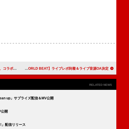
ングムービーを公開
あいみょん／HY／BE:FIRST／マカえん／レミオロメンら9組が出演した【MEET THE WORLD BEAT】ライブレポ到着＆ライブ音源OA決定
RELATED NEWS
ean up」サプライズ配信＆MV公開
V公開
!!」配信リリース