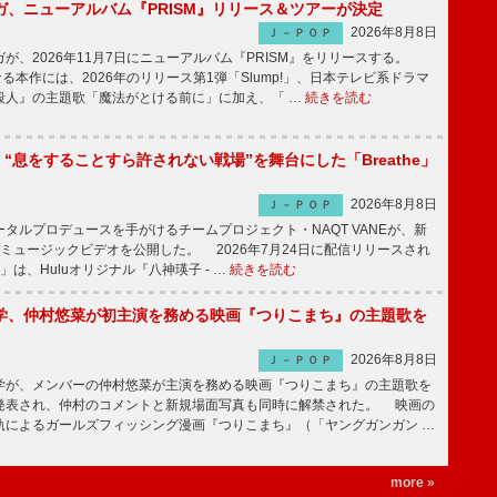
ガ、ニューアルバム『PRISM』リリース＆ツアーが決定
2026年8月8日
Ｊ－ＰＯＰ
、2026年11月7日にニューアルバム『PRISM』をリリースする。
なる本作には、2026年のリリース第1弾「Slump!」、日本テレビ系ドラマ
殺人』の主題歌「魔法がとける前に」に加え、「 …
続きを読む
NE、“息をすることすら許されない戦場”を舞台にした「Breathe」
2026年8月8日
Ｊ－ＰＯＰ
ルプロデュースを手がけるチームプロジェクト・NAQT VANEが、新
e」のミュージックビデオを公開した。 2026年7月24日に配信リリースされ
he」は、Huluオリジナル『八神瑛子 - …
続きを読む
学、仲村悠菜が初主演を務める映画『つりこまち』の主題歌を
2026年8月8日
Ｊ－ＰＯＰ
が、メンバーの仲村悠菜が主演を務める映画『つりこまち』の主題歌を
発表され、仲村のコメントと新規場面写真も同時に解禁された。 映画の
軌によるガールズフィッシング漫画『つりこまち』（「ヤングガンガン …
more »