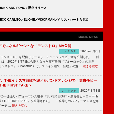
UNK AND PONG」配信リリース
CO CARLITO／ELIONE／VIGORMAN／クリス・ハートら参加
MUSIC NEWS
ッドでエネルギッシュな「モンストロ」MV公開
2026年8月8日
Ｊ－ＰＯＰ
「モンストロ」を配信リリースし、ミュージックビデオを公開した。 新
は、2026年8月7日に公開となった実写映画『ブルーロック』の主題
ンストロ」（Monstruo）は、スペイン語で「怪物」の意 …
続きを読む
IGHT、THEイナズマ戦隊を迎えたバンドアレンジで「無責任ヒー
E FIRST TAKE＞
2026年8月8日
Ｊ－ＰＯＰ
HTの一発撮りパフォーマンス映像『SUPER EIGHT – 無責任ヒーロー with
 / THE FIRST TAKE』が公開された。 一発撮りのパフォーマンスを鮮
アーテ …
続きを読む