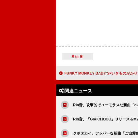
Rin音
FUNKY MONKEY BΛBY'S×いきものがかり、コラボ曲「奇跡じゃない」メイキ
関連ニュース
Rin音、攻撃的でユーモラスな新曲「cl
Rin音、「GIRICHOCO」リリース＆M
クボタカイ、アッパーな新曲「ご自愛!