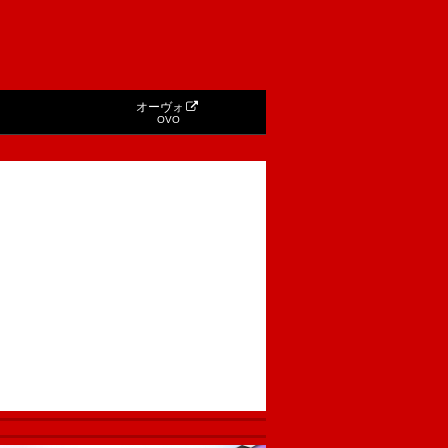
オーヴォ
OVO