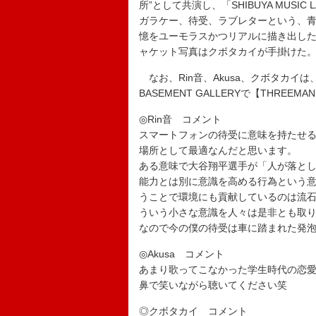
所”として共演し、「SHIBUYA MUS
ガラケー、待受、ラブレターという、
憶をユーモラスかつリアルに描き出した一曲に
ャケット写真はクボタカイが手掛けた
なお、Rin音、Akusa、クボタカイは、7
BASEMENT GALLERYで【THREEM
◎Rin音 コメント
スマートフォンの待受に意味を持たせ
場所として最適なんだと思います。
ある意味で大谷翔平選手が「人が落と
能力とは別に意識を高める行為という
うことで環境にも貢献しているのは流
ういう小さな意識を人々は是非とも取
なので今の僕の待受は車に踏まれた発
◎Akusa コメント
あまり歌ってこなかった学生時代の恋
鼻で笑いながら聴いてください笑
◎クボタカイ コメント