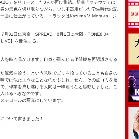
IC LABO」をリリースした3人が再び集結。新曲「マチウケ」は、
青春の景色を切り取りながら、少し不器用だった学生時代の記
仕上がっている。トラックはKazuma V. Morales、ジ
。
月31日に東京・SPREAD、8月1日に大阪・TONE8.0+
AN LIVE】を開催する。
る人を時々見かけます。自身が重んじる価値観を再認識させる
した運気を拾う」という意味でゴミを拾っていることも自身の
意味では似たようなことなのかもしれません。その点ゴミを拾
石で、偉業を成し遂げる人間は一味違うなと感動しました。こ
り入れるべきなのです。
泡スチロールの写真にしています。
愛について書きました！