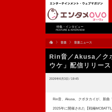
特集・インタビュー
FEATURE & INTERVIEW
音楽
音楽ニュース
Rin音／Akusa
ウケ」配信リリース
2026年6月3日 / 19:45
Rin音、Akusa、クボタカイが、新
2025年に開催された【戦極MCBATTLE 第