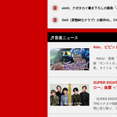
asmi、クボタカイ書き下ろしの新曲「J
GeG（変態紳士クラブ）の新作AL、CHI
音楽ニュース
Ado、ビビ
Adoが、新曲
曲「モンストロ」
歌。タイトル「モ
SUPER E
ロー」披露 ＜TH
SUPER EIG
THEイナズマ戦隊
明に切り取り、