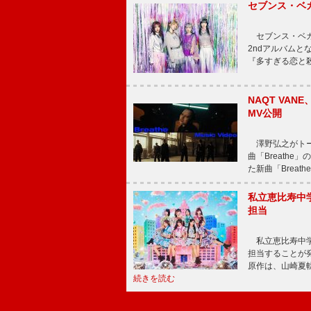
セブンス・ベ
セブンス・ベガが
2ndアルバムと
『多すぎる恋と
NAQT VA
MV公開
澤野弘之がトータ
曲「Breath
た新曲「Breat
私立恵比寿中
担当
私立恵比寿中学
担当することが
原作は、山崎夏
続きを読む