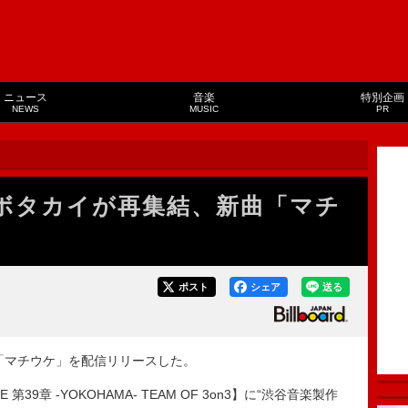
ニュース
音楽
特別企画
NEWS
MUSIC
PR
／クボタカイが再集結、新曲「マチ
ポスト
シェア
送る
曲「マチウケ」を配信リリースした。
39章 -YOKOHAMA- TEAM OF 3on3】に“渋谷音楽製作