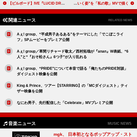
【ビルボード】IVE『LUCID DREAM』13.9万枚でアルバムセールス首位 YESUNG／aespaが続く
クリープハイプ、小林聡美が演じる主人公の“人生を肯定していく姿”を「私の歌」MVで描く
関連ニュース
RELATED NEWS
Aぇ! group、“平成男子あるある”をテーマにした「でこぼこライ
フ」SPムービーをプレミア公開
Aぇ! group／草間リチャード敬太／西村拓哉が『anan』W表紙、“6
人”と“『おそ松さん』6つ子”が入り乱れる
Aぇ! group、“PRIDE”について本音で語る「俺たちのPRIDE対談」
ダイジェスト映像を公開
King & Prince、ツアー【STARRING】の「MCダイジェスト」ティ
ザー映像を公開
なにわ男子、先行配信した「Celebrate」MVプレミア公開
音楽ニュース
MUSIC NEWS
mgk、 日本初となるポップアップ・スト