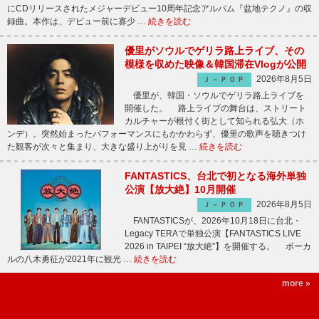
にCDリリースされたメジャーデビュー10周年記念アルバム『盆地テクノ』の収
録曲。本作は、デビュー前に寡少 …
続きを読む
優里がソウルでゲリラ路上ライブ、その
模様を収めた映像＆韓国滞在Vlogが公開
2026年8月5日
Ｊ－ＰＯＰ
優里が、韓国・ソウルでゲリラ路上ライブを
開催した。 路上ライブの舞台は、ストリート
カルチャーが根付く街として知られる弘大（ホ
ンデ）。突然始まったパフォーマンスにもかかわらず、優里の歌声を聴きつけ
た観客が次々と集まり、大きな盛り上がりを見 …
続きを読む
FANTASTICS、台北で初となる海外単独
公演【放大絶】10月開催
2026年8月5日
Ｊ－ＰＯＰ
FANTASTICSが、2026年10月18日に台北・
Legacy TERAで単独公演【FANTASTICS LIVE
2026 in TAIPEI “放大絶”】を開催する。 ボーカ
ルの八木勇征が2021年に観光 …
続きを読む
more »