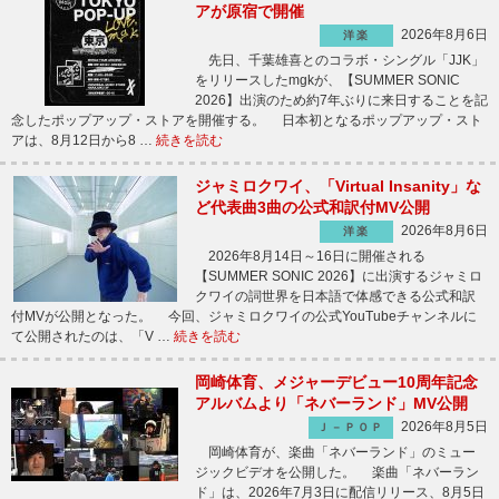
アが原宿で開催
2026年8月6日
洋楽
先日、千葉雄喜とのコラボ・シングル「JJK」
をリリースしたmgkが、【SUMMER SONIC
2026】出演のため約7年ぶりに来日することを記
念したポップアップ・ストアを開催する。 日本初となるポップアップ・スト
アは、8月12日から8 …
続きを読む
ジャミロクワイ、「Virtual Insanity」な
ど代表曲3曲の公式和訳付MV公開
2026年8月6日
洋楽
2026年8月14日～16日に開催される
【SUMMER SONIC 2026】に出演するジャミロ
クワイの詞世界を日本語で体感できる公式和訳
付MVが公開となった。 今回、ジャミロクワイの公式YouTubeチャンネルに
て公開されたのは、「V …
続きを読む
岡崎体育、メジャーデビュー10周年記念
アルバムより「ネバーランド」MV公開
2026年8月5日
Ｊ－ＰＯＰ
岡崎体育が、楽曲「ネバーランド」のミュー
ジックビデオを公開した。 楽曲「ネバーラン
ド」は、2026年7月3日に配信リリース、8月5日