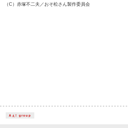
（C）赤塚不二夫／おそ松さん製作委員会
Aぇ! group