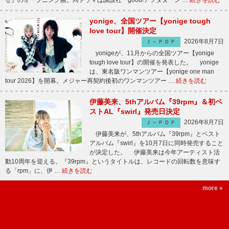
せ』のオープニング曲。同ドラマは講談社『good!アフタヌーン …
続きを読む
yonige、全国ツアー【yonige tough
love tour】開催決定
2026年8月7日
Ｊ－ＰＯＰ
yonigeが、11月からの全国ツアー【yonige
tough love tour】の開催を発表した。 yonige
は、東名阪ワンマンツアー【yonige one man
tour 2026】を開幕。メジャー再契約後初のワンマンツアー …
続きを読む
伊藤美来、5thアルバム『39rpm』＆初ベ
ストAL『swirl』発売日決定
2026年8月7日
Ｊ－ＰＯＰ
伊藤美来が、5thアルバム『39rpm』とベスト
アルバム『swirl』を10月7日に同時発売すること
が決定した。 伊藤美来は今年アーティスト活
動10周年を迎える。『39rpm』というタイトルは、レコードの回転数を意味す
る「rpm」に、伊 …
続きを読む
more »