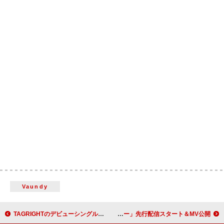
Vaundy
TAGRIGHTのデビューシングルは『ZERO』、アートワーク＆特典会第2弾も解禁
櫻坂46、遠藤理子がセンターを務めるBACKS楽曲「コインランドリー」先行配信スタート＆MV公開