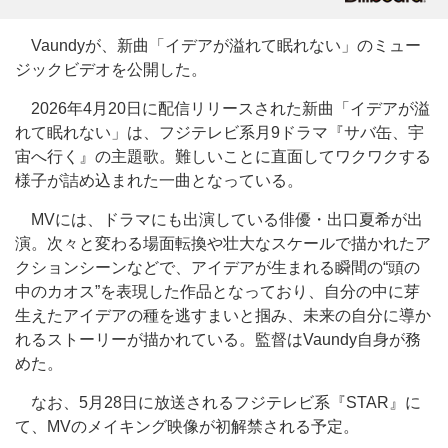
Vaundyが、新曲「イデアが溢れて眠れない」のミュー
ジックビデオを公開した。
2026年4月20日に配信リリースされた新曲「イデアが溢
れて眠れない」は、フジテレビ系月9ドラマ『サバ缶、宇
宙へ行く』の主題歌。難しいことに直面してワクワクする
様子が詰め込まれた一曲となっている。
MVには、ドラマにも出演している俳優・出口夏希が出
演。次々と変わる場面転換や壮大なスケールで描かれたア
クションシーンなどで、アイデアが生まれる瞬間の“頭の
中のカオス”を表現した作品となっており、自分の中に芽
生えたアイデアの種を逃すまいと掴み、未来の自分に導か
れるストーリーが描かれている。監督はVaundy自身が務
めた。
なお、5月28日に放送されるフジテレビ系『STAR』に
て、MVのメイキング映像が初解禁される予定。