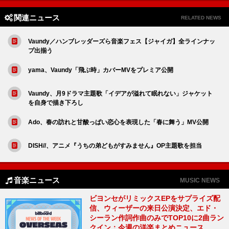
関連ニュース
RELATED NEWS
Vaundy／ハンブレッダーズら音楽フェス【ジャイガ】全ラインナッ
プ出揃う
yama、Vaundy「飛ぶ時」カバーMVをプレミア公開
Vaundy、月9ドラマ主題歌「イデアが溢れて眠れない」ジャケット
を自身で描き下ろし
Ado、春の訪れと甘酸っぱい恋心を表現した「春に舞う」MV公開
DISH//、アニメ『うちの弟どもがすみません』OP主題歌を担当
音楽ニュース
MUSIC NEWS
ビヨンセがリミックスEPをサプライズ配
信、ウィーザーの来日公演決定、エド・
シーラン作詞作曲のみでTOP10に2曲ラン
クイン：今週の洋楽まとめニュース