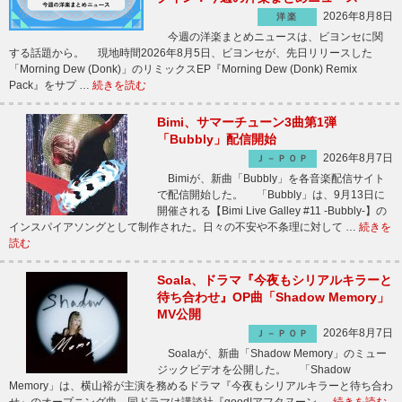
2026年8月8日
洋楽
今週の洋楽まとめニュースは、ビヨンセに関
する話題から。 現地時間2026年8月5日、ビヨンセが、先日リリースした
「Morning Dew (Donk)」のリミックスEP『Morning Dew (Donk) Remix
Pack』をサプ …
続きを読む
Bimi、サマーチューン3曲第1弾
「Bubbly」配信開始
2026年8月7日
Ｊ－ＰＯＰ
Bimiが、新曲「Bubbly」を各音楽配信サイト
で配信開始した。 「Bubbly」は、9月13日に
開催される【Bimi Live Galley #11 -Bubbly-】の
インスパイアソングとして制作された。日々の不安や不条理に対して …
続きを
読む
Soala、ドラマ『今夜もシリアルキラーと
待ち合わせ』OP曲「Shadow Memory」
MV公開
2026年8月7日
Ｊ－ＰＯＰ
Soalaが、新曲「Shadow Memory」のミュー
ジックビデオを公開した。 「Shadow
Memory」は、横山裕が主演を務めるドラマ『今夜もシリアルキラーと待ち合わ