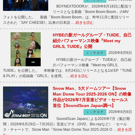
BOYNEXTDOORが、2026年8月18日に配信リ
リースとなる新曲「Boom Boom Boom」のMV
フォトを公開した。 新曲「Boom Boom Boom」は、昨年11月に配信リリー
スされた「SAY CHEESE!」以来の日本語 …
続きを読む
HYBEの新ガールグループ・TUIDE、自己
紹介パフォーマンス映像『Meet my
GRLS, TUIDE』公開
2026年8月8日
Ｊ－ＰＯＰ
HYBEの新ガールグループ・TUIDEが、自己紹
介パフォーマンス映像『Meet my GRLS,
TUIDE』を公開した。 本映像では、8月24日にリリースとなる1st EP『TUNE
& PLAY』の収録曲「GRLS」を使用。 …
続きを読む
Snow Man、5大ドームツアー【Snow
Man Dome Tour 2025-2026 ON】の映像
作品が2026年7月音楽ビデオ・セールス
首位【SoundScan Japan調べ】
2026年8月8日
Ｊ－ＰＯＰ
SoundScan Japanによる2026年7月（集計期
間：2026年6月29日～7月26日）音楽ビデオ（DVD、Blu-rayなど）・セール
ス・チャートで、Snow Man『Snow Man Dome Tour 2025-2026 O …
続きを読