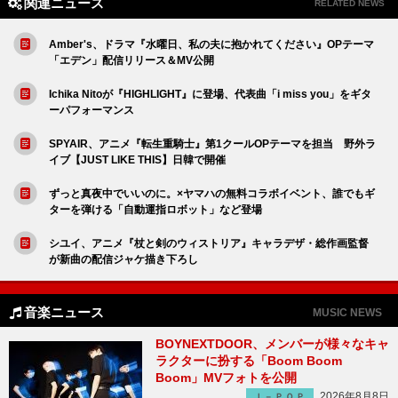
関連ニュース
RELATED NEWS
Amber's、ドラマ『水曜日、私の夫に抱かれてください』OPテーマ
「エデン」配信リリース＆MV公開
Ichika Nitoが『HIGHLIGHT』に登場、代表曲「i miss you」をギタ
ーパフォーマンス
SPYAIR、アニメ『転生重騎士』第1クールOPテーマを担当 野外ラ
イブ【JUST LIKE THIS】日韓で開催
ずっと真夜中でいいのに。×ヤマハの無料コラボイベント、誰でもギ
ターを弾ける「自動運指ロボット」など登場
シユイ、アニメ『杖と剣のウィストリア』キャラデザ・総作画監督
が新曲の配信ジャケ描き下ろし
音楽ニュース
MUSIC NEWS
BOYNEXTDOOR、メンバーが様々なキャ
ラクターに扮する「Boom Boom
Boom」MVフォトを公開
2026年8月8日
Ｊ－ＰＯＰ