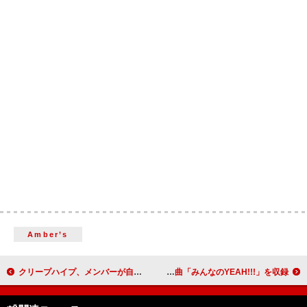
Amber’s
クリープハイプ、メンバーが自ら撮影した“旅”にまつわるドキュメンタリー映像の一部公開
大泉洋の芸能生活30周年記念EP、スキマスイッチ書き下ろしの新曲「みんなのYEAH!!!」を収録