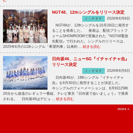
む
NGT48、12thシングルをリリース決定
2026年8月8日
Ｊ－ＰＯＰ
NGT48が、12thシングルを10月28日に発売す
ることを発表した。 発表は、配信プラットフ
ォームSHOWROOMで実施された『NGT48緊急
生配信』で行われた。シングルのリリースは、
2025年6月の11thシングル「希望列車」以来約 …
続きを読む
日向坂46、ニューSG『イチャイチャ虫』
リリース決定
2026年8月8日
Ｊ－ＰＯＰ
日向坂46が、18thシングル『イチャイチャ
虫』を9月30日に発売することが決定した。
今シングルのフォーメーションは、8月9日25時
20分から放送のレギュラー番組、テレビ東京『日向坂で会いましょう』で発表
される。 日向坂46はデビュ …
続きを読む
more »