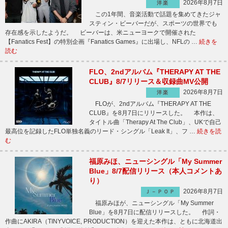
2026年8月7日
洋楽
この1年間、音楽活動で話題を集めてきたジャ
スティン・ビーバーだが、スポーツの世界でも
存在感を示したようだ。 ビーバーは、米ニューヨークで開催された
【Fanatics Fest】の特別企画『Fanatics Games』に出場し、NFLの …
続きを
読む
FLO、2ndアルバム『THERAPY AT THE
CLUB』8/7リリース＆収録曲MV公開
2026年8月7日
洋楽
FLOが、2ndアルバム『THERAPY AT THE
CLUB』を8月7日にリリースした。 本作は、
タイトル曲「Therapy At The Club」、UKで自己
最高位を記録したFLO単独名義のリード・シングル「Leak It」、フ …
続きを読
む
福原みほ、ニューシングル「My Summer
Blue」8/7配信リリース（本人コメントあ
り）
2026年8月7日
Ｊ－ＰＯＰ
福原みほが、ニューシングル「My Summer
Blue」を8月7日に配信リリースした。 作詞・
作曲にAKIRA（TINYVOICE, PRODUCTION）を迎えた本作は、ともに北海道出