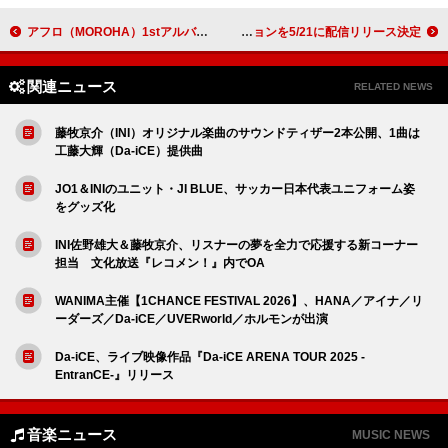
アフロ（MOROHA）1stアルバム『無職覚醒』7月リリース、今井らいぱち／サツマカワRPGらとツーマンツアーも
wyolica、「メトロにゆられて」Remix2バージョンを5/21に配信リリース決定
関連ニュース
RELATED NEWS
藤牧京介（INI）オリジナル楽曲のサウンドティザー2本公開、1曲は
工藤大輝（Da-iCE）提供曲
JO1＆INIのユニット・JI BLUE、サッカー日本代表ユニフォーム姿
をグッズ化
INI佐野雄大＆藤牧京介、リスナーの夢を全力で応援する新コーナー
担当 文化放送『レコメン！』内でOA
WANIMA主催【1CHANCE FESTIVAL 2026】、HANA／アイナ／リ
ーダーズ／Da-iCE／UVERworld／ホルモンが出演
Da-iCE、ライブ映像作品『Da-iCE ARENA TOUR 2025 -
EntranCE-』リリース
音楽ニュース
MUSIC NEWS