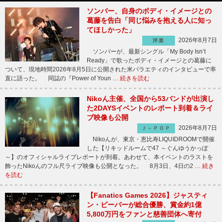
ソンバー、自身のボディ・イメージとの
葛藤を告白「同じ悩みを抱える人に知っ
てほしかった」
2026年8月7日
洋楽
ソンバーが、最新シングル「My Body Isn’t
Ready」で歌ったボディ・イメージとの葛藤に
ついて、現地時間2026年8月5日に公開された米バラエティのインタビューで率
直に語った。 同誌の『Power of Youn …
続きを読む
Nikoん主催、全国から53バンドが出演し
た2DAYSイベントのレポート到着＆ライ
ブ映像も公開
2026年8月7日
Ｊ－ＰＯＰ
Nikoんが、東京・恵比寿LIQUIDROOMで開催
した【リキッドルームで47 ～ぐんゆうかっぽ
～】のオフィシャルライブレポートが到着。あわせて、本イベントのラストを
飾ったNikoんのフル尺ライブ映像も公開となった。 8月3日、4日の2 …
続き
を読む
【Fanatics Games 2026】ジャスティ
ン・ビーバーが総合優勝、賞金約1億
5,800万円をファンと慈善団体へ寄付