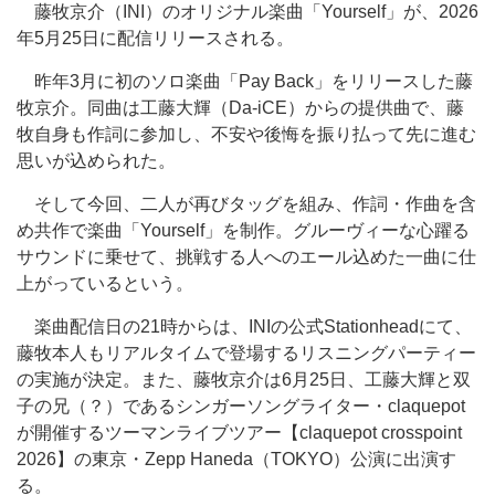
藤牧京介（INI）のオリジナル楽曲「Yourself」が、2026
年5月25日に配信リリースされる。
昨年3月に初のソロ楽曲「Pay Back」をリリースした藤
牧京介。同曲は工藤大輝（Da-iCE）からの提供曲で、藤
牧自身も作詞に参加し、不安や後悔を振り払って先に進む
思いが込められた。
そして今回、二人が再びタッグを組み、作詞・作曲を含
め共作で楽曲「Yourself」を制作。グルーヴィーな心躍る
サウンドに乗せて、挑戦する人へのエール込めた一曲に仕
上がっているという。
楽曲配信日の21時からは、INIの公式Stationheadにて、
藤牧本人もリアルタイムで登場するリスニングパーティー
の実施が決定。また、藤牧京介は6月25日、工藤大輝と双
子の兄（？）であるシンガーソングライター・claquepot
が開催するツーマンライブツアー【claquepot crosspoint
2026】の東京・Zepp Haneda（TOKYO）公演に出演す
る。