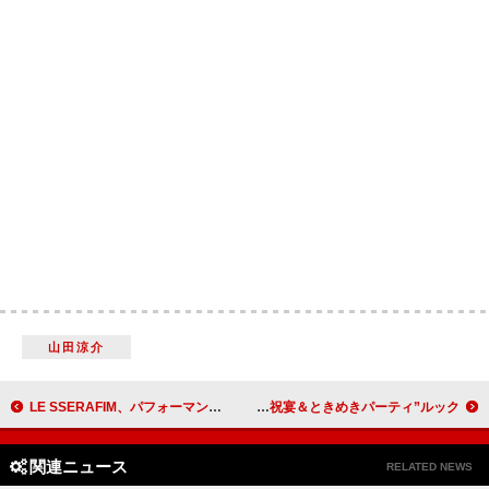
山田涼介
LE SSERAFIM、パフォーマンスの一部も含む「BOOMPALA」MVティザー第2弾を公開
すとぷり『anan』スペシャルエディション表紙、実写グラビアは“祝宴＆ときめきパーティ”ルック
関連ニュース
RELATED NEWS