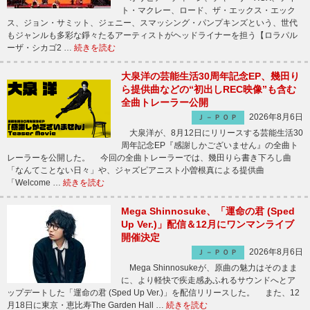
ト・マクレー、ロード、ザ・エックス・エック
ス、ジョン・サミット、ジェニー、スマッシング・パンプキンズという、世代
もジャンルも多彩な錚々たるアーティストがヘッドライナーを担う【ロラパル
ーザ・シカゴ2 …
続きを読む
大泉洋の芸能生活30周年記念EP、幾田り
ら提供曲などの“初出しREC映像”も含む
全曲トレーラー公開
2026年8月6日
Ｊ－ＰＯＰ
大泉洋が、8月12日にリリースする芸能生活30
周年記念EP『感謝しかございません』の全曲ト
レーラーを公開した。 今回の全曲トレーラーでは、幾田りら書き下ろし曲
「なんてことない日々」や、ジャズピアニスト小曽根真による提供曲
「Welcome …
続きを読む
Mega Shinnosuke、「運命の君 (Sped
Up Ver.)」配信＆12月にワンマンライブ
開催決定
2026年8月6日
Ｊ－ＰＯＰ
Mega Shinnosukeが、原曲の魅力はそのまま
に、より軽快で疾走感あふれるサウンドへとア
ップデートした「運命の君 (Sped Up Ver.)」を配信リリースした。 また、12
月18日に東京・恵比寿The Garden Hall …
続きを読む