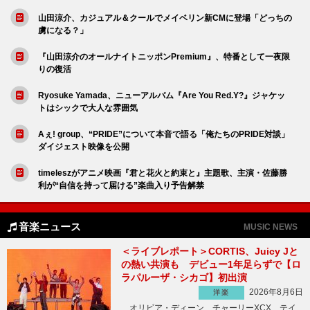
山田涼介、カジュアル＆クールでメイベリン新CMに登場「どっちの
虜になる？」
『山田涼介のオールナイトニッポンPremium』、特番として一夜限
りの復活
Ryosuke Yamada、ニューアルバム『Are You Red.Y?』ジャケッ
トはシックで大人な雰囲気
Aぇ! group、“PRIDE”について本音で語る「俺たちのPRIDE対談」
ダイジェスト映像を公開
timeleszがアニメ映画『君と花火と約束と』主題歌、主演・佐藤勝
利が“自信を持って届ける”楽曲入り予告解禁
音楽ニュース
MUSIC NEWS
＜ライブレポート＞CORTIS、Juicy Jと
の熱い共演も デビュー1年足らずで【ロ
ラパルーザ・シカゴ】初出演
2026年8月6日
洋楽
オリビア・ディーン、チャーリーXCX、テイ