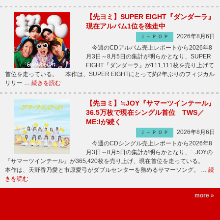
【先ヨミ】SUPER EIGHT『ダンダーラ』
現在アルバム1位を独走中
2026年8月6日
Ｊ－ＰＯＰ
今週のCDアルバム売上レポートから2026年8
月3日～8月5日の集計が明らかとなり、SUPER
EIGHT『ダンダーラ』が111,111枚を売り上げて
首位を走っている。 本作は、SUPER EIGHTにとって約2年ぶりのフィジカル
リリー …
続きを読む
【先ヨミ】≒JOY『サマーツインテール』
36.5万枚で現在シングル首位 TWS／
ME:Iが続く
2026年8月6日
Ｊ－ＰＯＰ
今週のCDシングル売上レポートから2026年8
月3日～8月5日の集計が明らかとなり、≒JOYの
『サマーツインテール』が365,420枚を売り上げ、現在首位を走っている。
本作は、天野香乃愛と市原愛弓がダブルセンターを務めるサマーソング。 …
続
きを読む
more »