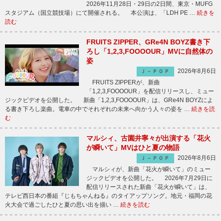
2026年11月28日・29日の2日間、東京・MUFG
スタジアム（国立競技場）にて開催される。 本公演は、「LDH PE …
続きを
読む
FRUITS ZIPPER、GRe4N BOYZ書き下
ろし「1,2,3,FOOOOUR」MVに自然体の
姿
2026年8月6日
Ｊ－ＰＯＰ
FRUITS ZIPPERが、新曲
「1,2,3,FOOOOUR」を配信リリースし、ミュー
ジックビデオを公開した。 新曲「1,2,3,FOOOOUR」は、GRe4N BOYZによ
る書き下ろし楽曲。電車の中でそれぞれの未来へ向かう人々の姿を …
続きを読
む
マルシィ、古園井寧々が出演する「花火
が瞬いて」MVはひと夏の物語
2026年8月6日
Ｊ－ＰＯＰ
マルシィが、新曲「花火が瞬いて」のミュー
ジックビデオを公開した。 2026年7月29日に
配信リリースされた新曲「花火が瞬いて」は、
テレビ西日本の番組『じもちゃんねる』のタイアップソング。地元・福岡の花
火大会で過ごしたひと夏の思い出を描い …
続きを読む