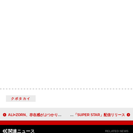
クボタカイ
ALI×ZORN、存在感がぶつかり合う「FUNKIN’ BEAUTIFUL」MVで初共演
手越祐也、“チャラカッコいい”新曲「SUPER STAR」配信リリース
関連ニュース
RELATED NEWS