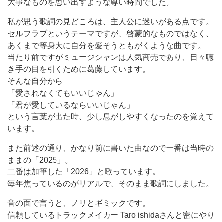
大事なものを思い出すような尊い時間でした。
私が思う歌詞の見どころは、主人公に迷いがある点です。
セルフラブというテーマですが、啓蒙的なものではなく、
あくまで等身大に自分を愛そうともがくような曲です。
当たり前ですがミュージシャンは人気商売であり、日々聴
き手の目を引くために葛藤しています。
そんな自分から
「愛されなくてもいいじゃん」
「君が愛しているならいいじゃん」
という言葉が出た時、少し息がしやすくなったのを覚えて
います。
また前述の通り、かなり前に書いた曲なので一番は当時の
ままの「2025」。
二番は加筆した「2026」と歌っています。
毎年焦っているのがリアルで、そのまま歌詞にしました。
音の面で言うと、ノリとギミックです。
信頼しているトラックメイカー Taro ishidaさんと密にやり