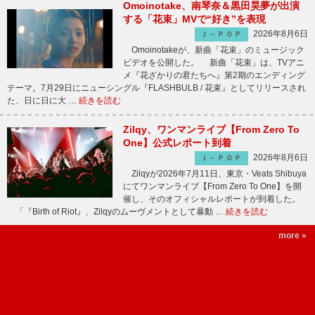
Omoinotake、南琴奈＆黒田昊夢が出演
する「花束」MVで“好き”を表現
2026年8月6日
Ｊ－ＰＯＰ
Omoinotakeが、新曲「花束」のミュージック
ビデオを公開した。 新曲「花束」は、TVアニ
メ『花ざかりの君たちへ』第2期のエンディング
テーマ。7月29日にニューシングル『FLASHBULB / 花束』としてリリースされ
た、日に日に大 …
続きを読む
Zilqy、ワンマンライブ【From Zero To
One】公式レポート到着
2026年8月6日
Ｊ－ＰＯＰ
Zilqyが2026年7月11日、東京・Veats Shibuya
にてワンマンライブ【From Zero To One】を開
催し、そのオフィシャルレポートが到着した。
「『Birth of Riot』、Zilqyのムーヴメントとして暴動 …
続きを読む
more »