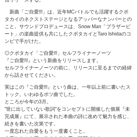
新曲「ご自愛!!!」は、近年MCバトルでも活躍するクボ
タカイのネクストステージとなるアッパーなナンバーとの
こと。サウンドプロデュースは、Snow Man「ブラザービ
ート」の楽曲提供も共にしたクボタカイとTaro Ishidaのコ
ンビで手がけた。
◎クボタカイ「ご自愛!!!」セルフライナーノーツ
『ご自愛!!!』という新曲をリリースします。
セルフライナーノーツの前に、リリースに至るまでの経緯
から話させてください。
実はこの『ご自愛!!!』という曲は、一年以上前に書いたス
トック。いわゆるボツ曲でした。
ところが今年の3月。
”世に出していない歌詞”をコンセプトに開催した個展『未
完成展』にて、展示された本曲の詩に改めて魅力を感じ、
続きを書いた次第です。
一度忘れた自愛をもう一度書くこと。