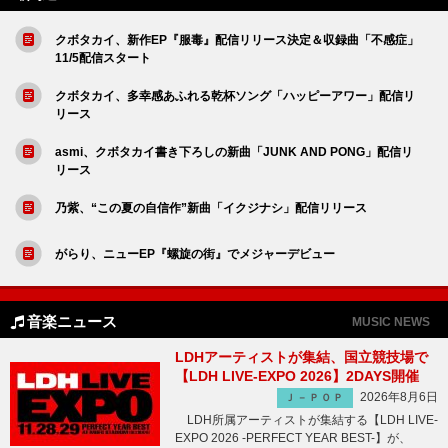
クボタカイ、新作EP『服毒』配信リリース決定＆収録曲「不感症」
11/5配信スタート
クボタカイ、多幸感あふれる乾杯ソング「ハッピーアワー」配信リ
リース
asmi、クボタカイ書き下ろしの新曲「JUNK AND PONG」配信リ
リース
乃紫、“この夏の自信作”新曲「イクジナシ」配信リリース
がらり、ニューEP『螺旋の街』でメジャーデビュー
音楽ニュース
MUSIC NEWS
LDHアーティストが集結、国立競技場で
【LDH LIVE-EXPO 2026】2DAYS開催
2026年8月6日
Ｊ－ＰＯＰ
LDH所属アーティストが集結する【LDH LIVE-
EXPO 2026 -PERFECT YEAR BEST-】が、