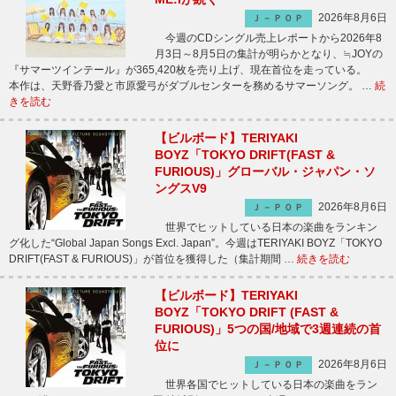
2026年8月6日
Ｊ－ＰＯＰ
今週のCDシングル売上レポートから2026年8
月3日～8月5日の集計が明らかとなり、≒JOYの
『サマーツインテール』が365,420枚を売り上げ、現在首位を走っている。
本作は、天野香乃愛と市原愛弓がダブルセンターを務めるサマーソング。 …
続
きを読む
【ビルボード】TERIYAKI
BOYZ「TOKYO DRIFT(FAST &
FURIOUS)」グローバル・ジャパン・ソ
ングスV9
2026年8月6日
Ｊ－ＰＯＰ
世界でヒットしている日本の楽曲をランキン
グ化した“Global Japan Songs Excl. Japan”。今週はTERIYAKI BOYZ「TOKYO
DRIFT(FAST & FURIOUS)」が首位を獲得した（集計期間 …
続きを読む
【ビルボード】TERIYAKI
BOYZ「TOKYO DRIFT (FAST &
FURIOUS)」5つの国/地域で3週連続の首
位に
2026年8月6日
Ｊ－ＰＯＰ
世界各国でヒットしている日本の楽曲をラン