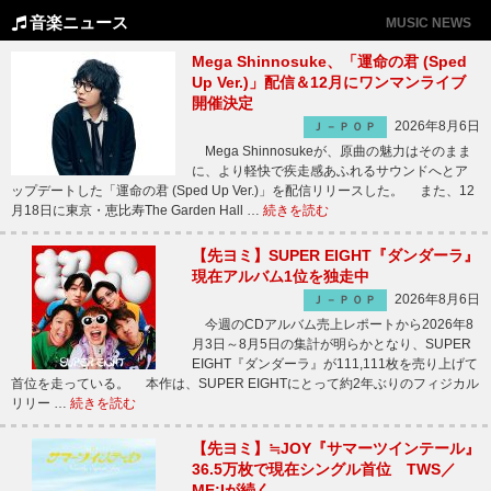
音楽ニュース
MUSIC NEWS
Mega Shinnosuke、「運命の君 (Sped
Up Ver.)」配信＆12月にワンマンライブ
開催決定
2026年8月6日
Ｊ－ＰＯＰ
Mega Shinnosukeが、原曲の魅力はそのまま
に、より軽快で疾走感あふれるサウンドへとア
ップデートした「運命の君 (Sped Up Ver.)」を配信リリースした。 また、12
月18日に東京・恵比寿The Garden Hall …
続きを読む
【先ヨミ】SUPER EIGHT『ダンダーラ』
現在アルバム1位を独走中
2026年8月6日
Ｊ－ＰＯＰ
今週のCDアルバム売上レポートから2026年8
月3日～8月5日の集計が明らかとなり、SUPER
EIGHT『ダンダーラ』が111,111枚を売り上げて
首位を走っている。 本作は、SUPER EIGHTにとって約2年ぶりのフィジカル
リリー …
続きを読む
【先ヨミ】≒JOY『サマーツインテール』
36.5万枚で現在シングル首位 TWS／
ME:Iが続く