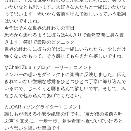
いたいなとも思います。大好きな人たちと一緒にいたいな
って思います。怖いから名前を呼んで欲しいっていう歌詞
はいいですよね。
今作はそんな世界の終わりの前日。
恐怖から逃れるように彼らは4人きりで自然空間に身を置
きます。笑顔で最期のピクニック。
世界の終わりに彼らのそばに一緒にいられたら、少しだけ
怖くないかもって、そう感じてもらえたら嬉しいですね。
◎Chaki Zulu（プロデューサー）コメント
メンバーの想いをダイレクトに楽曲に反映しました。伝え
きれていない微細な感覚をひとつひとつ丁寧に織り込んで
いるので、じっくりと聴き込んで欲しいです。そして、み
なさんで包み込んであげてください。
◎LOAR（ソングライター）コメント
誰しもが抱える不安や絶望の中でも、“君が僕の名前を呼
ぶ声”を支えに、一歩一歩、夢や希望へ近づいていけると
いう想いを描いた楽曲です。