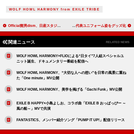
WOLF HOWL HARMONY from EXILE TRIBE
Official髭男dism、日産スタジアム公演をBlu-ray/DVD/CD化
JO1＆INIのユニット・JI BLUE、サッカー日本代表ユニフォーム姿をグッズ化
関連ニュース
RELATED NEWS
WOLF HOWL HARMONY×FLIOによる“日タイ”7人組スペシャルユ
ニット誕生、ドキュメンタリー番組を配信へ
WOLF HOWL HARMONY、“大切な人への想い”を日常の風景に重ね
た「One minute」MV公開
WOLF HOWL HARMONY、美学を掲げる「Gachi Funk」MV公開
EXILE B HAPPY×小島よしお、コラボ曲「EXILE B おっぱっぴー ～
風の船～」MVで共演
FANTASTICS、メンバー紹介ソング「PUMP IT UP!」配信リリース