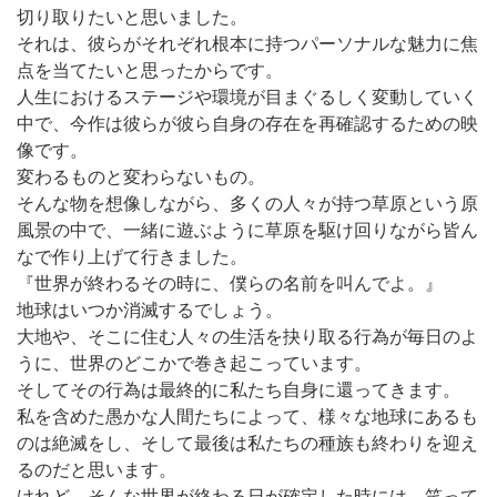
切り取りたいと思いました。
それは、彼らがそれぞれ根本に持つパーソナルな魅力に焦
点を当てたいと思ったからです。
人生におけるステージや環境が目まぐるしく変動していく
中で、今作は彼らが彼ら自身の存在を再確認するための映
像です。
変わるものと変わらないもの。
そんな物を想像しながら、多くの人々が持つ草原という原
風景の中で、一緒に遊ぶように草原を駆け回りながら皆ん
なで作り上げて行きました。
『世界が終わるその時に、僕らの名前を叫んでよ。』
地球はいつか消滅するでしょう。
大地や、そこに住む人々の生活を抉り取る行為が毎日のよ
うに、世界のどこかで巻き起こっています。
そしてその行為は最終的に私たち自身に還ってきます。
私を含めた愚かな人間たちによって、様々な地球にあるも
のは絶滅をし、そして最後は私たちの種族も終わりを迎え
るのだと思います。
けれど、そんな世界が終わる日が確定した時には、笑って