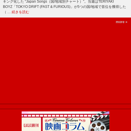
キング化した “Japan Songs（国/地域別チャート）”。当週はTERIYAKI
BOYZ「TOKYO DRIFT (FAST & FURIOUS)」が5つの国/地域で首位を獲得した
（ …
続きを読む
more »