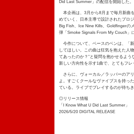
Did Last Summer」の配信を開始した。
本企画は、3月から8月まで毎月新曲を投
めていく、日本主導で設計されたプロジェクト
Big Fish、Ice Nine Kills、G
弾「Smoke Signals From My Co
今作について、ベースのベンは、「新曲『I Kn
してほしい。この曲は狂気を抱えた人物
てあったのか？”と疑問を抱かせるよう
新しい方向性を示す1曲で、とてもフレ
さらに、ヴォーカル／ラッパーのアリ
よ。すごくクールなヴァイブスを持った楽
ている。ライブでプレイするのが待ち
◎リリース情報
「I Know What U Did Last Summer」
2026/5/20 DIGITAL RELEASE