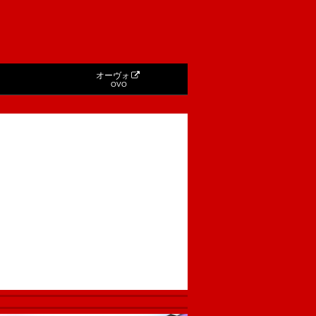
オーヴォ
OVO