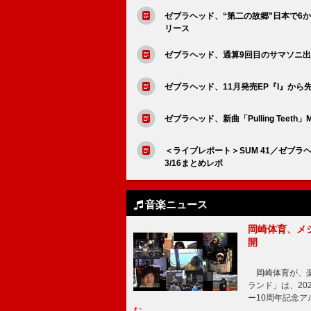
ゼブラヘッド、“第二の故郷”日本で6か月
リース
ゼブラヘッド、通算9回目のサマソニ
ゼブラヘッド、11月発売EP『I』から先行SG
ゼブラヘッド、新曲「Pulling Teeth」
＜ライブレポート＞SUM 41／ゼブラヘ
3/16まとめレポ
音楽ニュース
岡崎体育、メ
開
岡崎体育が、楽
ランド」は、20
ー10周年記念
む