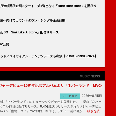
連続配信企画スタート 第1弾となる「Burn Burn Burn」を配信リ
出演へ向けてカウントダウン・シングル企画始動
「Sink Like A Stone」配信リリース
MV公開
ッド／スイサイダル・テンデンシーズら出演【PUNKSPRING 2024】
MUSIC NEWS
ジャーデビュー10周年記念アルバムより「ネバーランド」MV公
2026年8月5日
Ｊ－ＰＯＰ
曲「ネバーランド」のミュージックビデオを公開した。 楽曲「ネバー
26年7月3日に配信リリース、8月5日にCDリリースされたメジャーデビュ
アルバム『盆地テクノ』の収録曲。本作は、デビュー前に寡少 …
続きを読