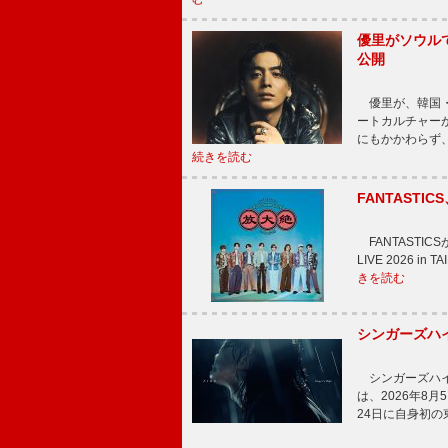
優里がソウル
公開
優里が、韓国・
ートカルチャー
にもかかわらず
続きを読む
FANTAST
FANTASTICS
LIVE 2026 
きを読む
シンガーズハイ
シンガーズハイが
は、2026年8
24日に自身初