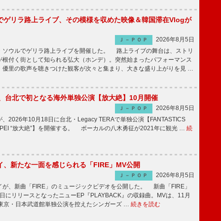
でゲリラ路上ライブ、その模様を収めた映像＆韓国滞在Vlogが
2026年8月5日
Ｊ－ＰＯＰ
ソウルでゲリラ路上ライブを開催した。 路上ライブの舞台は、ストリ
が根付く街として知られる弘大（ホンデ）。突然始まったパフォーマンス
、優里の歌声を聴きつけた観客が次々と集まり、大きな盛り上がりを見 …
ICS、台北で初となる海外単独公演【放大絶】10月開催
2026年8月5日
Ｊ－ＰＯＰ
が、2026年10月18日に台北・Legacy TERAで単独公演【FANTASTICS
in TAIPEI “放大絶”】を開催する。 ボーカルの八木勇征が2021年に観光 …
続
、新たな一面を感じられる「FIRE」MV公開
2026年8月5日
Ｊ－ＰＯＰ
、新曲「FIRE」のミュージックビデオを公開した。 新曲「FIRE」
月5日にリリースとなったニューEP『PLAYBACK』の収録曲。MVは、11月
の東京・日本武道館単独公演を控えたシンガーズ …
続きを読む