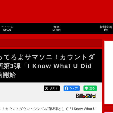
ニュース
音楽
特別企画
NEWS
MUSIC
PR
ってろよサマソニ！カウントダ
弾「I Know What U Did
配信開始
ポスト
シェア
送る
ウントダウン・シングル”第3弾として「I Know What U