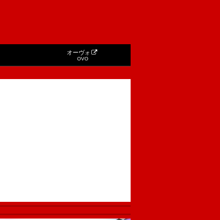
オーヴォ
OVO