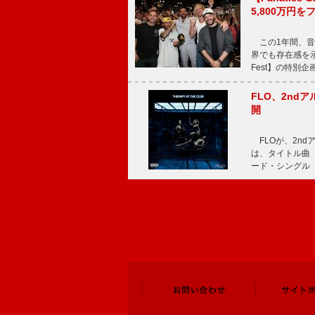
5,800万円
この1年間、音
界でも存在感を示
Fest】の特別企画
FLO、2ndア
開
FLOが、2ndア
は、タイトル曲「T
ード・シングル「L