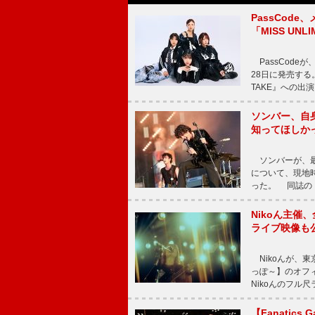
PassCode
「MISS UNL
PassCode
28日に発売する。
TAKE』への出
ソンバー、自
知ってほしか
ソンバーが、最新シ
について、現地時
った。 同誌の『Po
Nikoん主催
ライブ映像も
Nikoんが、東
っぽ～】のオフ
Nikoんのフル
【Fanatic