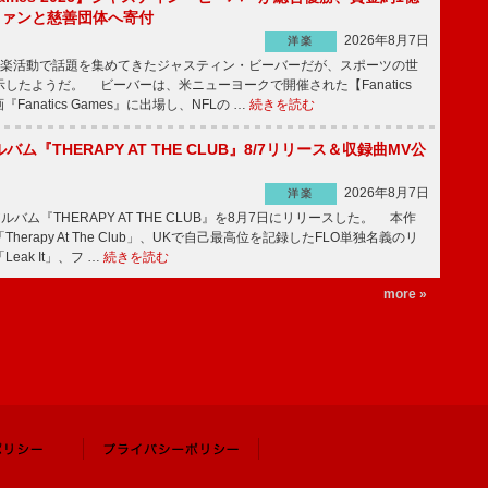
をファンと慈善団体へ寄付
2026年8月7日
洋楽
楽活動で話題を集めてきたジャスティン・ビーバーだが、スポーツの世
したようだ。 ビーバーは、米ニューヨークで開催された【Fanatics
『Fanatics Games』に出場し、NFLの …
続きを読む
ルバム『THERAPY AT THE CLUB』8/7リリース＆収録曲MV公
2026年8月7日
洋楽
ルバム『THERAPY AT THE CLUB』を8月7日にリリースした。 本作
herapy At The Club」、UKで自己最高位を記録したFLO単独名義のリ
eak It」、フ …
続きを読む
more »