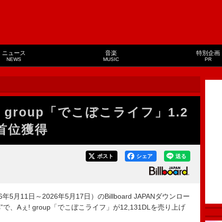
ニュース
音楽
特別企画
NEWS
MUSIC
PR
group「でこぼこライフ」1.2
グ首位獲得
ポスト
シェア
送る
月11日～2026年5月17日）のBillboard JAPANダウンロー
s”で、Aぇ! group「でこぼこライフ」が12,131DLを売り上げ