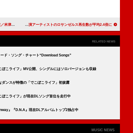
ストリーミングまとめ
Ado／HANAら、LA開催の日本音楽フェス【Zipangu】出演アーティストのロサンゼルス再生数が平均2.4倍に
RELATED NEWS
ンロード・ソング・チャート“Download Songs”
「でこぼこライフ」MV公開、シングルにはソロバージョンも収録
カルなダンスが特徴の「でこぼこライフ」初披露
「でこぼこライフ」が現在DLソング首位を走行中
unway』『D.N.A』現在DLアルバムトップ2独占中
MUSIC NEWS