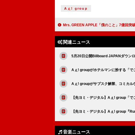
Aぇ! group
Mrs. GREEN APPLE「僕のこと」7億回突破／米津玄師「さよーならまたいつか！」3億回突破ほか：今週の
関連ニュース
5月20日公開Billboard JAPANダウ
Aぇ! groupがホテルマンに扮する
Aぇ! groupがサブスク解禁、コミ
【先ヨミ・デジタル】Aぇ! group
【先ヨミ・デジタル】Aぇ! group『R
音楽ニュース