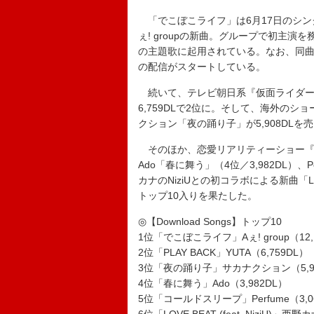
「でこぼこライフ」は6月17日のシン
ぇ! groupの新曲。グループで初主演を
の主題歌に起用されている。なお、同曲
の配信がスタートしている。
続いて、テレビ朝日系『仮面ライダーゼッ
6,759DLで2位に。そして、海外の
クション「夜の踊り子」が5,908DL
そのほか、恋愛リアリティーショー『
Ado「春に舞う」（4位／3,982DL）、
カナのNiziUとの初コラボによる新曲「LOVE 
トップ10入りを果たした。
◎【Download Songs】トップ10
1位「でこぼこライフ」Aぇ! group（12,
2位「PLAY BACK」YUTA（6,759DL）
3位「夜の踊り子」サカナクション（5,9
4位「春に舞う」Ado（3,982DL）
5位「コールドスリープ」Perfume（3,0