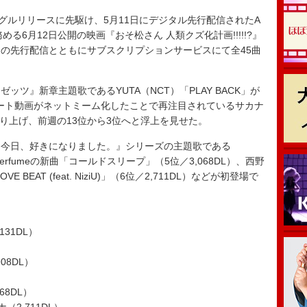
グルリリースに先駆け、5月11日にデジタル先行配信されたA
務める6月12日公開の映画『おそ松さん 人類クズ化計画!!!!!?』
の先行配信とともにサブスクリプションサービスにて全45曲
ツ』新章主題歌であるYUTA（NCT）「PLAY BACK」が
ショート動画がネットミーム化したことで再注目されているサカナ
を売り上げ、前週の13位から3位へと浮上を見せた。
今日、好きになりました。』シリーズの主題歌である
Perfumeの新曲「コールドスリープ」（5位／3,068DL）、西野
BEAT (feat. NiziU)」（6位／2,711DL）などが初登場で
131DL）
08DL）
68DL）