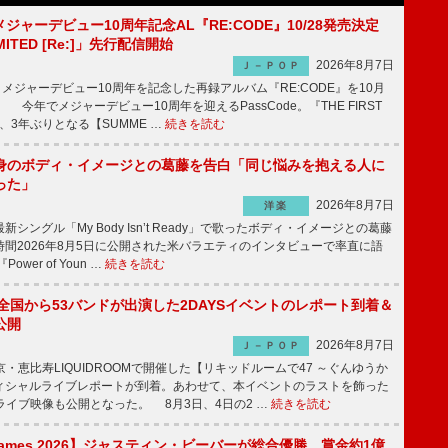
、メジャーデビュー10周年記念AL『RE:CODE』10/28発売決定
IMITED [Re:]」先行配信開始
2026年8月7日
Ｊ－ＰＯＰ
が、メジャーデビュー10周年を記念した再録アルバム『RE:CODE』を10月
 今年でメジャーデビュー10周年を迎えるPassCode。『THE FIRST
演、3年ぶりとなる【SUMME …
続きを読む
身のボディ・イメージとの葛藤を告白「同じ悩みを抱える人に
った」
2026年8月7日
洋楽
ングル「My Body Isn’t Ready」で歌ったボディ・イメージとの葛藤
間2026年8月5日に公開された米バラエティのインタビューで率直に語
wer of Youn …
続きを読む
、全国から53バンドが出演した2DAYSイベントのレポート到着＆
公開
2026年8月7日
Ｊ－ＰＯＰ
京・恵比寿LIQUIDROOMで開催した【リキッドルームで47 ～ぐんゆうか
ィシャルライブレポートが到着。あわせて、本イベントのラストを飾った
尺ライブ映像も公開となった。 8月3日、4日の2 …
続きを読む
s Games 2026】ジャスティン・ビーバーが総合優勝、賞金約1億