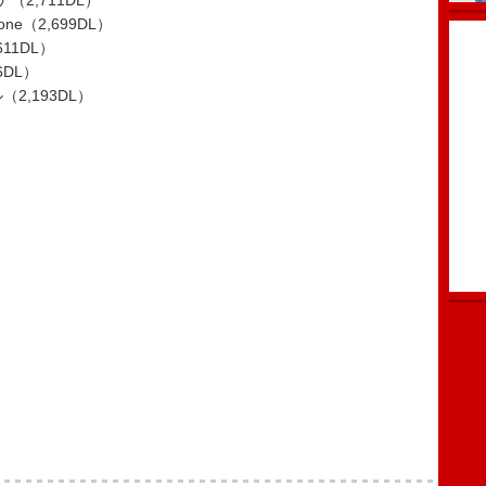
カナ（2,711DL）
one（2,699DL）
611DL）
DL）
2,193DL）