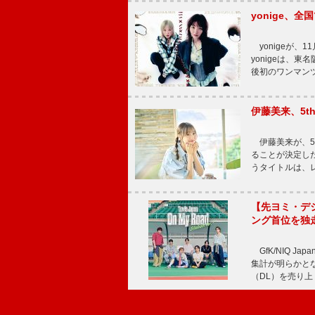
yonige、全国
yonigeが、11
yonigeは、東名
後初のワンマン
伊藤美来、5t
伊藤美来が、5t
ることが決定した
うタイトルは、レ
【先ヨミ・デジタル
ング首位を独
GfK/NIQ J
集計が明らかとなり、T
（DL）を売り上