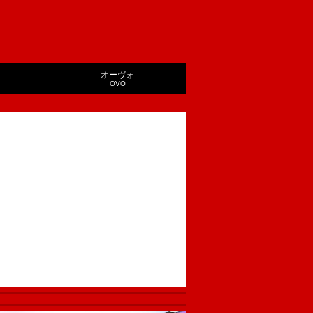
オーヴォ
OVO