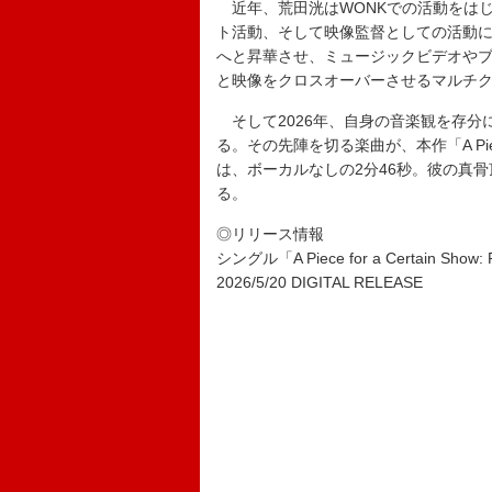
近年、荒田洸はWONKでの活動をは
ト活動、そして映像監督としての活動
へと昇華させ、ミュージックビデオや
と映像をクロスオーバーさせるマルチ
そして2026年、自身の音楽観を存分
る。その先陣を切る楽曲が、本作「A Piece for
は、ボーカルなしの2分46秒。彼の真
る。
◎リリース情報
シングル「A Piece for a Certain Show: 
2026/5/20 DIGITAL RELEASE