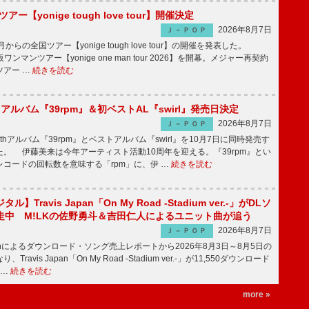
ツアー【yonige tough love tour】開催決定
2026年8月7日
Ｊ－ＰＯＰ
月からの全国ツアー【yonige tough love tour】の開催を発表した。
阪ワンマンツアー【yonige one man tour 2026】を開幕。メジャー再契約
ツアー …
続きを読む
hアルバム『39rpm』＆初ベストAL『swirl』発売日決定
2026年8月7日
Ｊ－ＰＯＰ
hアルバム『39rpm』とベストアルバム『swirl』を10月7日に同時発売す
。 伊藤美来は今年アーティスト活動10周年を迎える。『39rpm』とい
コードの回転数を意味する「rpm」に、伊 …
続きを読む
】Travis Japan「On My Road -Stadium ver.-」がDLソ
走中 M!LKの佐野勇斗＆吉田仁人によるユニット曲が追う
2026年8月7日
Ｊ－ＰＯＰ
apanによるダウンロード・ソング売上レポートから2026年8月3日～8月5日の
ravis Japan「On My Road -Stadium ver.-」が11,550ダウンロード
 …
続きを読む
more »