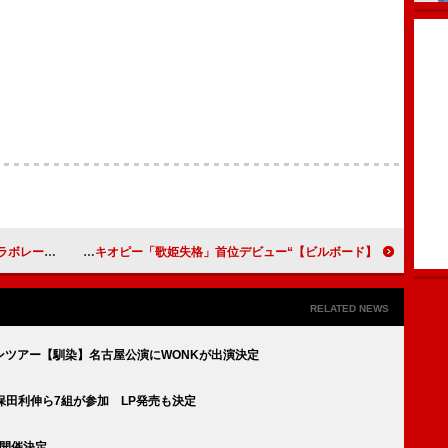
s」配信リリース
【ビルボード】“ニコニコ VOCALOID SONGS TOP20”、ピノキオピー「歌姫失格」首位デビュー
RELATED NEWS
2マンツアー【馴染】名古屋公演にWONKが出演決定
保田利伸ら7組が参加 LP発売も決定
月開催決定