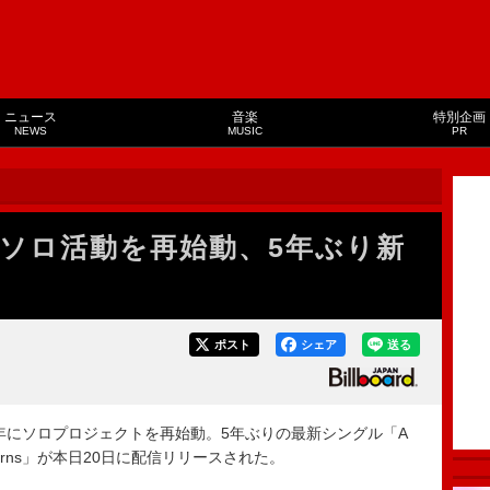
ニュース
音楽
特別企画
NEWS
MUSIC
PR
がソロ活動を再始動、5年ぶり新
ポスト
シェア
送る
6年にソロプロジェクトを再始動。5年ぶりの最新シングル「A
ythm Patterns」が本日20日に配信リリースされた。