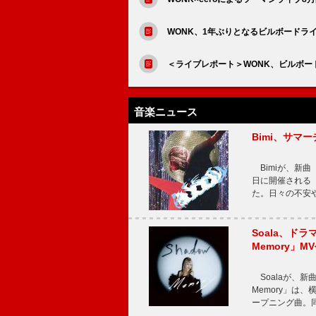
WONK、1年ぶりとなるビルボードラ
＜ライブレポート＞WONK、ビルボ
音楽ニュース
Bimi、サマ
Bimiが、新曲「
日に開催される【Bi
た。日々の不安
Soala、ド
Memory」M
Soalaが、新曲
Memory」は
ープニング曲。同