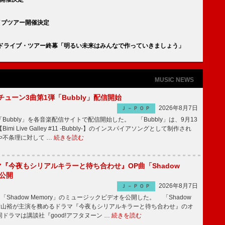
イブツアー開催決定
ードライブ・ツアー終幕「明るい未来はみんなで作っていきましょう」
MUSIC NEWS
ーチューン3曲第1弾「Bubbly」配信開始
2026年8月7日
Ｊ－ＰＯＰ
Bubbly」を各音楽配信サイトで配信開始した。 「Bubbly」は、9月13
mi Live Galley #11 -Bubbly-】のインスパイアソングとして制作され
や不条理に対して …
続きを読む
ラマ『今夜もシリアルキラーと待ち合わせ』OP曲「Shadow
V公開
2026年8月7日
Ｊ－ＰＯＰ
「Shadow Memory」のミュージックビデオを公開した。 「Shadow
、横山裕が主演を務めるドラマ『今夜もシリアルキラーと待ち合わせ』のオ
ドラマは講談社『good!アフタヌーン …
続きを読む