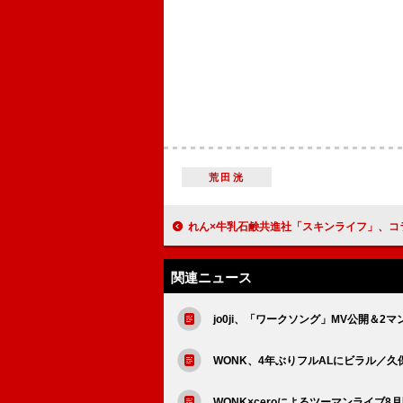
荒田洸
れん×牛乳石鹸共進社「スキンライフ」、コラボレーションソング「bubble day
関連ニュース
jo0ji、「ワークソング」MV公開＆
WONK、4年ぶりフルALにビラル／久
WONK×ceroによるツーマンライブ8