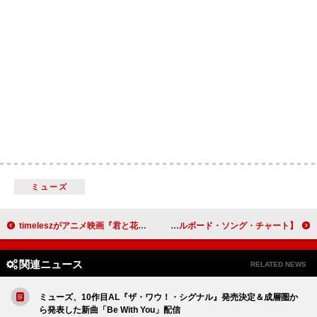
ミューズ
timeleszがアニメ映画『君と花火と約束と』主題歌、主演・佐藤勝利が“自信を持って届ける”楽曲入り予告解禁
【米ビルボード・ソング・チャート】エラ・ラングレー通算10週目1位、ブルーノ・マーズ／オリヴィア・ディーンが新記録
関連ニュース
RELATED NEWS
ミューズ、10作目AL『ザ・ワウ！・シグナル』発売決定＆成層圏か
ら発表した新曲「Be With You」配信