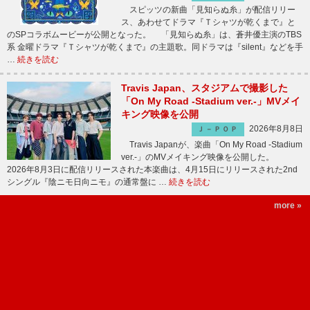
スピッツの新曲「見知らぬ糸」が配信リリー
ス、あわせてドラマ『Ｔシャツが乾くまで』と
のSPコラボムービーが公開となった。 「見知らぬ糸」は、蒼井優主演のTBS
系 金曜ドラマ『Ｔシャツが乾くまで』の主題歌。同ドラマは『silent』などを手
…
続きを読む
Travis Japan、スタジアムで撮影した
「On My Road -Stadium ver.-」MVメイ
キング映像を公開
2026年8月8日
Ｊ－ＰＯＰ
Travis Japanが、楽曲「On My Road -Stadium
ver.-」のMVメイキング映像を公開した。
2026年8月3日に配信リリースされた本楽曲は、4月15日にリリースされた2nd
シングル『陰ニモ日向ニモ』の通常盤に …
続きを読む
more »