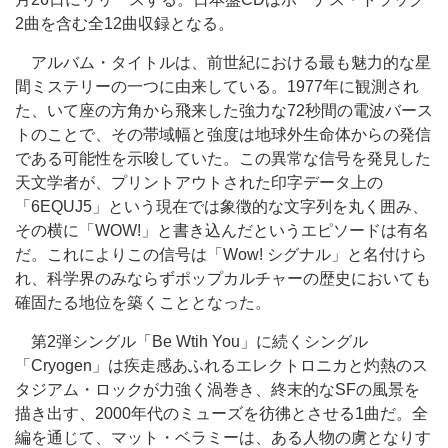
2曲を含む全12曲収録となる。
アルバム・タイトルは、前世紀における最も魅力的な星
間ミステリーの一つに由来している。1977年に観測され
た、いて座の方角から飛来した強力な72秒間の電波バース
トのことで、その帯域幅と強度は地球外生命体からの発信
である可能性を示唆していた。この異常な信号を発見した
天文学者が、プリントアウトされた印字データ上の
「6EQUJ5」という現在では象徴的な文字列を丸く囲み、
その横に「WOW!」と書き込んだというエピソードは有名
だ。これによりこの信号は「Wow! シグナル」と名付けら
れ、科学界のみならずポップカルチャーの歴史においても
確固たる地位を築くこととなった。
第2弾シングル「Be Wtih You」に続くシングル
「Cryogen」は疾走感あふれるエレクトロニカと灼熱のス
タジアム・ロックが力強く渦巻き、終末的なSFの風景を
描き出す、2000年代のミューズを彷彿とさせる1曲だ。全
編を通じて、マット・ベラミーは、ある人物の虜となりす