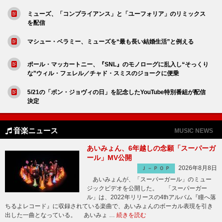
ミューズ、「コンプライアンス」と「ユーフォリア」のリミックス
を配信
マシュー・ベラミー、ミューズを“最も長い結婚生活”と例える
ポール・マッカートニー、『SNL』のモノローグに乱入し“そっくり
な”ウィル・フェレル／チャド・スミスのジョークに便乗
5/21の「ボン・ジョヴィの日」を記念したYouTube特別番組が配信
決定
音楽ニュース
MUSIC NEWS
あいみょん、6年越しの念願「スーパーガ
ール」MV公開
2026年8月8日
Ｊ－ＰＯＰ
あいみょんが、「スーパーガール」のミュー
ジックビデオを公開した。 「スーパーガー
ル」は、2022年リリースの4thアルバム『瞳へ落
ちるよレコード』に収録されている楽曲で、あいみょんのボーカル表現を引き
出した一曲となっている。 あいみょ …
続きを読む