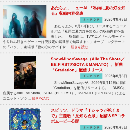
あたらよ、ニューAL『私雨に夏の灯を知
る』収録内容発表
2026年8月8日
Ｊ－ＰＯＰ
あたらよが、8月19日にリリースするニューア
ルバム『私雨に夏の灯を知る』の収録内容を発
表した。 収録曲は、TVアニメ『ヘルモード～
やり込み好きのゲーマーは廃設定の異世界で無双する～』オープニングテーマ
の「ハク」、劇場版『僕の心のヤバイや …
続きを読む
ShowMinorSavage（Aile The Shota／
BE:FIRSTのSOTA＆MANATO）、新曲
「Gradation」配信リリース
2026年8月8日
Ｊ－ＰＯＰ
ShowMinorSavageが、2026年8月12日に新曲
「Gradation」を配信リリースする。 BMSGに
所属するAile The Shota、SOTA（BE:FIRST）、MANATO（BE:FIRST）による
ユニット・Sho …
続きを読む
スピッツ、ドラマ『Ｔシャツが乾くま
で』主題歌「見知らぬ糸」配信＆SPコラ
ボムービー公開
2026年8月8日
Ｊ－ＰＯＰ