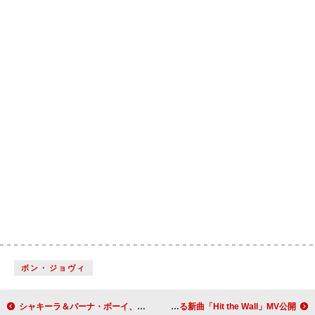
ボン・ジョヴィ
シャキーラ＆バーナ・ボーイ、【FIFAワールドカップ2026】公式ソング「Dai Dai」公開 日本語歌詞も登場
グレイシー・エイブラムス、新たな時代を幕開ける新曲「Hit the Wall」MV公開