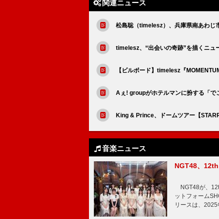
関連ニュース
松島聡（timelesz）、兵庫県南あ
timelesz、“出会いの奇跡”を描く
【ビルボード】timelesz『MOMEN
Aぇ! groupがホテルマンに扮する
King & Prince、ドームツアー【S
音楽ニュース
NGT48、1
NGT48が、1
ットフォームSH
リースは、202