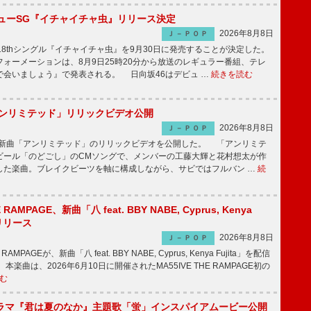
ニューSG『イチャイチャ虫』リリース決定
2026年8月8日
Ｊ－ＰＯＰ
8thシングル『イチャイチャ虫』を9月30日に発売することが決定した。
ォーメーションは、8月9日25時20分から放送のレギュラー番組、テレ
で会いましょう』で発表される。 日向坂46はデビュ …
続きを読む
「アンリミテッド」リリックビデオ公開
2026年8月8日
Ｊ－ＰＯＰ
、最新曲「アンリミテッド」のリリックビデオを公開した。 「アンリミテ
ビール「のどごし」のCMソングで、メンバーの工藤大輝と花村想太が作
した楽曲。ブレイクビーツを軸に構成しながら、サビではフルバン …
続
E RAMPAGE、新曲「八 feat. BBY NABE, Cyprus, Kenya
信リリース
2026年8月8日
Ｊ－ＰＯＰ
RAMPAGEが、新曲「八 feat. BBY NABE, Cyprus, Kenya Fujita」を配信
楽曲は、2026年6月10日に開催されたMA55IVE THE RAMPAGE初の
む
ラマ『君は夏のなか』主題歌「蛍」インスパイアムービー公開