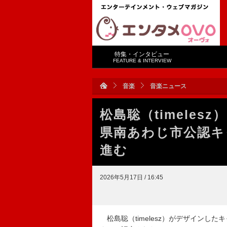
特集・インタビュー
FEATURE & INTERVIEW
音楽
音楽ニュース
松島聡（timele
県南あわじ市公認キ
進む
2026年5月17日 / 16:45
松島聡（timelesz）がデザインし