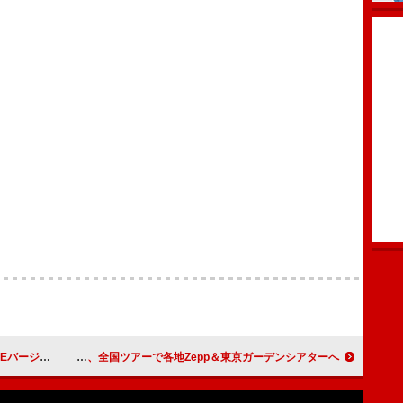
ance」配信リリース
sumika、全国ツアーで各地Zepp＆東京ガーデンシアターへ