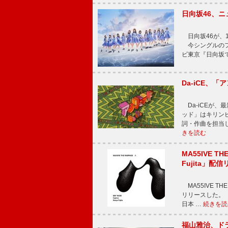
日向坂46、
日向坂46が、1
今シングルのフ
ビ東京『日向坂
Da-iCE、
Da-iCEが
ッド」はキリン
詞・作曲を担当
きを読む
MA55IVE TH
Fujita」配
MA55IVE THE 
リリースした。 本
日本 …
続きを読
福山雅治、ド