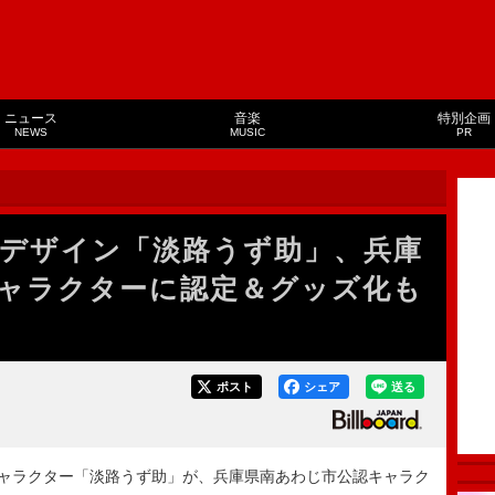
ニュース
音楽
特別企画
NEWS
MUSIC
PR
sz）デザイン「淡路うず助」、兵庫
ャラクターに認定＆グッズ化も
ポスト
シェア
送る
たキャラクター「淡路うず助」が、兵庫県南あわじ市公認キャラク