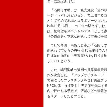
ターに認定された。
「淡路うず助」は、観光施設「道の駅
ージ「うずしおビジョン」で上映する
として初めて地域とコラボレーションし
昨年10月16日、この「道の駅うずし
は、松島聡もスペシャルゲストとして
りの原画を守本憲弘南あわじ市長に手
そして今回、南あわじ市が「淡路うず
南あわじ市からのPRや各観光施設での
門海峡の渦潮の世界遺産登録を目指す
していくという。
また、鳴門海峡の渦潮の世界遺産登録
作が決定した。「アップサイクル・ア
で回収したプラスチックを含む再生プ
NPO団体「うず潮を世界遺産登録にす
内で行われる予定で、店舗などの情報
もスタートしたとのこと。