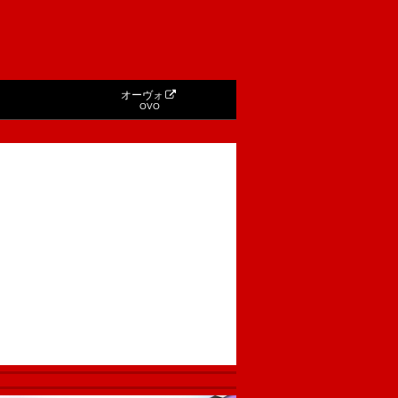
オーヴォ
OVO