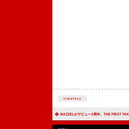
timelesz
MAZZELがデビュー3周年、THE FIRST TAKEバージョン「Only You」「Get Up And D