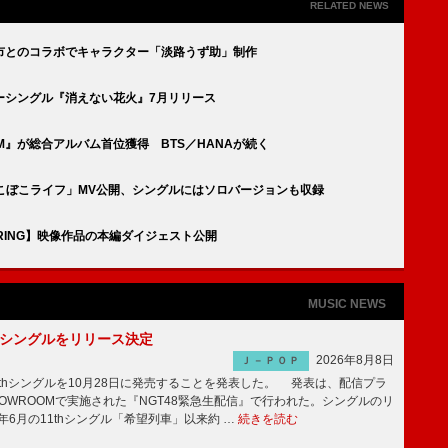
RELATED NEWS
わじ市とのコラボでキャラクター「淡路うず助」制作
ニューシングル『消えない花火』7月リリース
TUM』が総合アルバム首位獲得 BTS／HANAが続く
「でこぼこライフ」MV公開、シングルにはソロバージョンも収録
TARRING】映像作品の本編ダイジェスト公開
MUSIC NEWS
2thシングルをリリース決定
2026年8月8日
Ｊ－ＰＯＰ
2thシングルを10月28日に発売することを発表した。 発表は、配信プラ
OWROOMで実施された『NGT48緊急生配信』で行われた。シングルのリ
5年6月の11thシングル「希望列車」以来約 …
続きを読む