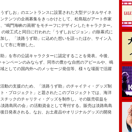
うずしお」のエントランスに設置された大型デジタルサイネ
コンテンツの企画募集をきっかけとして、松島聡がアート作家
、“鳴門海峡の渦潮”をモチーフにデザインしたキャラクター。
お」の竣工式と同日に行われた「うずしおビジョン」の除幕式に
参加し、「淡路うず助」に込めた想いを語ったほか、サイン入
渡して市に寄贈した。
助」を市の公認キャラクターに認定することを発表。今後、
キャンペーンのみならず、同市の豊かな自然のアピールや、鳴
地域としての国内外へのメッセージ発信等、様々な場面で活躍
活動の支援のため、「淡路うず助」のチャイティ・グッズ制
ート・プロジェクト」と題されたこのプロジェクトでは、海洋
ラスチックのチャリティ・グッズを制作し、その販売収益を
る淡路島民の会」の活動資金として寄付する。販売は淡路島島
は後日発表される。なお、お土産品やオリジナルグッズの開発