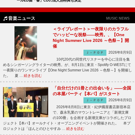
ールED曲「番」CDの法人別特典も決定
音楽ニュース
MUSIC NEWS
＜ライブレポート＞一夜限りのカラフル
でハッピーな祝祭――映秀。、【One
Night Summer Live 2026 ～色祭～】開
催
2026年8月9日
Ｊ－ＰＯＰ
10代20代の同世代リスナーを中心に注目を集
めるシンガーソングライターの映秀。が、8月1日に東京・Spotify O-WESTにて
一夜限りのワンマンライブ【One Night Summer Live 2026 ～色祭～】を開催し
た。 夏 …
続きを読む
「自分だけの1冊との出会いを」――全国
の本屋パーティ【本パ】がスタート
2026年8月9日
Ｊ－ＰＯＰ
2026年8月8日に東京・紀伊國屋書店新宿本店
で、森永乳業のマウントレーニアと「新潮文庫
の100冊」を企画する新潮文庫がコラボしたプロ
ジェクト【本パ】オールナイト・オープニングイベントが開催された。 本プ
ロジェクトは「ほんとのひとやすみ …
続きを読む