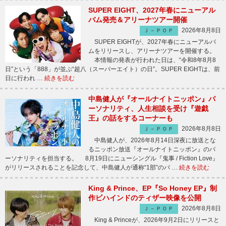
SUPER EIGHT、2027年春にニューアル
バム発売＆アリーナツアー開催
2026年8月8日
Ｊ－ＰＯＰ
SUPER EIGHTが、2027年春にニューアルバ
ムをリリースし、アリーナツアーを開催する。
本情報の発表が行われた日は、“令和8年8月8
日”という「888」が並ぶ“超八（スーパーエイト）の日”。SUPER EIGHTは、前
日に行われ …
続きを読む
中島健人が『オールナイトニッポン』パ
ーソナリティ、人生相談を受け『遊戯
王』の話をするコーナーも
2026年8月8日
Ｊ－ＰＯＰ
中島健人が、2026年8月14日深夜に放送とな
るニッポン放送『オールナイトニッポン』のパ
ーソナリティを担当する。 8月19日にニューシングル『鬼事 / Fiction Love』
がリリースされることを記念して、中島健人が通称“1部”のパ …
続きを読む
King & Prince、EP『So Honey EP』制
作ビハインドのティザー映像を公開
2026年8月8日
Ｊ－ＰＯＰ
King & Princeが、2026年9月2日にリリースと