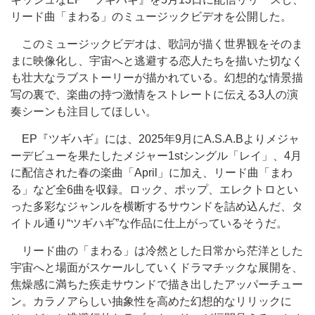
リード曲「まわる」のミュージックビデオを公開した。
このミュージックビデオは、歌詞が描く世界観をそのま
まに映像化し、宇宙へと逃避する恋人たちを描いた切なく
も壮大なラブストーリーが描かれている。幻想的な情景描
写の裏で、楽曲の持つ激情をストレートに伝える3人の演
奏シーンも注目してほしい。
EP『ツギハギ』には、2025年9月にA.S.A.Bよりメジャ
ーデビューを果たしたメジャー1stシングル「レイ」、4月
に配信された春の楽曲「April」に加え、リード曲「まわ
る」など全6曲を収録。ロック、ポップ、エレクトロとい
った多彩なジャンルを横断するサウンドを詰め込んだ、タ
イトル通り“ツギハギ”な作品に仕上がっているそうだ。
リード曲の「まわる」は冷然とした日常から茫洋とした
宇宙へと場面がスケールしていくドラマチックな展開を、
焦燥感に満ちた疾走サウンドで描き出したアッパーチュー
ン。カラノアらしい抽象性を高めた幻想的なリリックに