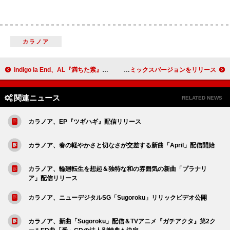
カラノア
indigo la End、AL『満ちた紫』収録楽曲「ワールプール」MV公開
ぼっちぼろまる、TVアニメ『逃げ上手の若君』EDテーマ「鎌倉STYLE」リミックスバージョンをリリース
関連ニュース
RELATED NEWS
カラノア、EP『ツギハギ』配信リリース
カラノア、春の軽やかさと切なさが交差する新曲「April」配信開始
カラノア、輪廻転生を想起＆独特な和の雰囲気の新曲「プラナリ
ア」配信リリース
カラノア、ニューデジタルSG「Sugoroku」リリックビデオ公開
カラノア、新曲「Sugoroku」配信＆TVアニメ『ガチアクタ』第2ク