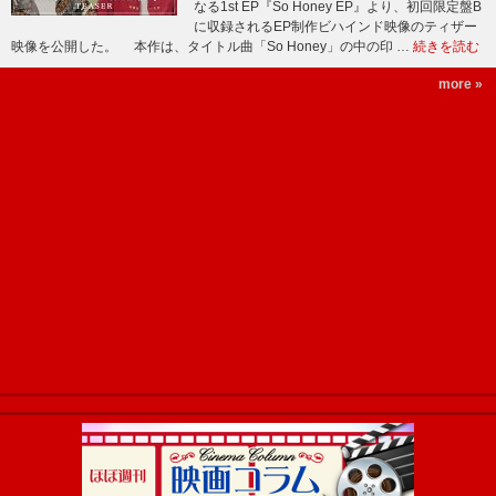
なる1st EP『So Honey EP』より、初回限定盤B
に収録されるEP制作ビハインド映像のティザー
映像を公開した。 本作は、タイトル曲「So Honey」の中の印 …
続きを読む
more »