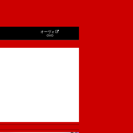
オーヴォ
OVO