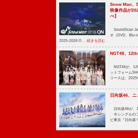
Snow Man、
映像作品が202
べ】
SoundScan
オ（DVD、Blu-
2025-2026 O …
続きを読む
NGT48、1
NGT48が、1
ットフォームSH
リースは、202
日向坂46、
日向坂46が、1
今シングルのフ
ビ東京『日向坂