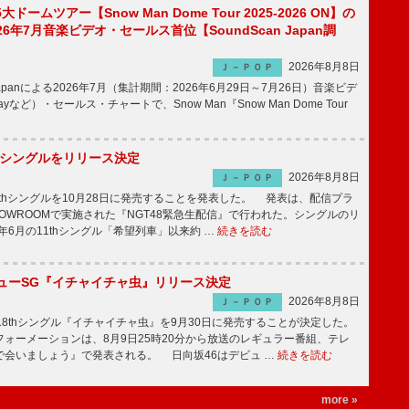
5大ドームツアー【Snow Man Dome Tour 2025-2026 ON】の
6年7月音楽ビデオ・セールス首位【SoundScan Japan調
2026年8月8日
Ｊ－ＰＯＰ
 Japanによる2026年7月（集計期間：2026年6月29日～7月26日）音楽ビデ
rayなど）・セールス・チャートで、Snow Man『Snow Man Dome Tour
2thシングルをリリース決定
2026年8月8日
Ｊ－ＰＯＰ
2thシングルを10月28日に発売することを発表した。 発表は、配信プラ
OWROOMで実施された『NGT48緊急生配信』で行われた。シングルのリ
5年6月の11thシングル「希望列車」以来約 …
続きを読む
ニューSG『イチャイチャ虫』リリース決定
2026年8月8日
Ｊ－ＰＯＰ
8thシングル『イチャイチャ虫』を9月30日に発売することが決定した。
ォーメーションは、8月9日25時20分から放送のレギュラー番組、テレ
で会いましょう』で発表される。 日向坂46はデビュ …
続きを読む
more »