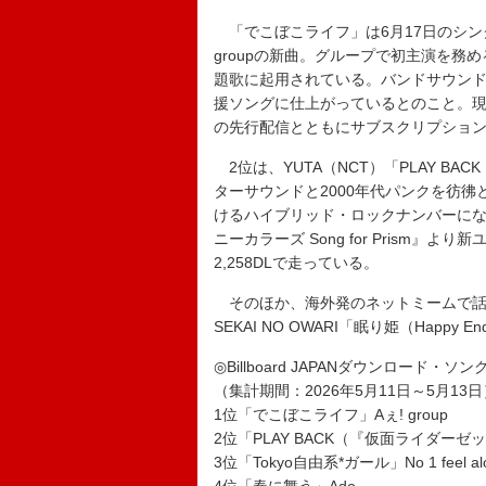
「でこぼこライフ」は6月17日のシン
groupの新曲。グループで初主演を務める
題歌に起用されている。バンドサウン
援ソングに仕上がっているとのこと。現
の先行配信とともにサブスクリプション
2位は、YUTA（NCT）「PLAY BA
ターサウンドと2000年代パンクを彷
けるハイブリッド・ロックナンバーにな
ニーカラーズ Song for Prism』より新
2,258DLで走っている。
そのほか、海外発のネットミームで話
SEKAI NO OWARI「眠り姫（Happy
◎Billboard JAPANダウンロード・ソ
（集計期間：2026年5月11日～5月13日
1位「でこぼこライフ」Aぇ! group
2位「PLAY BACK（『仮面ライダーゼ
3位「Tokyo自由系*ガール」No 1 feel al