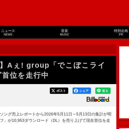
ニュース
音楽
特別企画
NEWS
MUSIC
PR
Aぇ! group「でこぼこライ
グ首位を走行中
ポスト
シェア
送る
ド・ソング売上レポートから2026年5月11日～5月13日の集計が明
ライフ」が10,953ダウンロード（DL）を売り上げて現在首位を走