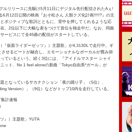
グルリリースに先駆け5月11日にデジタル先行配信されたAぇ!
6月12日公開の映画『おそ松さん 人類クズ化計画!!!!!?』の主
ドとポジティブな歌詞とともに、背中を押してくれるような応
在、2位以下に大幅な差をつけて首位を独走中だ。なお、同曲
サービスにて全45曲の配信がスタートしている。
CK（『仮面ライダーゼッツ』）主題歌」が4,313DLで走行中。ギ
彿とさせるビートが融合し、エモーショナルなボーカルが畳み掛
っているという。続く3位には、『アイドルマスター シャイ
ユニット、No 1 feel aloneの新曲「Tokyo自由系*ガール」が
題となっているサカナクション「夜の踊り子」（5位）、
 Ending Version）」（9位）などがトップ10内を走行している。
ング集計速報
）
ッツ』）主題歌」YUTA
one