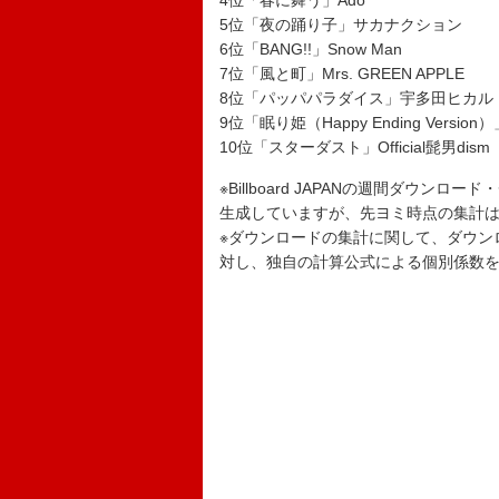
4位「春に舞う」Ado
5位「夜の踊り子」サカナクション
6位「BANG!!」Snow Man
7位「風と町」Mrs. GREEN APPLE
8位「パッパパラダイス」宇多田ヒカル
9位「眠り姫（Happy Ending Version）
10位「スターダスト」Official髭男dism
※Billboard JAPANの週間ダウンロ
生成していますが、先ヨミ時点の集計はGf
※ダウンロードの集計に関して、ダウン
対し、独自の計算公式による個別係数