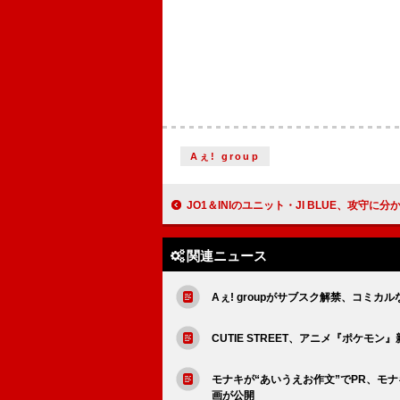
Aぇ! group
JO1＆INIのユニット・JI BLUE、攻守に分かれて“繋がる”『ViV
関連ニュース
Aぇ! groupがサブスク解禁、コミ
CUTIE STREET、アニメ『ポケモ
モナキが“あいうえお作文”でPR、モナ
画が公開