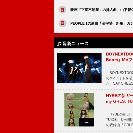
映画『正直不動産』の挿入曲、山下智久「声（
PEOPLE 1の新曲「金字塔」起用、
音楽ニュース
BOYNEXT
Boom」MV
BOYNEXTDO
のMVフォトを公
た「SAY CHE
HYBEの新ガ
my GRLS, 
HYBEの新ガール
TUIDE』を公開
の収録曲「GRL