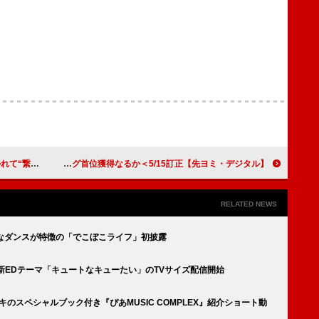
i』表紙を飾る
【先ヨミ・デジタル】サカナクション「夜の踊り子」ストリーミング・ソング首位走行中 自身初のストリーミング首位獲得なるか＜5/15訂正＞
RELATED NEWS
カルなダンスが特徴の「でこぼこライフ」初披露
ン』新EDテーマ「キュートなキューたい」のTVサイズ配信開始
キのスペシャルブック付き『ぴあMUSIC COMPLEX』紹介ショート動