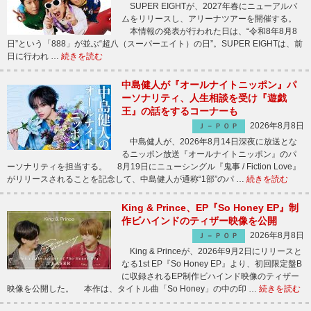
SUPER EIGHTが、2027年春にニューアルバ
ムをリリースし、アリーナツアーを開催する。
本情報の発表が行われた日は、“令和8年8月8
日”という「888」が並ぶ“超八（スーパーエイト）の日”。SUPER EIGHTは、前
日に行われ …
続きを読む
中島健人が『オールナイトニッポン』パ
ーソナリティ、人生相談を受け『遊戯
王』の話をするコーナーも
2026年8月8日
Ｊ－ＰＯＰ
中島健人が、2026年8月14日深夜に放送とな
るニッポン放送『オールナイトニッポン』のパ
ーソナリティを担当する。 8月19日にニューシングル『鬼事 / Fiction Love』
がリリースされることを記念して、中島健人が通称“1部”のパ …
続きを読む
King & Prince、EP『So Honey EP』制
作ビハインドのティザー映像を公開
2026年8月8日
Ｊ－ＰＯＰ
King & Princeが、2026年9月2日にリリースと
なる1st EP『So Honey EP』より、初回限定盤B
に収録されるEP制作ビハインド映像のティザー
映像を公開した。 本作は、タイトル曲「So Honey」の中の印 …
続きを読む