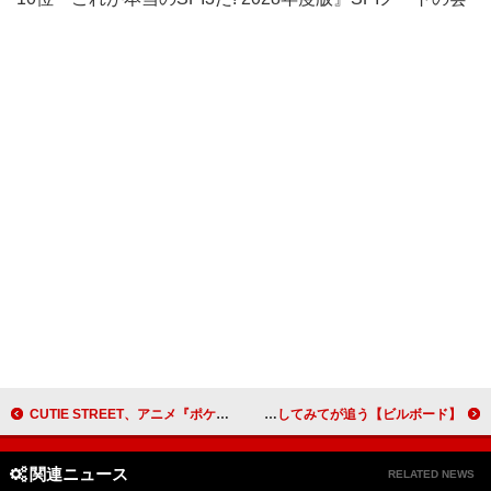
CUTIE STREET、アニメ『ポケモン』新EDテーマ「キュートなキューたい」のTVサイズ配信開始
【ビルボード】神谷健太（THE RAMPAGE）1st写真集 『光と影』2度目の文化書籍チャート首位 きゅるりんってしてみてが追う
関連ニュース
RELATED NEWS