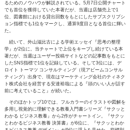
るためのノウハウが解説されている。5月7日公開チャート
でも首位を獲得していた本著だが、当週は店舗売上で1
位、図書館における貸出回数をもとにしたサブスクリプシ
ョン指標でも1位をマークし、通算9度目となる首位に輝い
た。
続いて、外山滋比古による学術エッセイ『思考の整理
学』が2位に。当チャートで上位をキープし続けている本
著だが、当週はユーザー投稿サイトなどの記事数をもとに
したSNS指標で1位を記録している。そして3位には、デ
ロイト トーマツ コンサルティング（現アビームコンサル
ティング）出身で、現在はマーケティング会社のティネク
ト株式会社を経営する安達裕哉による『頭のいい人が話す
前に考えていること』が続いた。
そのほかトップ10では、フルカラーのイラストや図解を
多用し視覚的に理解できる教養入門書シリーズ『サクッと
わかる ビジネス教養』から2作がチャートイン。『サクッ
とわかるビジネス教養 決算書』が6位に、『サクッとわか
るビジネス教養 デザイン』が9位に浮上を見せた。指標別