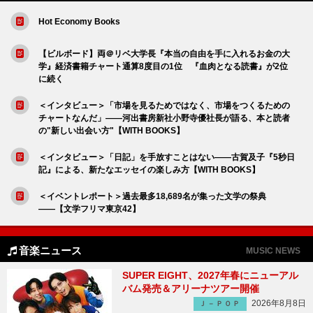
Hot Economy Books
【ビルボード】両＠リベ大学長『本当の自由を手に入れるお金の大
学』経済書籍チャート通算8度目の1位 『血肉となる読書』が2位
に続く
＜インタビュー＞「市場を見るためではなく、市場をつくるための
チャートなんだ」――河出書房新社小野寺優社長が語る、本と読者
の"新しい出会い方"【WITH BOOKS】
＜インタビュー＞「日記」を手放すことはない――古賀及子『5秒日
記』による、新たなエッセイの楽しみ方【WITH BOOKS】
＜イベントレポート＞過去最多18,689名が集った文学の祭典
――【文学フリマ東京42】
音楽ニュース
MUSIC NEWS
SUPER EIGHT、2027年春にニューアル
バム発売＆アリーナツアー開催
2026年8月8日
Ｊ－ＰＯＰ