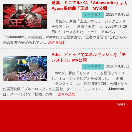
葛葉、ミニアルバム『Adamantite』より
Ayase提供曲「王道」MV公開
2026年8月8日
Ｊ－ＰＯＰ
葛葉が、新曲「王道」のミュージックビデオ
を公開した。 新曲「王道」は、2026年7月29
日にリリースされたニューミニアルバム
『Adamantite』の収録曲。Ayaseによる提供曲で、“王者の苦悩”と“これからの
意思表明”が込められてい …
続きを読む
Ado、ビビッドでエネルギッシュな「モ
ンストロ」MV公開
2026年8月8日
Ｊ－ＰＯＰ
Adoが、新曲「モンストロ」を配信リリース
し、ミュージックビデオを公開した。 新曲
「モンストロ」は、2026年8月7日に公開となっ
た実写映画『ブルーロック』の主題歌。タイトル「モンストロ」（Monstruo）
は、スペイン語で「怪物」の意 …
続きを読む
more »