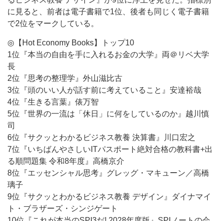
に見ると、前者は電子書籍で1位、後者も同じく電子書籍
で2位をマークしている。
◎【Hot Economy Books】トップ10
1位『本当の自由を手に入れるお金の大学』両＠リベ大学
長
2位『思考の整理学』外山滋比古
3位『頭のいい人が話す前に考えていること』安達裕哉
4位『生きる言葉』俵万智
5位『世界の一流は「休日」に何をしているのか』越川慎
司
6位『サクッとわかるビジネス教養 決算書』川口宏之
7位『いちばんやさしいITパスポート絶対合格の教科書+出
る順問題集 令和8年度』高橋京介
8位『エッセンシャル思考』グレッグ・マキューン／高橋
璃子
9位『サクッとわかるビジネス教養 デザイン』ダイナマイ
ト・ブラザーズ・シンジゲート
10位『これが本当のSPI3だ! 2028年度版』SPIノートの会