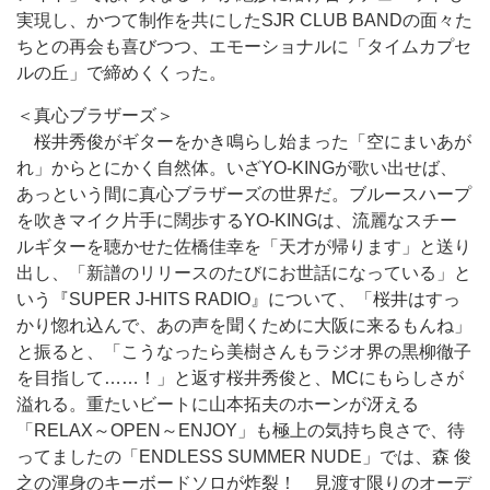
実現し、かつて制作を共にしたSJR CLUB BANDの面々た
ちとの再会も喜びつつ、エモーショナルに「タイムカプセ
ルの丘」で締めくくった。
＜真心ブラザーズ＞
桜井秀俊がギターをかき鳴らし始まった「空にまいあが
れ」からとにかく自然体。いざYO-KINGが歌い出せば、
あっという間に真心ブラザーズの世界だ。ブルースハープ
を吹きマイク片手に闊歩するYO-KINGは、流麗なスチー
ルギターを聴かせた佐橋佳幸を「天才が帰ります」と送り
出し、「新譜のリリースのたびにお世話になっている」と
いう『SUPER J-HITS RADIO』について、「桜井はすっ
かり惚れ込んで、あの声を聞くために大阪に来るもんね」
と振ると、「こうなったら美樹さんもラジオ界の黒柳徹子
を目指して……！」と返す桜井秀俊と、MCにもらしさが
溢れる。重たいビートに山本拓夫のホーンが冴える
「RELAX～OPEN～ENJOY」も極上の気持ち良さで、待
ってましたの「ENDLESS SUMMER NUDE」では、森 俊
之の渾身のキーボードソロが炸裂！ 見渡す限りのオーデ