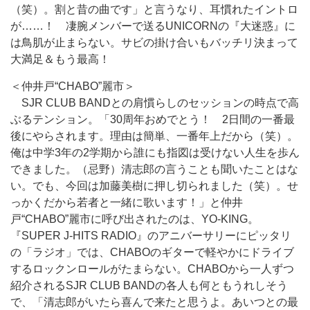
（笑）。割と昔の曲です」と言うなり、耳慣れたイントロ
が……！ 凄腕メンバーで送るUNICORNの『大迷惑』に
は鳥肌が止まらない。サビの掛け合いもバッチリ決まって
大満足＆もう最高！
＜仲井戸“CHABO”麗市＞
SJR CLUB BANDとの肩慣らしのセッションの時点で高
ぶるテンション。「30周年おめでとう！ 2日間の一番最
後にやらされます。理由は簡単、一番年上だから（笑）。
俺は中学3年の2学期から誰にも指図は受けない人生を歩ん
できました。（忌野）清志郎の言うことも聞いたことはな
い。でも、今回は加藤美樹に押し切られました（笑）。せ
っかくだから若者と一緒に歌います！」と仲井
戸“CHABO”麗市に呼び出されたのは、YO-KING。
『SUPER J-HITS RADIO』のアニバーサリーにピッタリ
の「ラジオ」では、CHABOのギターで軽やかにドライブ
するロックンロールがたまらない。CHABOから一人ずつ
紹介されるSJR CLUB BANDの各人も何ともうれしそう
で、「清志郎がいたら喜んで来たと思うよ。あいつとの最