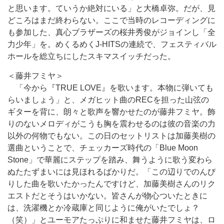
と思います。ていうか絶対にいる」と大橋卓弥。だが、見
どころはまだ終わらない。ここで当時のレコーディングに
も参加した、真心ブラザーズの桜井秀俊がジョインし「全
力少年」を。めくるめくJ-HITSの連続で、フェスティバル
ホールを総立ちにしたスキマスイッチだった。
＜藤井フミヤ＞
「今から『TRUE LOVE』を歌います。本物に弾いても
らいましょう」と、メガヒット曲のRECを担った山弦の
ギターを背に、朗々と歌声を響かせたのが藤井フミヤ。飾
りのないメロディがこうも胸を震わせるのは彼の音楽の力
以外の何物でもない。この日のセットリストは加藤美樹の
選曲ということで、チェッカーズ時代の「Blue Moon
Stone」で華麗にステップを踏み、舞うように歌う変わら
ぬたたずまいには見ほれるばかりだ。「この辺りでのんび
りした曲を歌いたかったんですけど、加藤美樹さんのリク
エストだとそうはいかない。皆さんが物心ついたときに
は、洗濯機とか冷蔵庫と同じように俺がいたでしょ？
（笑）」とユーモアたっぷりに和ませた藤井フミヤは、ロ