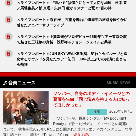
＜ライブレポート＞「“風ハミ”は僕らにとって大切な場所」根本 要
／馬場俊英／杉 真理／矢井田 瞳がリスナーと繋ぐ”音の絆”
＜ライブレポート＞原 由子、古都を舞台に45周年の旅路を軽やかに
魅せたアニバーサリーライブ
＜ライブレポート＞上妻宏光がソロデビュー25周年ツアー東京公演
で魅せた三味線の真髄 浅野祥＆チョン・ジェイルと共演
＜ライブレポート＞JUN SKY WALKER(S)、変わらぬグルーヴと進
化するサウンドを見せたツアー初日 30年以上ぶりの共演に止まら
ぬ熱狂
音楽ニュース
MUSIC NEWS
ソンバー、自身のボディ・イメージとの
葛藤を告白「同じ悩みを抱える人に知っ
てほしかった」
2026年8月7日
洋楽
ソンバーが、最新シングル「My Body Isn’t
Ready」で歌ったボディ・イメージとの葛藤に
ついて、現地時間2026年8月5日に公開された米バラエティのインタビューで率
直に語った。 同誌の『Power of Youn …
続きを読む