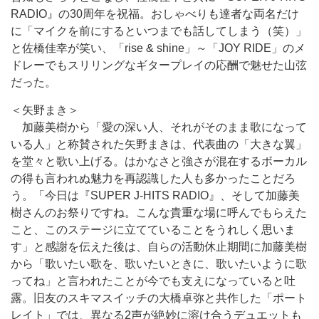
RADIO』の30周年を祝福。おしゃべりも達者な両名だけ
に「マイクを前にするといつまでも話してしまう（笑）」
と佐橋佳幸が笑い、「rise & shine」～「JOY RIDE」のメ
ドレーでもスリリングなギタープレイの応酬で魅せた山弦
だった。
＜矢野まき＞
加藤美樹から「愛の深い人、それがそのまま歌になって
いる人」と称賛された矢野まきは、代表曲の「大きな翼」
を堂々と歌い上げる。はかなさと強さが混在するボーカル
の得も言われぬ魅力を再認識した人も多かったことだろ
う。「今日は『SUPER J-HITS RADIO』、そして加藤美
樹さんのお祭りですね。こんな貴重な場に呼んでもらえた
こと、このステージに立てていることをうれしく思いま
す」と感謝を伝えた後は、自らの活動休止期間に加藤美樹
から「歌いたい歌を、歌いたいときに、歌いたいように歌
ってね」と言われたことが今でも支えになっていると吐
露。旧友のスキマスイッチの大橋卓弥と共作した「ポート
レイト」では、異なる2声が絶妙に溶け合うデュエットも