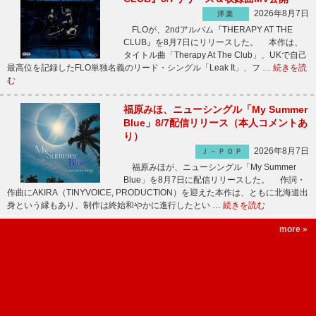
2026年8月7日
洋楽
FLOが、2ndアルバム『THERAPY AT THE
CLUB』を8月7日にリリースした。 本作は、
タイトル曲「Therapy At The Club」、UKで自己
最高位を記録したFLO単独名義のリード・シングル「Leak It」、フ …
続きを読
む
福原みほ、ニューシングル「My Summer
Blue」8/7配信リリース（本人コメントあ
り）
2026年8月7日
Ｊ－ＰＯＰ
福原みほが、ニューシングル「My Summer
Blue」を8月7日に配信リリースした。 作詞・
作曲にAKIRA（TINYVOICE, PRODUCTION）を迎えた本作は、ともに北海道出
身という縁もあり、制作は終始和やかに進行したとい …
続きを読む
more »