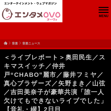
MENU
音楽
音楽ニュース
＜ライブレポート＞奥田民生／ス
キマスイッチ／仲井
戸“CHABO”麗市／藤井フミヤ／
真心ブラザーズ／矢野まき／山弦
／吉田美奈子が豪華共演「誰一人
欠けてもできないライブでした」
【音礼・綴】2日目