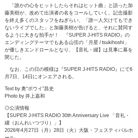
「誰かの心をヒットしたらそれはヒット曲」と語った加
藤美樹が、改めて出演者の名をコールしていく。記念撮影
を終え多くのスタッフをねぎらい、「誰一人欠けてもでき
ないライブでした」と加藤美樹が告げると、それに賛同す
るように大きな拍手が！ 『SUPER J-HITS RADIO』の
エンディングテーマでもある山弦の「月星 / tsukihoshi」
が優しきエンドロールとなり、【音礼・綴】は見事に幕を
閉じた。
なお、この日の模様は『SUPER J-HITS RADIO』にて6
月7日、14日にオンエアされる。
Text by 奥“ボウイ”昌史
Photo by 井上嘉和
◎公演情報
【SUPER J-HITS RADIO 30th Anniversary Live 「音礼・
綴（おんれいつづり）」】
2026年4月27日（月）28日（火）大阪・フェスティバルホ
ール