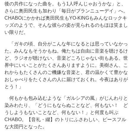
後の共作になった曲を。もう1人呼んじゃおうかな」と、
さらに奥田民生も加わり「毎日がブランニューデイ」へ。
CHABOにかかれば奥田民生もYO-KINGもみんなロックキ
ッズのようで、そんな彼らの姿が見られるのもほほ笑まし
い限りだ。
「ガキの頃、自分がこんな年になるとは思っていなかっ
た。みんなもそうかもね。俺たちは自由に音楽を聴けるけ
ど、ラジオが聴けない、音楽どころじゃない街もある。世
界中にいいことがたくさんありますように。美樹さん、こ
れからもたくさんのご機嫌な音楽と、君の温かくて豊かな
おしゃべりをたくさんの人に届けておくれ。今夜はありが
とう！」
何もかも包み込むような「ガルシアの風」がじんわりと
染みわたり、「どうにもならぬことなど、何もない！ ど
うしようもないことなど、何もない！」と何度も叫ぶ
CHABO。【音礼・綴】のトリにふさわしい、ピースフル
な大団円となった。