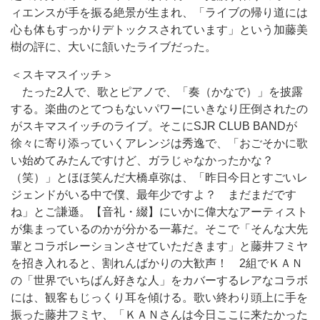
ィエンスが手を振る絶景が生まれ、「ライブの帰り道には
心も体もすっかりデトックスされています」という加藤美
樹の評に、大いに頷いたライブだった。
＜スキマスイッチ＞
たった2人で、歌とピアノで、「奏（かなで）」を披露
する。楽曲のとてつもないパワーにいきなり圧倒されたの
がスキマスイッチのライブ。そこにSJR CLUB BANDが
徐々に寄り添っていくアレンジは秀逸で、「おごそかに歌
い始めてみたんですけど、ガラじゃなかったかな？
（笑）」とほほ笑んだ大橋卓弥は、「昨日今日とすごいレ
ジェンドがいる中で僕、最年少ですよ？ まだまだです
ね」とご謙遜。【音礼・綴】にいかに偉大なアーティスト
が集まっているのかが分かる一幕だ。そこで「そんな大先
輩とコラボレーションさせていただきます」と藤井フミヤ
を招き入れると、割れんばかりの大歓声！ 2組で
ＫＡＮ
の「世界でいちばん好きな人」をカバーするレアなコラボ
には、観客もじっくり耳を傾ける。歌い終わり頭上に手を
振った藤井フミヤ、「
ＫＡＮ
さんは今日ここに来たかった