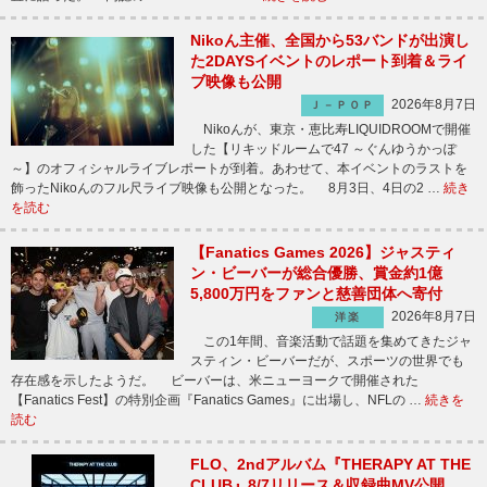
Nikoん主催、全国から53バンドが出演し
た2DAYSイベントのレポート到着＆ライ
ブ映像も公開
2026年8月7日
Ｊ－ＰＯＰ
Nikoんが、東京・恵比寿LIQUIDROOMで開催
した【リキッドルームで47 ～ぐんゆうかっぽ
～】のオフィシャルライブレポートが到着。あわせて、本イベントのラストを
飾ったNikoんのフル尺ライブ映像も公開となった。 8月3日、4日の2 …
続き
を読む
【Fanatics Games 2026】ジャスティ
ン・ビーバーが総合優勝、賞金約1億
5,800万円をファンと慈善団体へ寄付
2026年8月7日
洋楽
この1年間、音楽活動で話題を集めてきたジャ
スティン・ビーバーだが、スポーツの世界でも
存在感を示したようだ。 ビーバーは、米ニューヨークで開催された
【Fanatics Fest】の特別企画『Fanatics Games』に出場し、NFLの …
続きを
読む
FLO、2ndアルバム『THERAPY AT THE
CLUB』8/7リリース＆収録曲MV公開