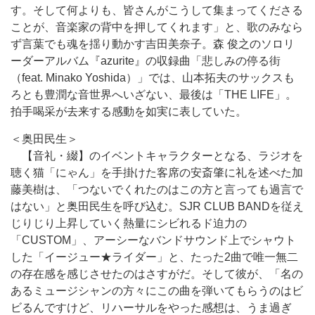
す。そして何よりも、皆さんがこうして集まってくださる
ことが、音楽家の背中を押してくれます」と、歌のみなら
ず言葉でも魂を揺り動かす吉田美奈子。森 俊之のソロリ
ーダーアルバム『azurite』の収録曲「悲しみの停る街
（feat. Minako Yoshida）」では、山本拓夫のサックスも
ろとも豊潤な音世界へいざない、最後は「THE LIFE」。
拍手喝采が去来する感動を如実に表していた。
＜奥田民生＞
【音礼・綴】のイベントキャラクターとなる、ラジオを
聴く猫「にゃん」を手掛けた客席の安斎肇に礼を述べた加
藤美樹は、「つないでくれたのはこの方と言っても過言で
はない」と奥田民生を呼び込む。SJR CLUB BANDを従え
じりじり上昇していく熱量にシビれるド迫力の
「CUSTOM」、アーシーなバンドサウンド上でシャウト
した「イージュー★ライダー」と、たった2曲で唯一無二
の存在感を感じさせたのはさすがだ。そして彼が、「名の
あるミュージシャンの方々にこの曲を弾いてもらうのはビ
ビるんですけど、リハーサルをやった感想は、うま過ぎ