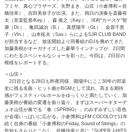
フミヤ、真心ブラザーズ、矢野まき、山弦（小倉博和＋佐
橋佳幸）、吉田美奈子が出演。また、両日の演奏を
斎藤有
太
（音楽監督/Key.）、森 俊之（Key.）、河村“カースケ”智
康（Dr.）、亀田誠治（B.）、真壁陽平（Gt.）、金原千恵
子（Vln.）、山本拓夫（Sax.）らによるSJR CLUB BAND
が担当するなど、放送開始より同番組のDJを務めてきた
加藤美樹がオーガナイズした豪華ラインナップが、2日間
にわたるスペシャルなショーを彩った。今回は、2日目の
模様をレポートする。
＜山弦＞
2日目となる28日も昨夜同様、開場中にここ30年の邦楽
史に残る名曲・ヒット曲がBGMとして流れ、高まる期待
感がフェスティバルホールをゆっくりと満たしていく。加
藤美樹が番組の変遷を振り返り、まずはスーパーギターデ
ュオ山弦が奏でる「春（SPRING）」のみずみずしい音色
が会場いっぱいに広がる。小倉博和はFM COCOLOで11年
続く自身の番組『小倉博和のFriday, Sound of Strings』の
告知もさらりとこなし、佐橋佳幸と共に『SUPER J-HITS