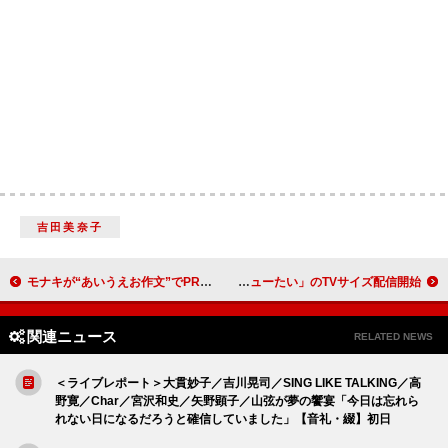
吉田美奈子
モナキが“あいうえお作文”でPR、モナキのスペシャルブック付き『ぴあMUSIC COMPLEX』紹介ショート動画が公開
CUTIE STREET、アニメ『ポケモン』新EDテーマ「キュートなキューたい」のTVサイズ配信開始
関連ニュース
RELATED NEWS
＜ライブレポート＞大貫妙子／吉川晃司／SING LIKE TALKING／高
野寛／Char／宮沢和史／矢野顕子／山弦が夢の饗宴「今日は忘れら
れない日になるだろうと確信していました」【音礼・綴】初日