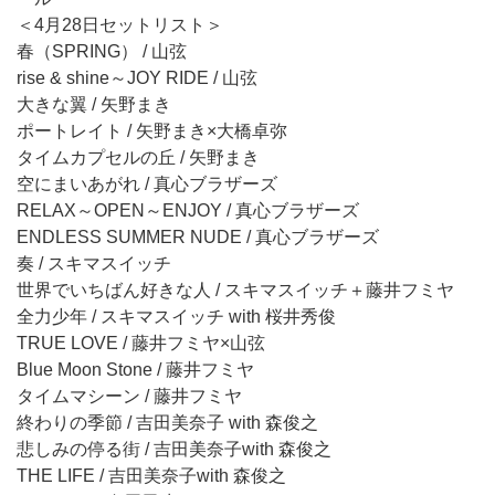
＜4月28日セットリスト＞
春（SPRING） / 山弦
rise & shine～JOY RIDE / 山弦
大きな翼 / 矢野まき
ポートレイト / 矢野まき×大橋卓弥
タイムカプセルの丘 / 矢野まき
空にまいあがれ / 真心ブラザーズ
RELAX～OPEN～ENJOY / 真心ブラザーズ
ENDLESS SUMMER NUDE / 真心ブラザーズ
奏 / スキマスイッチ
世界でいちばん好きな人 / スキマスイッチ＋藤井フミヤ
全力少年 / スキマスイッチ with 桜井秀俊
TRUE LOVE / 藤井フミヤ×山弦
Blue Moon Stone / 藤井フミヤ
タイムマシーン / 藤井フミヤ
終わりの季節 / 吉田美奈子 with 森俊之
悲しみの停る街 / 吉田美奈子with 森俊之
THE LIFE / 吉田美奈子with 森俊之