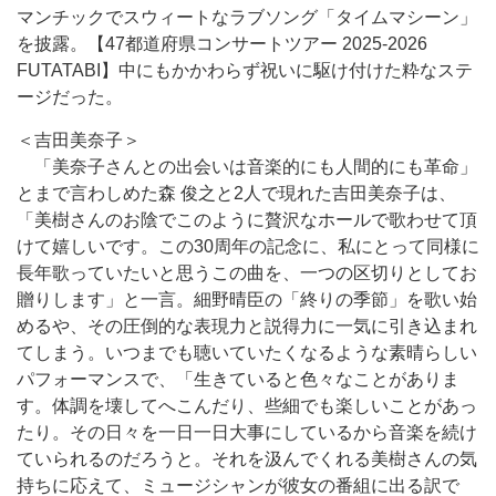
マンチックでスウィートなラブソング「タイムマシーン」
を披露。【47都道府県コンサートツアー 2025-2026
FUTATABI】中にもかかわらず祝いに駆け付けた粋なステ
ージだった。
＜吉田美奈子＞
「美奈子さんとの出会いは音楽的にも人間的にも革命」
とまで言わしめた森 俊之と2人で現れた吉田美奈子は、
「美樹さんのお陰でこのように贅沢なホールで歌わせて頂
けて嬉しいです。この30周年の記念に、私にとって同様に
長年歌っていたいと思うこの曲を、一つの区切りとしてお
贈りします」と一言。細野晴臣の「終りの季節」を歌い始
めるや、その圧倒的な表現力と説得力に一気に引き込まれ
てしまう。いつまでも聴いていたくなるような素晴らしい
パフォーマンスで、「生きていると色々なことがありま
す。体調を壊してへこんだり、些細でも楽しいことがあっ
たり。その日々を一日一日大事にしているから音楽を続け
ていられるのだろうと。それを汲んでくれる美樹さんの気
持ちに応えて、ミュージシャンが彼女の番組に出る訳で