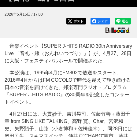
2026年5月15日 / 17:00
ポスト
シェア
送る
音楽イベント【SUPER J-HITS RADIO 30th Anniversary
Live 「音礼・綴（おんれいつづり）」】が、4月27、28日
に大阪・フェスティバルホールで開催された。
本公演は、1995年4月にFM802で放送をスタート、
2016年4月からはFM COCOLOで時代を越えて輝き続ける
日本の音楽を届けてきた、邦楽専門ラジオ・プログラム
『SUPER J-HITS RADIO』の30周年を記念したコンサー
トイベント。
4月27日には、大貫妙子、吉川晃司、佐藤竹善＋藤田千
章 from SING LIKE TALKING、高野 寛、Char、宮沢和
史、矢野顕子、山弦（小倉博和＋佐橋佳幸）、同28日には
奥田民生、スキマスイッチ、仲井戸“CHABO”麗市、藤井