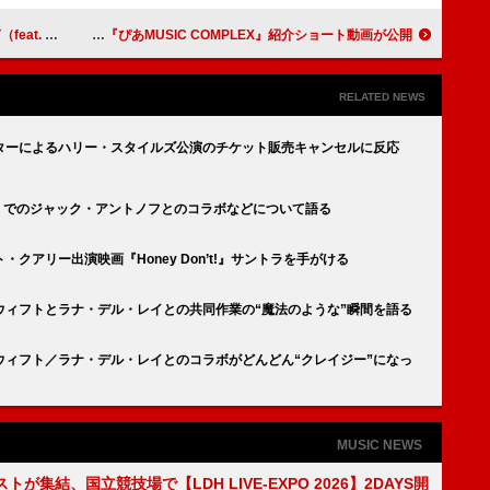
）」配信スタート
モナキが“あいうえお作文”でPR、モナキのスペシャルブック付き『ぴあMUSIC COMPLEX』紹介ショート動画が公開
RELATED NEWS
ターによるハリー・スタイルズ公演のチケット販売キャンセルに反応
e』でのジャック・アントノフとのコラボなどについて語る
クアリー出演映画『Honey Don’t!』サントラを手がける
ウィフトとラナ・デル・レイとの共同作業の“魔法のような”瞬間を語る
ウィフト／ラナ・デル・レイとのコラボがどんどん“クレイジー”になっ
MUSIC NEWS
トが集結、国立競技場で【LDH LIVE-EXPO 2026】2DAYS開