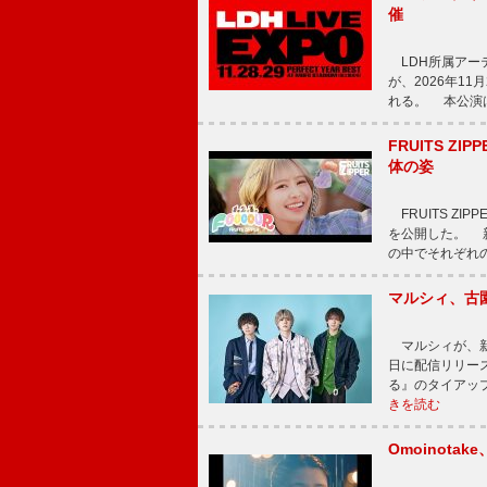
催
LDH所属アーティス
が、2026年1
れる。 本公演は
FRUITS ZI
体の姿
FRUITS ZI
を公開した。 新曲
の中でそれぞれ
マルシィ、古
マルシィが、新
日に配信リリー
る』のタイアッ
きを読む
Omoinot