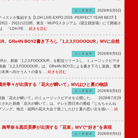
2026年8月6日
Ｊ－ＰＯＰ
トが集結する【LDH LIVE-EXPO 2026 -PERFECT YEAR BEST-】
1月28日・29日の2日間、東京・MUFGスタジアム（国立競技場）にて開催さ
、「LDH PE …
続きを読む
PPER、GRe4N BOYZ書き下ろし「1,2,3,FOOOOUR」MVに自然
2026年8月6日
Ｊ－ＰＯＰ
PPERが、新曲「1,2,3,FOOOOUR」を配信リリースし、ミュージックビデオ
「1,2,3,FOOOOUR」は、GRe4N BOYZによる書き下ろし楽曲。電車
の未来へ向かう人々の姿を …
続きを読む
園井寧々が出演する「花火が瞬いて」MVはひと夏の物語
2026年8月6日
Ｊ－ＰＯＰ
曲「花火が瞬いて」のミュージックビデオを公開した。 2026年7月29
スされた新曲「花火が瞬いて」は、テレビ西日本の番組『じもちゃんね
プソング。地元・福岡の花火大会で過ごしたひと夏の思い出を描い …
続
ake、南琴奈＆黒田昊夢が出演する「花束」MVで“好き”を表現
2026年8月6日
Ｊ－ＰＯＰ