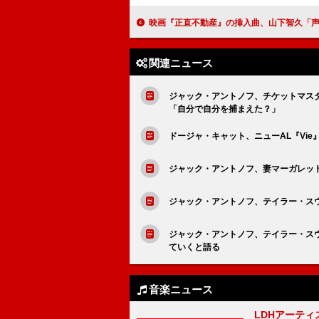
映画『正直不動産』の挿入曲、山下智久「声（feat. JUNGWON of ENHYPEN
関連ニュース
ジャック・アントノフ、チケットマス
「自分で自分を捕まえた？」
ドージャ・キャット、ニューAL『Vi
ジャック・アントノフ、妻マーガレット・
ジャック・アントノフ、テイラー・ス
ジャック・アントノフ、テイラー・ス
ていくと語る
音楽ニュース
LDHアーティス