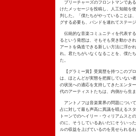
ブリーチャーズのフロントマンである彼
けたメッセージを投稿し、人工知能を使
判した。「僕たちがやっていることは
グする必要も、バンドを連れてステー
伝統的な音楽コミュニティを代表する
るという発想は、そもそも突き動かさ
アートを偽造できる新しい方法に浮か
れ。君たちがいなくなることを、僕た
た。
【グラミー賞】受賞歴を持つこのプロ
は、ほとんどが実態を把握していない者
の状況への適応を支持してきたエンタ
代のアーティストたちは、内側から生
アントノフは音楽業界の問題について
占に対して最も声高に異議を唱えるスタ
トーンでのヘイリー・ウィリアムスと
のに、そうしているあいだにそういっ
ルの収益を上げているのを見せられる