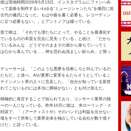
は現地時間2026年5月13日、インスタグラムにファンへ向
って楽曲を制作するいわゆる“ミュージシャンたち”を痛烈に批
、古代の儀式になった。もはや曲を書く必要も、レコーディン
ジに立つ必要もない」」とアントノフは綴っている。
形で彼は、「それでも僕たちにとって、やることを最適化す
れているものの本質を完全に見失っている」と続け、「だから
れているみんな、どうぞそのままその崖から落ちていってく
ちは心から喜んでいる……神を恐れぬ浅ましい奴らめ」と憤っ
デューサーは、「このような悪夢を信奉しろと叫んでいるの
たちだ」と述べ、AIが業界に変革をもたらそうとしているこ
ーテインメント界の人々に言及した。「自分が知っている新世
まれてこないものには本当に興味がない」とも付け加えた。
積極的に発言することで知られており、コンサート業界の独
ーの一人になっている。昨年10月に彼は、米ローリング・ス
の対談で、「（アーティストや）そのバンドは利益を出せない
た場をすべて所有して業界全体を独占している会社が数十億ド
わけだ」と語っている。