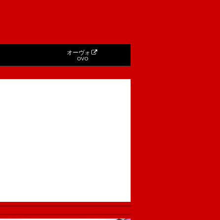
オーヴォ
OVO