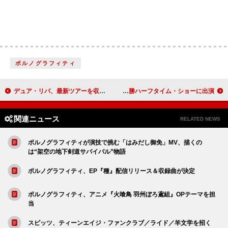
ポルノグラフィティ
デュア・リパ、最新ツアーを収めた『ライブ・フロム・メキシコ』コンサート映画＆ライブ・アルバムをリリース
マドンナ／シャキーラ／BTS、【FIFAワールドカップ2026】決勝ハーフタイム・ショーに出演
関連ニュース
RELATED NEWS
ポルノグラフィティが演技で挑む「はみだし御免」MV、描くの
は“架空の地下剣道サバイバル”物語
ポルノグラフィティ、EP『種』配信リリース＆収録曲が決定
ポルノグラフィティ、アニメ『火喰鳥 羽州ぼろ鳶組』OPテーマを担
当
スピッツ、ティーンエイジ・ファンクラブ／ライド／羊文学を招く