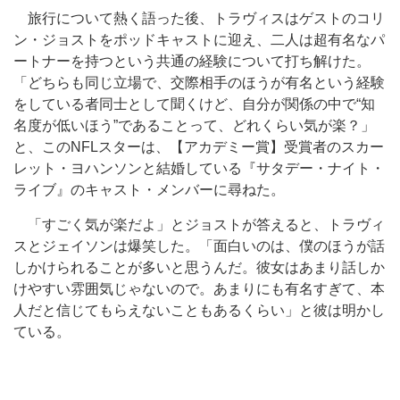
旅行について熱く語った後、トラヴィスはゲストのコリ
ン・ジョストをポッドキャストに迎え、二人は超有名なパ
ートナーを持つという共通の経験について打ち解けた。
「どちらも同じ立場で、交際相手のほうが有名という経験
をしている者同士として聞くけど、自分が関係の中で“知
名度が低いほう”であることって、どれくらい気が楽？」
と、このNFLスターは、【アカデミー賞】受賞者のスカー
レット・ヨハンソンと結婚している『サタデー・ナイト・
ライブ』のキャスト・メンバーに尋ねた。
「すごく気が楽だよ」とジョストが答えると、トラヴィ
スとジェイソンは爆笑した。「面白いのは、僕のほうが話
しかけられることが多いと思うんだ。彼女はあまり話しか
けやすい雰囲気じゃないので。あまりにも有名すぎて、本
人だと信じてもらえないこともあるくらい」と彼は明かし
ている。