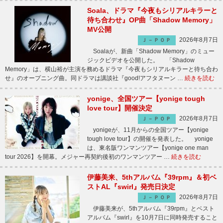
Soala、ドラマ『今夜もシリアルキラーと
待ち合わせ』OP曲「Shadow Memory」
MV公開
2026年8月7日
Ｊ－ＰＯＰ
Soalaが、新曲「Shadow Memory」のミュー
ジックビデオを公開した。 「Shadow
Memory」は、横山裕が主演を務めるドラマ『今夜もシリアルキラーと待ち合わ
せ』のオープニング曲。同ドラマは講談社『good!アフタヌーン …
続きを読む
yonige、全国ツアー【yonige tough
love tour】開催決定
2026年8月7日
Ｊ－ＰＯＰ
yonigeが、11月からの全国ツアー【yonige
tough love tour】の開催を発表した。 yonige
は、東名阪ワンマンツアー【yonige one man
tour 2026】を開幕。メジャー再契約後初のワンマンツアー …
続きを読む
伊藤美来、5thアルバム『39rpm』＆初ベ
ストAL『swirl』発売日決定
2026年8月7日
Ｊ－ＰＯＰ
伊藤美来が、5thアルバム『39rpm』とベスト
アルバム『swirl』を10月7日に同時発売すること