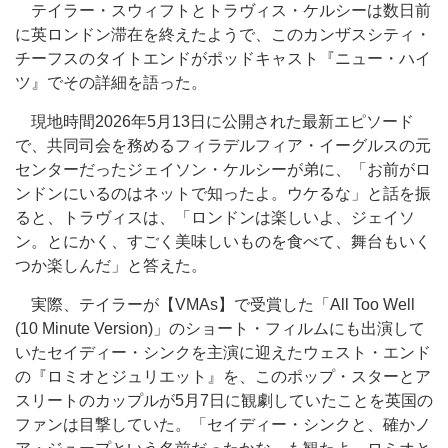
テイラー・スウィフトとトラヴィス・ケルシーは数日前
に英ロンドン滞在を終えたようで、このカンザスシティ・
チーフスのタイトエンドがポッドキャスト『ニュー・ハイ
ツ』でその詳細を語った。
現地時間2026年5月13日に公開された最新エピソード
で、共同司会を務めるフィラデルフィア・イーグルスの元
センターだったジェイソン・ケルシーが弟に、「お前がロ
ンドンにいるのはネットで知ったよ。ウケるな」と話を振
ると、トラヴィスは、「ロンドンは楽しいよ、ジェイソ
ン。とにかく、すごく美味しいものを食べて、舞台もいく
つか楽しんだ」と答えた。
実際、テイラーが【VMAs】で受賞した「All Too Well
(10 Minute Version)」のショート・フィルムにも出演して
いたセイディー・シンクを主演に迎えたウェスト・エンド
の『ロミオとジュリエット』を、このポップ・スターとア
スリートのカップルが5月7日に観劇していたことを英国の
ファンは目撃していた。「セイディー・シンクと、確かノ