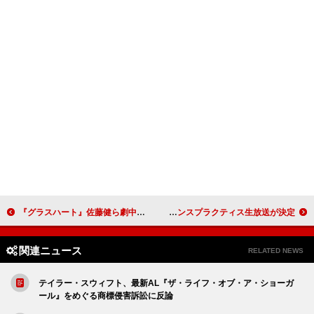
『グラスハート』佐藤健ら劇中バンドTENBLANK、ファンミーティングのBlu-rayが数量限定で再販決定
Ayumu Imazu、「CLASSIC」ダンスプラクティス生放送が決定
関連ニュース
RELATED NEWS
テイラー・スウィフト、最新AL『ザ・ライフ・オブ・ア・ショーガ
ール』をめぐる商標侵害訴訟に反論