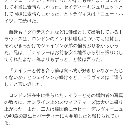
ア・ジュープという名前だったかな、も観たよ。ロミオと
して本当に素晴らしかった。セイディーもジュリエットと
して同様に素晴らしかった」とトラヴィスは『ニュー・ハ
イツ』で続けた。
自身も『グロテスク』などに俳優として出演しているト
ラヴィスは、ロンドンのインド料理店についても絶賛し、
それがきっかけでジェイソンが弟の偏食ぶりをからかっ
た。兄は、「テイラーはお前を安全地帯から引っ張り出し
てくれたよな、俺よりもずっと」と彼は言った。
「テイラーと付き合う前は食べ物が好きじゃなかったじ
ゃないか」とジェイソンが続けると、トラヴィスは「違う
し」と言い返した。
ロンドン滞在中に撮られたテイラーとその婚約者の写真
の数々に、オンライン上のスウィフティーズは大いに盛り
上がった。また、二人は帰国前にポピー・デルヴィーニュ
の40歳の誕生日パーティーにも参加したと報じられてい
る。