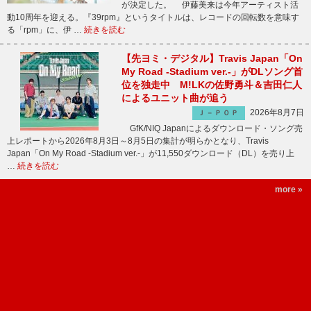
が決定した。 伊藤美来は今年アーティスト活
動10周年を迎える。『39rpm』というタイトルは、レコードの回転数を意味す
る「rpm」に、伊 …
続きを読む
【先ヨミ・デジタル】Travis Japan「On
My Road -Stadium ver.-」がDLソング首
位を独走中 M!LKの佐野勇斗＆吉田仁人
によるユニット曲が追う
2026年8月7日
Ｊ－ＰＯＰ
GfK/NIQ Japanによるダウンロード・ソング売
上レポートから2026年8月3日～8月5日の集計が明らかとなり、Travis
Japan「On My Road -Stadium ver.-」が11,550ダウンロード（DL）を売り上
…
続きを読む
more »