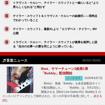
トラヴィス・ケルシー、テイラー・スウィフトと一緒にいると“より
男らしくなれる”と明かす
テイラー・スウィフト＆トラヴィス・ケルシーの結婚式――現時点
でわかっていること
テイラー・スウィフト、最新ALより「エリザベス・テイラー」MV
公開
トラヴィス・ケルシー、テイラー・スウィフトが復帰を後押しと語
る「自分の仕事への愛を同じように持っている」
音楽ニュース
MUSIC NEWS
Bimi、サマーチューン3曲第1弾
「Bubbly」配信開始
2026年8月7日
Ｊ－ＰＯＰ
Bimiが、新曲「Bubbly」を各音楽配信サイト
で配信開始した。 「Bubbly」は、9月13日に
開催される【Bimi Live Galley #11 -Bubbly-】の
インスパイアソングとして制作された。日々の不安や不条理に対して …
続きを
読む