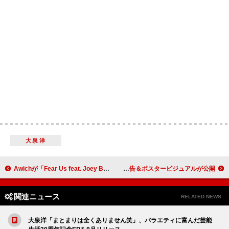
大泉洋
Awichが「Fear Us feat. Joey Bada$$ & RZA」のMVを公開 「私たちの団結こそが、彼らが最も恐れているもの」
桜井日奈子×日穏（STARGLOWのKANON）主演映画『死神バーバー』、本予告＆ポスタービジュアルが公開
関連ニュース
RELATED NEWS
大泉洋「まとまりは全くありません笑」、バラエティに富んだ芸能