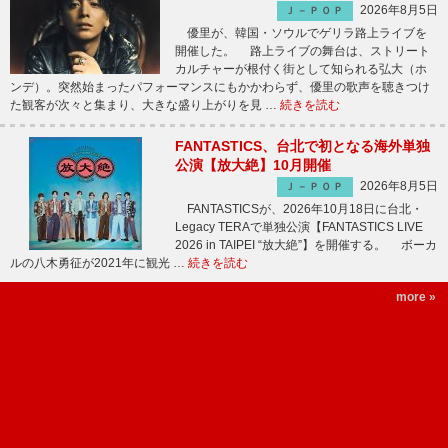
2026年8月5日
Ｊ－ＰＯＰ
優里が、韓国・ソウルでゲリラ路上ライブを
開催した。 路上ライブの舞台は、ストリート
カルチャーが根付く街として知られる弘大（ホ
ンデ）。突然始まったパフォーマンスにもかかわらず、優里の歌声を聴きつけ
た観客が次々と集まり、大きな盛り上がりを見 …
続きを読む
FANTASTICS、台北で初となる海外単独
公演【放大絶】10月開催
2026年8月5日
Ｊ－ＰＯＰ
FANTASTICSが、2026年10月18日に台北・
Legacy TERAで単独公演【FANTASTICS LIVE
2026 in TAIPEI “放大絶”】を開催する。 ボーカ
ルの八木勇征が2021年に観光 …
続きを読む
more »