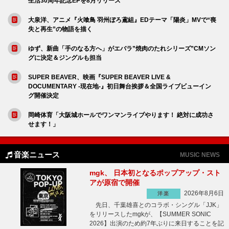
生活30周年記念EPを8月リリース
大泉洋、アニメ『火喰鳥 羽州ぼろ鳶組』EDテーマ「陽炎」MVで“喪
失と再生”の物語を描く
ゆず、新曲「手のなる方へ」がエバラ”焼肉のたれシリーズ”CMソン
グに決定＆ジングルも担当
SUPER BEAVER、映画『SUPER BEAVER LIVE &
DOCUMENTARY -現在地-』初日舞台挨拶＆全国ライブビューイン
グ開催決定
岡崎体育「大阪城ホールでワンマンライブやります！ 絶対に成功さ
せます！」
音楽ニュース
MUSIC NEWS
mgk、 日本初となるポップアップ・スト
アが原宿で開催
2026年8月6日
洋楽
先日、千葉雄喜とのコラボ・シングル「JJK」
をリリースしたmgkが、【SUMMER SONIC
2026】出演のため約7年ぶりに来日することを記