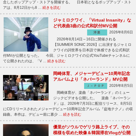
念したポップアップ・ストアを開催する。 日本初となるポップアップ・スト
アは、8月12日から8 …
続きを読む
ジャミロクワイ、「Virtual Insanity」な
ど代表曲3曲の公式和訳付MV公開
2026年8月6日
洋楽
2026年8月14日～16日に開催される
【SUMMER SONIC 2026】に出演するジャミロ
クワイの詞世界を日本語で体感できる公式和訳
付MVが公開となった。 今回、ジャミロクワイの公式YouTubeチャンネルに
て公開されたのは、「V …
続きを読む
岡崎体育、メジャーデビュー10周年記念
アルバムより「ネバーランド」MV公開
2026年8月5日
Ｊ－ＰＯＰ
岡崎体育が、楽曲「ネバーランド」のミュー
ジックビデオを公開した。 楽曲「ネバーラン
ド」は、2026年7月3日に配信リリース、8月5日
にCDリリースされたメジャーデビュー10周年記念アルバム『盆地テクノ』の収
録曲。本作は、デビュー前に寡少 …
続きを読む
優里がソウルでゲリラ路上ライブ、その
模様を収めた映像＆韓国滞在Vlogが公開