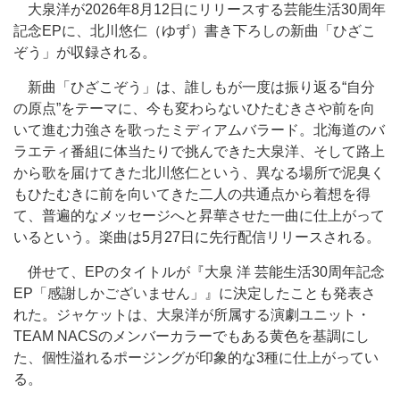
大泉洋が2026年8月12日にリリースする芸能生活30周年
記念EPに、北川悠仁（ゆず）書き下ろしの新曲「ひざこ
ぞう」が収録される。
新曲「ひざこぞう」は、誰しもが一度は振り返る“自分
の原点”をテーマに、今も変わらないひたむきさや前を向
いて進む力強さを歌ったミディアムバラード。北海道のバ
ラエティ番組に体当たりで挑んできた大泉洋、そして路上
から歌を届けてきた北川悠仁という、異なる場所で泥臭く
もひたむきに前を向いてきた二人の共通点から着想を得
て、普遍的なメッセージへと昇華させた一曲に仕上がって
いるという。楽曲は5月27日に先行配信リリースされる。
併せて、EPのタイトルが『大泉 洋 芸能生活30周年記念
EP「感謝しかございません」』に決定したことも発表さ
れた。ジャケットは、大泉洋が所属する演劇ユニット・
TEAM NACSのメンバーカラーでもある黄色を基調にし
た、個性溢れるポージングが印象的な3種に仕上がってい
る。